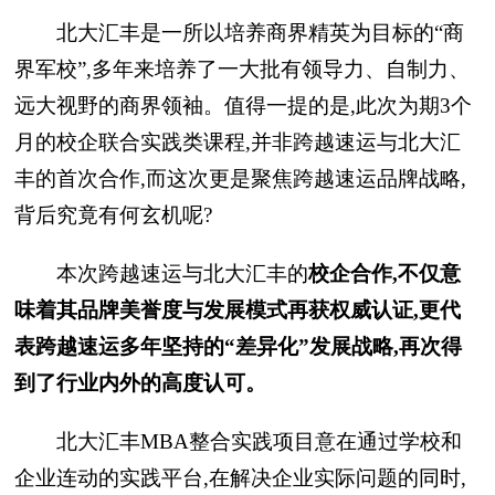
北大汇丰是一所以培养商界精英为目标的“商
界军校”,多年来培养了一大批有
领导力、自制力、
远大视野的商界
领袖。值得一提的是,此次为期3个
月的校企联合实践类课程,并非跨越速运与北大汇
丰的首次合作,而这次更是聚焦跨越速运品牌战略,
背后究竟有何玄机呢?
本次跨越速运与北大汇丰的
校企合作,不仅意
味着其
品牌美誉度
与发展模式再获权威认证,更代
表
跨越速运
多年坚持的“差异化”发展战略,再次得
到了行业内外的高度认可。
北大汇丰MBA整合实践项目意在通过学校和
企业连动的实践
平
台,在解决企业实际问题的同时,