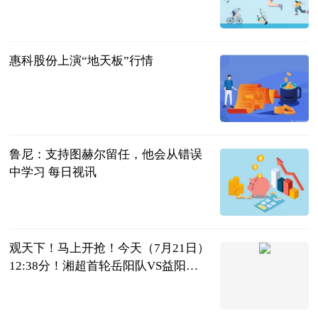
Choice数据
2026-07-21
惠科股份上演“地天板”行情
证券时报网
2026-07-21
鲁尼：支持图赫尔留任，他会从错误
中学习 每日视讯
懂球帝
2026-07-21
观天下！马上开抢！今天（7月21日）
12:38分！湘超首轮岳阳队VS益阳队
球票开票！
华容人论坛
2026-07-21