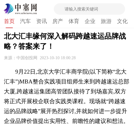
首页
汽车
资讯
房产
体育
企业
旅游
文化
北大汇丰缘何深入解码跨越速运品牌战
略？答案来了！
来源：中国创投网
2023-10-10 18:00:28
9月22日,北京大学汇丰商学院(以下简称“北大
汇丰”)MBA整合实践项目组师生来到跨越速运
总部
大厦,跨越速运集团高管团队接待了到场嘉宾,双方
将正式开展校企联合实践类课程。现场就“跨越速
运的品牌战略”展开热烈探讨,并就如何进一步提升
企业品牌价值
提出实用
性、前瞻
性的建议和想法。