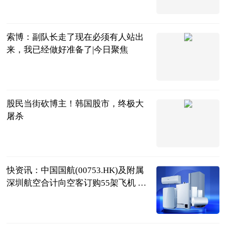
紫牛新闻
2026-07-18
索博：副队长走了现在必须有人站出
来，我已经做好准备了|今日聚焦
懂球帝
2026-07-18
股民当街砍博主！韩国股市，终极大
屠杀
说财猫
2026-07-18
快资讯：中国国航(00753.HK)及附属
深圳航空合计向空客订购55架飞机 目
录价约124.4亿美元
格隆汇
2026-07-18