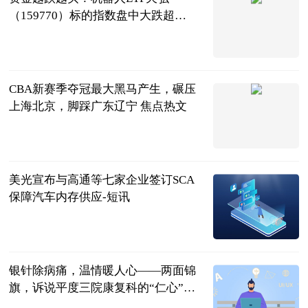
（159770）标的指数盘中大跌超
6.5%，净申购达4800万份为深市同标
每日经济新闻
的第一|今日聚焦
2026-07-17
CBA新赛季夺冠最大黑马产生，碾压
上海北京，脚踩广东辽宁 焦点热文
宗介说体育
2026-07-17
美光宣布与高通等七家企业签订SCA
保障汽车内存供应-短讯
界面新闻
2026-07-17
银针除病痛，温情暖人心——两面锦
旗，诉说平度三院康复科的“仁心”接
力-焦点关注