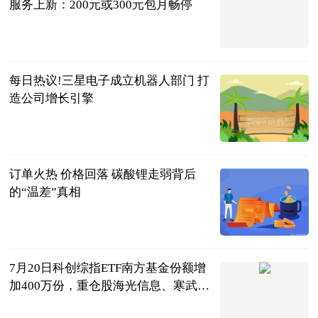
服务上新：200元或300元包月畅停
新京报网
2026-07-21
每日热议!三星电子成立机器人部门 打
造公司增长引擎
中财网
2026-07-21
订单火热 价格回落 碳酸锂走弱背后
的“温差”真相
证券时报
2026-07-21
7月20日科创综指ETF南方基金份额增
加400万份，重仓股海光信息、寒武
纪、摩尔线程 焦点快看