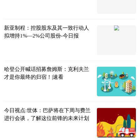
每日经济新闻
2026-07-20
新亚制程：控股股东及其一致行动人
拟增持1%—2%公司股份-今日报
第一财经
2026-07-20
哈登公开喊话招募詹姆斯：克利夫兰
才是你最终的归宿！|速看
夜白侃球
2026-07-20
今日视点:世体：巴萨将在下周与费兰
进行会谈，了解这位前锋的未来计划
懂球帝
2026-07-20