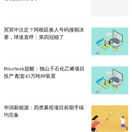
成都教育
2026-07-17
冥冥中注定？阿根廷换人号码撞期决
赛，球迷直呼：第四冠稳了
星耀国际足坛
2026-07-17
PriceSeek提醒：独山子石化乙烯项目
投产 配套45万吨PP装置
生意社
2026-07-17
华润新能源：四类募投项目前期手续
均完备
证星董秘互动