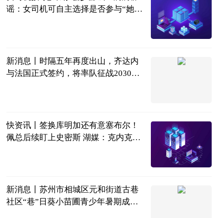
谣：女司机可自主选择是否参与“她计
划”，不存在区别计价
蓝鲸新闻
2026-07-18
新消息丨时隔五年再度出山，齐达内
与法国正式签约，将率队征战2030年
世界杯
鲁中晨报
2026-07-18
快资讯丨签换库明加还有意塞布尔！
佩总后续盯上史密斯 湖媒：克内克特
成筹码
颜小白的篮球
梦
2026-07-18
新消息丨苏州市相城区元和街道古巷
社区“巷”日葵小苗圃青少年暑期成长
活动开班