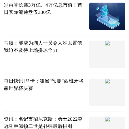
别再算长鑫3万亿、4万亿总市值！首
日实际流通盘仅330亿
财经智多星
2026-07-19
马穆：能成为湖人一员令人难以置信
我迫不及待上场拼尽全力
北青网-北京
青年报
2026-07-19
每日快讯!马卡：狐猴“预测”西班牙将
赢世界杯决赛
懂球帝
2026-07-19
资讯：名记支招尼克斯：勇士2022夺
冠功臣佩顿二世是补强最后拼图