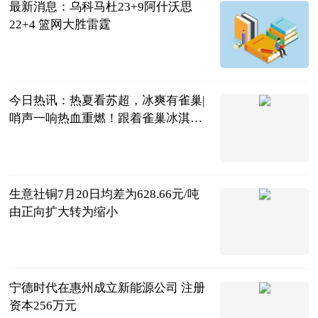
最新消息：乌科马杜23+9阿什沃思
22+4 篮网大胜雷霆
北青网-北京
青年报
2026-07-20
今日热讯：热夏看苏超，冰爽有雀巢|
哨声一响热血重燃！跟着雀巢冰淇淋
解锁“冰爽阵容”
紫牛新闻
2026-07-20
生意社铜7月20日均差为628.66元/吨
由正向扩大转为缩小
生意社
2026-07-20
宁德时代在惠州成立新能源公司 注册
资本256万元