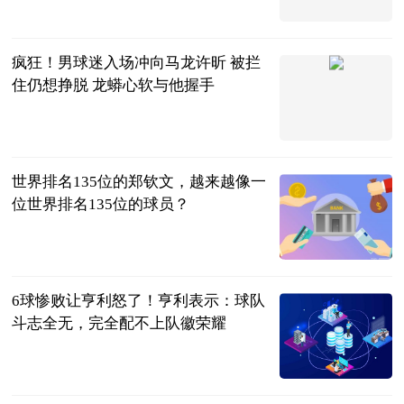
央视新闻
2026-07-19
疯狂！男球迷入场冲向马龙许昕 被拦
住仍想挣脱 龙蟒心软与他握手
念洲
2026-07-19
世界排名135位的郑钦文，越来越像一
位世界排名135位的球员？
林子说事
2026-07-19
6球惨败让亨利怒了！亨利表示：球队
斗志全无，完全配不上队徽荣耀
体育闲话说
2026-07-19