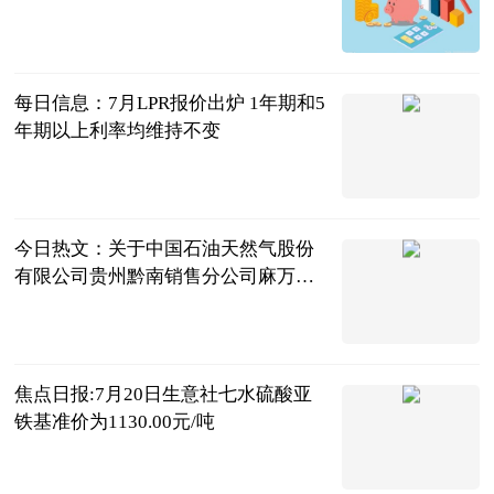
300正式上市 每日快看
智通财经
2026-07-20
每日信息：7月LPR报价出炉 1年期和5
年期以上利率均维持不变
金融一线
2026-07-20
今日热文：关于中国石油天然气股份
有限公司贵州黔南销售分公司麻万加
油站增设LNG汽车加气站规划确认的
独山县工业和
公示
信息化局
2026-07-20
焦点日报:7月20日生意社七水硫酸亚
铁基准价为1130.00元/吨
生意社
2026-07-20