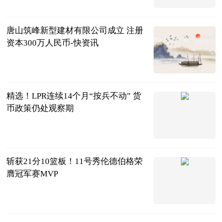
证券之星APP
2026-07-21
唐山筑峰新型建材有限公司成立 注册
资本300万人民币-快资讯
和讯网
2026-07-21
精选！LPR连续14个月“按兵不动” 货
币政策仍处观察期
中国证券报
2026-07-21
斩获21分10篮板！11号秀伦德伯格荣
膺冠军赛MVP
北青网-北京
青年报
2026-07-20