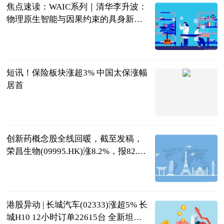
焦点速读：WAIC系列｜清华李升波：
物理原生智能与因果约束的具身新范
式
网易智能
2026-07-20
短讯！保险板块涨超3% 中国太保涨幅
居首
上海证券报
2026-07-20
创新药概念股全线回暖，截至发稿，
荣昌生物(09995.HK)涨8.2%，报82.5
港元
证券之星港美
股
2026-07-20
港股异动 | 长城汽车(02333)涨超5% 长
城H10 12小时订单22615台 全新坦克