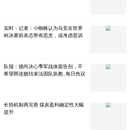
篮坛第一线
2026-07-19
实时：记者：小蜘蛛认为马竞在世界
杯决赛前表态带有恶意，或考虑罢训
懂球帝
2026-07-19
队报：德尚决心季军战体面告别，不
希望两连败结束法国队执教_每日热议
懂球帝
2026-07-18
长协机制再完善 煤炭盈利确定性大幅
提升
中财网