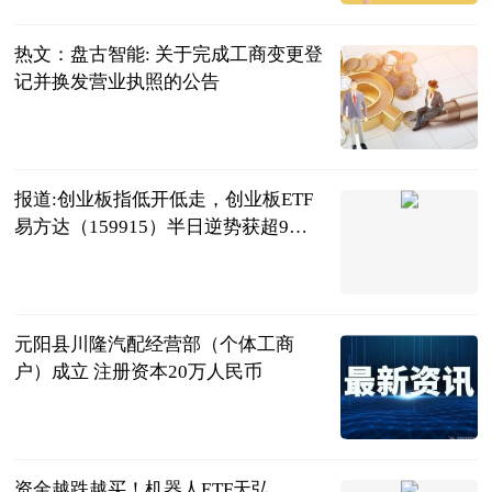
2026-07-17
热文：盘古智能: 关于完成工商变更登
记并换发营业执照的公告
证券之星
2026-07-17
报道:创业板指低开低走，创业板ETF
易方达（159915）半日逆势获超9亿
份净申购
证券之星网站
2026-07-17
元阳县川隆汽配经营部（个体工商
户）成立 注册资本20万人民币
和讯网
2026-07-17
资金越跌越买！机器人ETF天弘