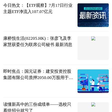
今日热文：【ETF观察】7月17日行业
主题ETF净流入107.07亿元
证券之星ETF
2026-07-18
康桥悦生活(02205.HK)：张彦飞及李
家慧获委任为联席公司秘书 最新消息
格隆汇
2026-07-17
即时焦点：国元证券：建安投资控股
集团有限公司质押2050.00万股用于资
金需求
南方财经网
2026-07-17
读懂新高中的三份成绩单——选校只
看统招分就亏了