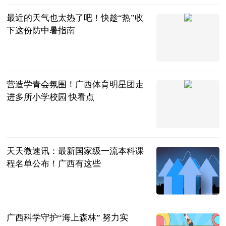
最近的天气也太热了吧！快趁“热”收
下这份防中暑指南
广西疾控微信
公众号
2023-06-13
营造学青会氛围！广西体育明星团走
进多所小学校园 快看点
南宁晚报·南
宁宝客户端
2023-06-13
天天微速讯：最新国家级一流本科课
程名单公布！广西有这些
广西头条
NEWS微信公
2023-06-13
众号综合
广西科学守护“海上森林” 努力实