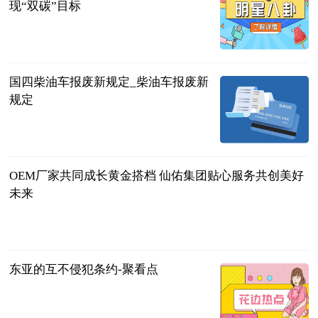
现“双碳”目标
广西新闻网-
南国早报
2023-06-13
国四柴油车报废新规定_柴油车报废新
规定
互联网
2023-06-13
OEM厂家共同成长黄金搭档 仙佑集团贴心服务共创美好
未来
南早网
2023-06-13
东亚的互不侵犯条约-聚看点
观察网
2023-06-13