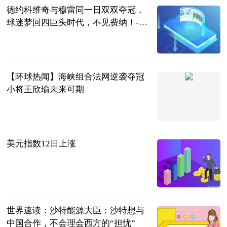
德约科维奇与穆雷同一日双双夺冠，
球迷梦回四巨头时代，不见费纳！-全
球最资讯
体育百说
2023-06-13
【环球热闻】海峡组合法网逆袭夺冠
小将王欣瑜未来可期
中国青年网
2023-06-13
美元指数12日上涨
新华网
2023-06-13
世界速读：沙特能源大臣：沙特想与
中国合作，不会理会西方的“担忧”