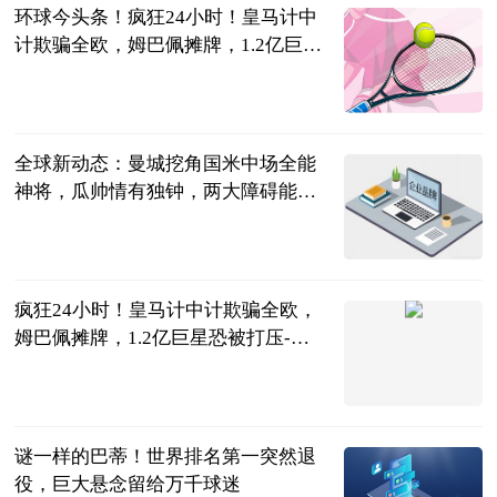
环球今头条！疯狂24小时！皇马计中
计欺骗全欧，姆巴佩摊牌，1.2亿巨星
恐被打压
叁炮体育世界
2023-06-13
全球新动态：曼城挖角国米中场全能
神将，瓜帅情有独钟，两大障碍能否
克服？
零度眼看球
2023
2023-06-13
疯狂24小时！皇马计中计欺骗全欧，
姆巴佩摊牌，1.2亿巨星恐被打压-最
资讯
叁炮体育世界
2023-06-13
谜一样的巴蒂！世界排名第一突然退
役，巨大悬念留给万千球迷