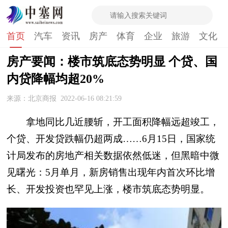
首页
汽车
资讯
房产
体育
企业
旅游
文化
房产要闻：楼市筑底态势明显 个贷、国
内贷降幅均超20%
来源：北京商报
2022-06-16 08:21:59
拿地同比几近腰斩，开工面积降幅远超竣工，
个贷、开发贷跌幅仍超两成……6月15日，国家统
计局发布的房地产相关数据依然低迷，但黑暗中微
见曙光：5月单月，新房销售出现年内首次环比增
长、开发投资也罕见上涨，楼市筑底态势明显。