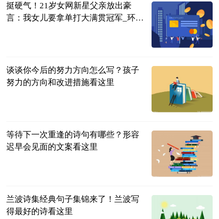
挺硬气！21岁女网新星父亲放出豪
言：我女儿要拿单打大满贯冠军_环球
热点评
体育知道分子
2023-06-13
谈谈你今后的努力方向怎么写？孩子
努力的方向和改进措施看这里
民企网
2023-06-13
等待下一次重逢的诗句有哪些？形容
迟早会见面的文案看这里
民企网
2023-06-13
兰波诗集经典句子集锦来了！兰波写
得最好的诗看这里