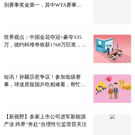
别赛事奖金第一，其中WTA赛事
803.97万美元 世界今热点
天羽看球
2023-06-13
世界观点：中国金花夺冠+豪夺335
万，德约科维奇收获1768万巨奖，23
冠超纳达尔
全能体育柳号
2023-06-13
短讯！孙颖莎惹争议！参加低级赛
事，球迷质疑国乒吃相难看，帮忙抢
积分
小李子爱体育
2023-06-13
【新视野】多家上市公司进军新能源
产业 跨界“奔赴”合理性引监管层关注