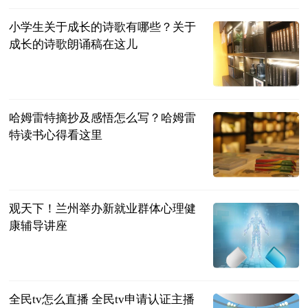
小学生关于成长的诗歌有哪些？关于
成长的诗歌朗诵稿在这儿
民企网
2023-06-13
哈姆雷特摘抄及感悟怎么写？哈姆雷
特读书心得看这里
民企网
2023-06-13
观天下！兰州举办新就业群体心理健
康辅导讲座
中国市场监管
报
2023-06-13
全民tv怎么直播 全民tv申请认证主播