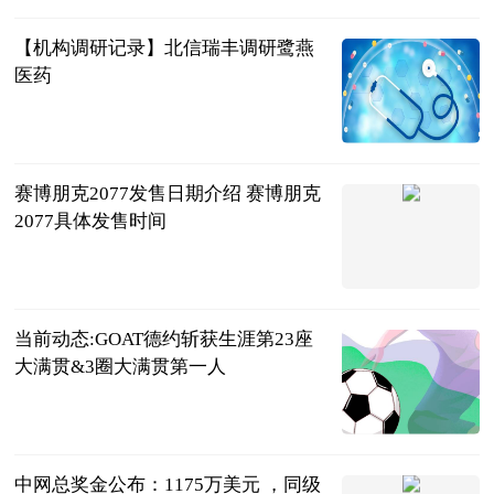
【机构调研记录】北信瑞丰调研鹭燕
医药
证券之星
2023-06-13
赛博朋克2077发售日期介绍 赛博朋克
2077具体发售时间
互联网
2023-06-13
当前动态:GOAT德约斩获生涯第23座
大满贯&3圈大满贯第一人
收米旺财
2023-06-13
中网总奖金公布：1175万美元 ，同级