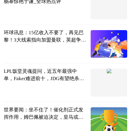
杨幂惊艳于谦_全球热点评
1905电影网
2023-06-13
环球讯息：15亿收入不要了，再见巴
黎！3大线索指向加盟曼联，英超争冠
变天
侃球部落
2023-06-13
LPL饭堂灵魂提问，近五年最强中
单，Faker难进前十，JDG有望绝杀_
焦点热文
天下游戏汇
2023-06-13
世界要闻：坐不住了！催化剂正式发
挥作用，姆巴佩被迫决定，皇马或成
大赢家
侧身凌空斩