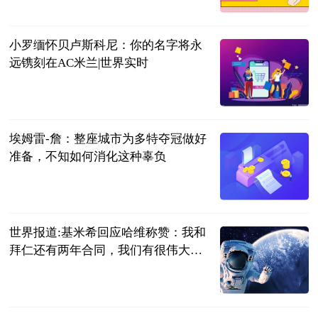
小罗缅怀贝卢斯科尼：你的名字将永
远镌刻在AC米兰|世界实时
直播吧
2023-06-13
埃姆雷-詹：整座城市为多特夺冠做好
准备，不知如何消化这种辜负
直播吧
2023-06-13
世界报道:基米希回应哈维称赞：我和
拜仁还有两年合同，我们有很伟大的
计划
直播吧
2023-06-13