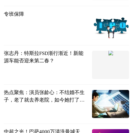
专班保障
中工网-工人
日报
2023-06-13
张志丹：特斯拉FSD渐行渐近！新能
源车能否迎来第二春？
九方智投
2023-06-13
热点聚焦：演员张龄心：不结婚不生
子，老了就去养老院，如今她打了自
己的脸_天天动态
新浪娱乐
2023-06-12
中超之光！巴萨4000万清洗曼城天