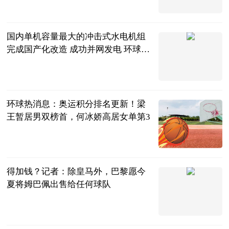
经济参考报
2023-06-13
国内单机容量最大的冲击式水电机组
完成国产化改造 成功并网发电 环球即
时看
中国产业经济
信息网
2023-06-13
环球热消息：奥运积分排名更新！梁
王暂居男双榜首，何冰娇高居女单第3
土土女排
2023-06-13
得加钱？记者：除皇马外，巴黎愿今
夏将姆巴佩出售给任何球队
直播吧
2023-06-13