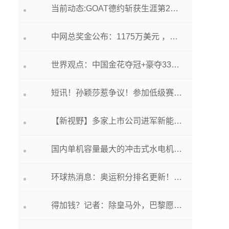
当前动态:GOAT德约斩获生涯第23座大满贯&3圈大满贯第一人
中网总奖金公布：1175万美元 ，同级别赛事奖金第一，其中WTA赛事803.97万美元 世界今热点
世界观点：中国金花夺冠+豪夺335万，德约科维奇收获1768万巨奖，23冠超纳达尔
短讯！孙颖莎惹争议！参加低级赛事，球迷质疑国乒吃相难看，帮忙抢积分
【新视野】多家上市公司进军新能源产业 跨界“奔赴”合理性引监管层关注
国内单机容量最大的冲击式水电机组完成国产化改造 成功并网发电 环球即时看
环球热消息：奥运积分排名更新！梁王暂居男双榜首，何冰娇高居女单第3
得加钱？记者：除皇马外，巴黎愿今夏将姆巴佩出售给任何球队