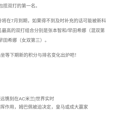
在包揽双打的第一名。
分将在7月到期，如果得不到及时补充的话可能被新科
名最高的双打组合分别是张本智和/早田希娜（混双第
/早田希娜（女双第三）。
起坐等下期新的积分与排名变化出炉吧！
远镌刻在AC米兰|世界实时
发挥作用，姆巴佩被迫决定，皇马或成大赢家