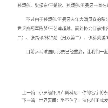
孙颖莎、樊振东/王楚钦、孙颖莎/王曼昱一直
不过由于孙颖莎/王曼昱去年大满贯赛的积
世乒赛冠军陈梦/王艺迪超越。而外协会目前排
二）、张禹珍/林钟勋（男双第二）、伊藤美诚
目前乒乓球国际比赛已经重启，让我们一
关键词:
上一篇 :
小罗缅怀贝卢斯科尼：你的名字将永
下一篇 :
世界要闻：坐不住了！催化剂正式