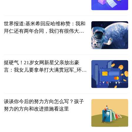
直播吧
2023-06-13
世界报道:基米希回应哈维称赞：我和
拜仁还有两年合同，我们有很伟大的
计划
直播吧
2023-06-13
挺硬气！21岁女网新星父亲放出豪
言：我女儿要拿单打大满贯冠军_环球
热点评
体育知道分子
2023-06-13
谈谈你今后的努力方向怎么写？孩子
努力的方向和改进措施看这里
民企网
2023-06-13