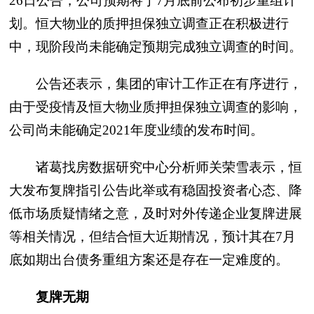
26日公告，公司预期将于7月底前公布初步重组计
划。恒大物业的质押担保独立调查正在积极进行
中，现阶段尚未能确定预期完成独立调查的时间。
公告还表示，集团的审计工作正在有序进行，
由于受疫情及恒大物业质押担保独立调查的影响，
公司尚未能确定2021年度业绩的发布时间。
诸葛找房数据研究中心分析师关荣雪表示，恒
大发布复牌指引公告此举或有稳固投资者心态、降
低市场质疑情绪之意，及时对外传递企业复牌进展
等相关情况，但结合恒大近期情况，预计其在7月
底如期出台债务重组方案还是存在一定难度的。
复牌无期