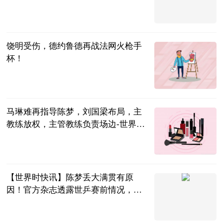
时看
夏侯看足球
2023-06-12
饶明受伤，德约鲁德再战法网火枪手
杯！
秦梦颜
2023-06-12
马琳难再指导陈梦，刘国梁布局，主
教练放权，主管教练负责场边-世界速
讯
东球弟
2023-06-12
【世界时快讯】陈梦丢大满贯有原
因！官方杂志透露世乒赛前情况，一
姐身体出问题
三十年莱斯特
城球迷
2023-06-12