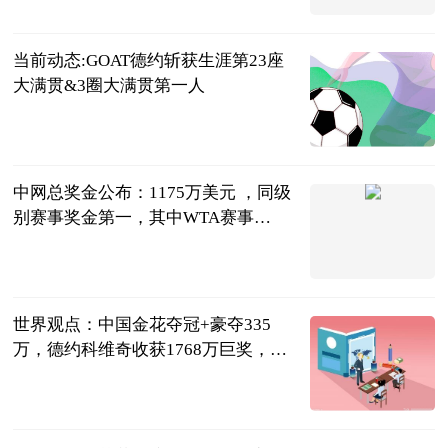
2023-06-13
当前动态:GOAT德约斩获生涯第23座
大满贯&3圈大满贯第一人
收米旺财
2023-06-13
中网总奖金公布：1175万美元 ，同级
别赛事奖金第一，其中WTA赛事
803.97万美元 世界今热点
天羽看球
2023-06-13
世界观点：中国金花夺冠+豪夺335
万，德约科维奇收获1768万巨奖，23
冠超纳达尔
全能体育柳号
2023-06-13