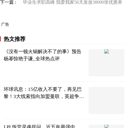
下一篇 :
毕业生求职高峰 我爱我家56天发放38000张优惠券
广告
热文推荐
《没有一顿火锅解决不了的事》预告
杨幂惊艳于谦_全球热点评
1905电影网
2023-06-13
环球讯息：15亿收入不要了，再见巴
黎！3大线索指向加盟曼联，英超争冠
变天
侃球部落
2023-06-13
LPL饭堂灵魂提问，近五年最强中