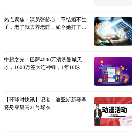
九方智投
2023-06-13
热点聚焦：演员张龄心：不结婚不生
子，老了就去养老院，如今她打了自
己的脸_天天动态
新浪娱乐
2023-06-12
中超之光！巴萨4000万清洗曼城天
才，1600万签大连神锋，1年10球
贝塔聊体育
2023-06-12
【环球时快讯】记者：迪亚斯新赛季
将身穿皇马21号球衣
直播吧
2023-06-12