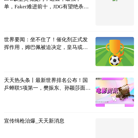
单，Faker难进前十，JDG有望绝杀_
焦点热文
天下游戏汇
2023-06-13
世界要闻：坐不住了！催化剂正式发
挥作用，姆巴佩被迫决定，皇马或成
大赢家
侧身凌空斩
2023-06-13
天天热头条丨最新世界排名公布！国
乒蝉联5项第一，樊振东、孙颖莎面临
挑战
全言
2023-06-13
宣传缉枪治爆_天天新消息
辽宁法治报