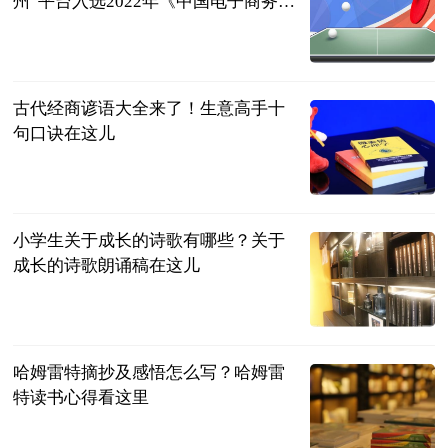
州”平台入选2022年《中国电子商务报
告》商业科技创新应用优秀案例
多彩贵州网
2023-06-13
古代经商谚语大全来了！生意高手十
句口诀在这儿
民企网
2023-06-13
小学生关于成长的诗歌有哪些？关于
成长的诗歌朗诵稿在这儿
民企网
2023-06-13
哈姆雷特摘抄及感悟怎么写？哈姆雷
特读书心得看这里
民企网