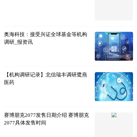
法问网
2023-06-13
奥海科技：接受兴证全球基金等机构
调研_报资讯
每日经济新闻
2023-06-13
【机构调研记录】北信瑞丰调研鹭燕
医药
证券之星
2023-06-13
赛博朋克2077发售日期介绍 赛博朋克
2077具体发售时间
互联网