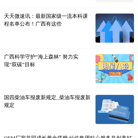
宁宝客户端
2023-06-13
天天微速讯：最新国家级一流本科课
程名单公布！广西有这些
广西头条
NEWS微信公
2023-06-13
众号综合
广西科学守护“海上森林” 努力实
现“双碳”目标
广西新闻网-
南国早报
2023-06-13
国四柴油车报废新规定_柴油车报废新
规定
互联网
2023-06-13
OEM厂家共同成长黄金搭档 仙佑集团贴心服务共创美好