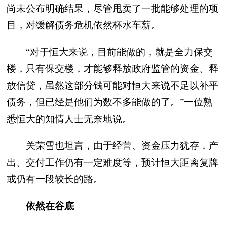
尚未公布明确结果，尽管甩卖了一批能够处理的项
目，对缓解债务危机依然杯水车薪。
“对于恒大来说，目前能做的，就是全力保交
楼，只有保交楼，才能够释放政府监管的资金、释
放信贷，虽然这部分钱可能对恒大来说不足以补平
债务，但已经是他们为数不多能做的了。”一位熟
悉恒大的知情人士无奈地说。
关荣雪也坦言，由于经营、资金压力犹存，产
出、交付工作仍有一定难度等，预计恒大距离复牌
或仍有一段较长的路。
依然在谷底