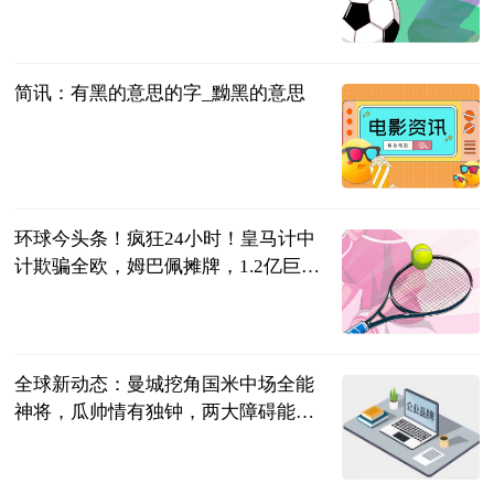
生意社
2023-06-13
简讯：有黑的意思的字_黝黑的意思
互联网
2023-06-13
环球今头条！疯狂24小时！皇马计中
计欺骗全欧，姆巴佩摊牌，1.2亿巨星
恐被打压
叁炮体育世界
2023-06-13
全球新动态：曼城挖角国米中场全能
神将，瓜帅情有独钟，两大障碍能否
克服？
零度眼看球
2023
2023-06-13