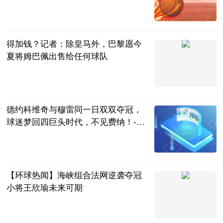
土土女排
2023-06-13
得加钱？记者：除皇马外，巴黎愿今
夏将姆巴佩出售给任何球队
直播吧
2023-06-13
德约科维奇与穆雷同一日双双夺冠，
球迷梦回四巨头时代，不见费纳！-全
球最资讯
体育百说
2023-06-13
【环球热闻】海峡组合法网逆袭夺冠
小将王欣瑜未来可期
中国青年网
2023-06-13