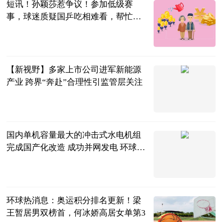
短讯！孙颖莎惹争议！参加低级赛
事，球迷质疑国乒吃相难看，帮忙抢
积分
小李子爱体育
2023-06-13
【新视野】多家上市公司进军新能源
产业 跨界“奔赴”合理性引监管层关注
经济参考报
2023-06-13
国内单机容量最大的冲击式水电机组
完成国产化改造 成功并网发电 环球即
时看
中国产业经济
信息网
2023-06-13
环球热消息：奥运积分排名更新！梁
王暂居男双榜首，何冰娇高居女单第3