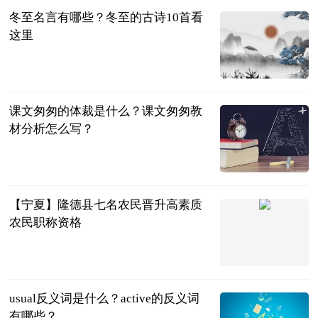
冬至名言有哪些？冬至的古诗10首看
这里
民企网
2023-06-13
课文匆匆的体裁是什么？课文匆匆教
材分析怎么写？
民企网
2023-06-13
【宁夏】隆德县七名农民晋升高素质
农民职称资格
隆德县农广校
2023-06-13
usual反义词是什么？active的反义词
有哪些？