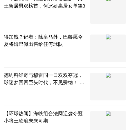
王暂居男双榜首，何冰娇高居女单第3
土土女排
2023-06-13
得加钱？记者：除皇马外，巴黎愿今
夏将姆巴佩出售给任何球队
直播吧
2023-06-13
德约科维奇与穆雷同一日双双夺冠，
球迷梦回四巨头时代，不见费纳！-全
球最资讯
体育百说
2023-06-13
【环球热闻】海峡组合法网逆袭夺冠
小将王欣瑜未来可期