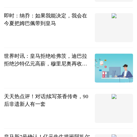
2023-06-12
即时：纳乔：如果我能决定，我会在
今夏把姆巴佩带到皇马
直播吧
2023-06-12
世界时讯：皇马拒绝哈弗茨，迪巴拉
拒绝沙特亿元高薪，穆里尼奥再收顶
薪报价
夏侯看足球
2023-06-12
天天热点评！对话|续写茶香传奇，90
后非遗新人有一套
南报网
2023-06-12
皇马新7号确认！亿元先生接班阿扎尔