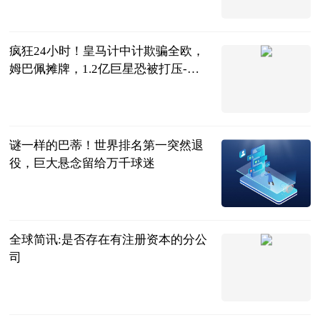
零度眼看球
2023
2023-06-13
疯狂24小时！皇马计中计欺骗全欧，
姆巴佩摊牌，1.2亿巨星恐被打压-最
资讯
叁炮体育世界
2023-06-13
谜一样的巴蒂！世界排名第一突然退
役，巨大悬念留给万千球迷
生活有意义
2023-06-13
全球简讯:是否存在有注册资本的分公
司
法问网
2023-06-13