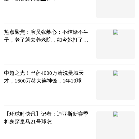
九方智投
2023-06-13
热点聚焦：演员张龄心：不结婚不生
子，老了就去养老院，如今她打了自
己的脸_天天动态
新浪娱乐
2023-06-12
中超之光！巴萨4000万清洗曼城天
才，1600万签大连神锋，1年10球
贝塔聊体育
2023-06-12
【环球时快讯】记者：迪亚斯新赛季
将身穿皇马21号球衣
直播吧