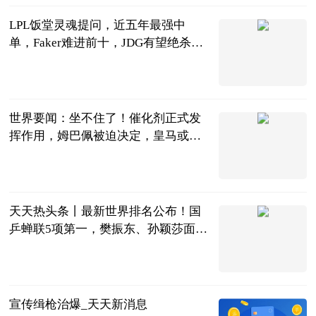
LPL饭堂灵魂提问，近五年最强中
单，Faker难进前十，JDG有望绝杀_
焦点热文
天下游戏汇
2023-06-13
世界要闻：坐不住了！催化剂正式发
挥作用，姆巴佩被迫决定，皇马或成
大赢家
侧身凌空斩
2023-06-13
天天热头条丨最新世界排名公布！国
乒蝉联5项第一，樊振东、孙颖莎面临
挑战
全言
2023-06-13
宣传缉枪治爆_天天新消息