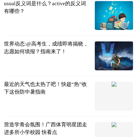
usual反义词是什么？active的反义词
有哪些？
民企网
2023-06-13
世界动态:@高考生，成绩即将揭晓，
志愿如何填报？指南来了！
人民日报微博
2023-06-13
最近的天气也太热了吧！快趁“热”收
下这份防中暑指南
广西疾控微信
公众号
2023-06-13
营造学青会氛围！广西体育明星团走
进多所小学校园 快看点