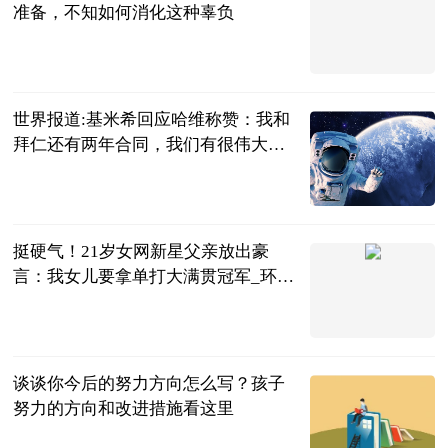
准备，不知如何消化这种辜负
直播吧
2023-06-13
世界报道:基米希回应哈维称赞：我和
拜仁还有两年合同，我们有很伟大的
计划
直播吧
2023-06-13
挺硬气！21岁女网新星父亲放出豪
言：我女儿要拿单打大满贯冠军_环球
热点评
体育知道分子
2023-06-13
谈谈你今后的努力方向怎么写？孩子
努力的方向和改进措施看这里