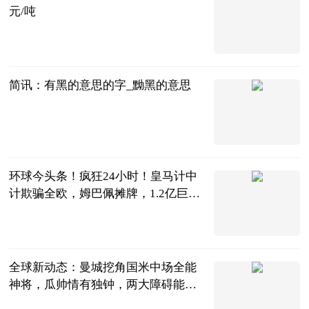
元/吨
生意社
2023-06-13
简讯：有黑的意思的字_黝黑的意思
互联网
2023-06-13
环球今头条！疯狂24小时！皇马计中
计欺骗全欧，姆巴佩摊牌，1.2亿巨星
恐被打压
叁炮体育世界
2023-06-13
全球新动态：曼城挖角国米中场全能
神将，瓜帅情有独钟，两大障碍能否
克服？