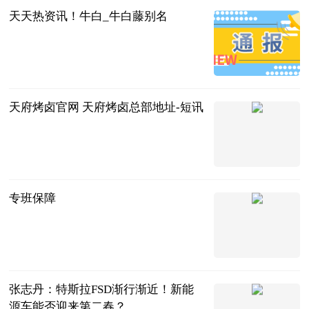
天天热资讯！牛白_牛白藤别名
科学教育网
2023-06-13
天府烤卤官网 天府烤卤总部地址-短讯
互联网
2023-06-13
专班保障
中工网-工人
日报
2023-06-13
张志丹：特斯拉FSD渐行渐近！新能
源车能否迎来第二春？