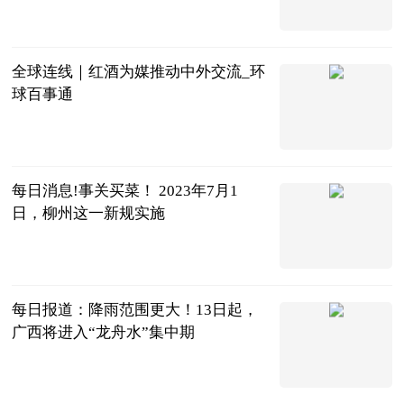
三十年莱斯特
城球迷
2023-06-12
全球连线｜红酒为媒推动中外交流_环
球百事通
新华社
2023-06-12
每日消息!事关买菜！ 2023年7月1
日，柳州这一新规实施
南国今报APP
2023-06-12
每日报道：降雨范围更大！13日起，
广西将进入“龙舟水”集中期
南国早报客户
端
2023-06-12