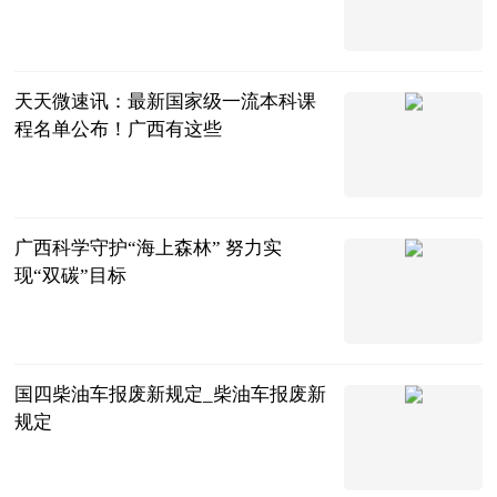
南宁晚报·南
宁宝客户端
2023-06-13
天天微速讯：最新国家级一流本科课
程名单公布！广西有这些
广西头条
NEWS微信公
2023-06-13
众号综合
广西科学守护“海上森林” 努力实
现“双碳”目标
广西新闻网-
南国早报
2023-06-13
国四柴油车报废新规定_柴油车报废新
规定
互联网
2023-06-13