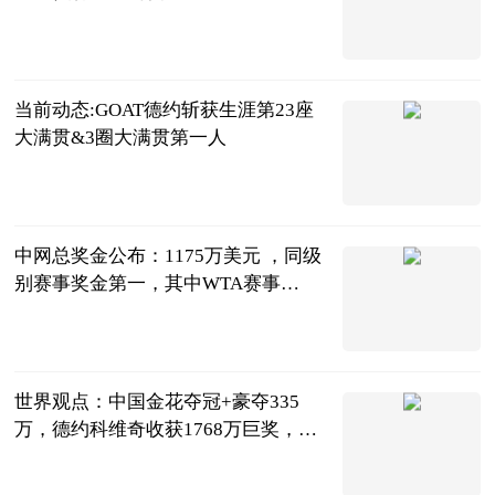
互联网
2023-06-13
当前动态:GOAT德约斩获生涯第23座
大满贯&3圈大满贯第一人
收米旺财
2023-06-13
中网总奖金公布：1175万美元 ，同级
别赛事奖金第一，其中WTA赛事
803.97万美元 世界今热点
天羽看球
2023-06-13
世界观点：中国金花夺冠+豪夺335
万，德约科维奇收获1768万巨奖，23
冠超纳达尔
全能体育柳号