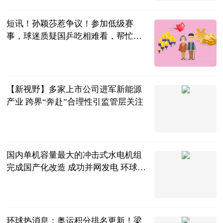
2023-06-13
短讯！孙颖莎惹争议！参加低级赛
事，球迷质疑国乒吃相难看，帮忙抢
积分
小李子爱体育
2023-06-13
【新视野】多家上市公司进军新能源
产业 跨界“奔赴”合理性引监管层关注
经济参考报
2023-06-13
国内单机容量最大的冲击式水电机组
完成国产化改造 成功并网发电 环球即
时看
中国产业经济
信息网
2023-06-13
环球热消息：奥运积分排名更新！梁