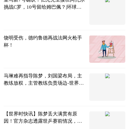
挑战C罗，10号留给姆巴佩？|环球即
时看
夏侯看足球
2023-06-12
饶明受伤，德约鲁德再战法网火枪手
杯！
秦梦颜
2023-06-12
马琳难再指导陈梦，刘国梁布局，主
教练放权，主管教练负责场边-世界速
讯
东球弟
2023-06-12
【世界时快讯】陈梦丢大满贯有原
因！官方杂志透露世乒赛前情况，一
姐身体出问题