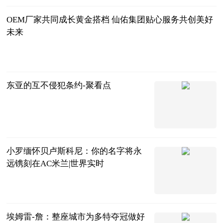
OEM厂家共同成长黄金搭档 仙佑集团贴心服务共创美好
未来
南早网
2023-06-13
东亚的互不侵犯条约-聚看点
观察网
2023-06-13
小罗缅怀贝卢斯科尼：你的名字将永
远镌刻在AC米兰|世界实时
直播吧
2023-06-13
埃姆雷-詹：整座城市为多特夺冠做好