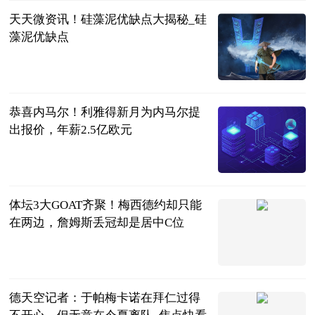
天天微资讯！硅藻泥优缺点大揭秘_硅
藻泥优缺点
互联网
2023-06-12
恭喜内马尔！利雅得新月为内马尔提
出报价，年薪2.5亿欧元
生菜商量体育
2023-06-12
体坛3大GOAT齐聚！梅西德约却只能
在两边，詹姆斯丢冠却是居中C位
嘴炮体育
2023-06-12
德天空记者：于帕梅卡诺在拜仁过得