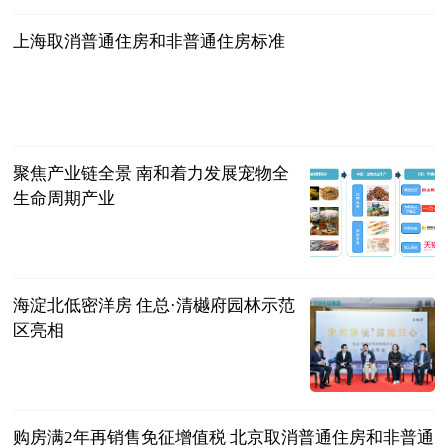
上海取消普通住房和非普通住房标准
“上海住房城
乡建设管
2024-11-21
理”微信公号
聚焦产业链全景 南和着力发展宠物全
生命周期产业
新华网
2024-11-21
海淀北低密洋房 住总·清樾府园林示范
区亮相
新华网
2024-11-21
购房满2年再销售免征增值税 北京取消普通住房和非普通