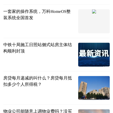
2023-07-31
一套家的操作系统，万科HomeOS整
装系统全国首发
鲁网
2023-07-31
中铁十局施工日照站侧式站房主体结
构顺利封顶
鲁网
2023-07-31
房贷每月递减的叫什么？房贷每月抵
扣多少个人所得税？
民企网
2023-07-04
物业公司能随意上调物业费吗？没买