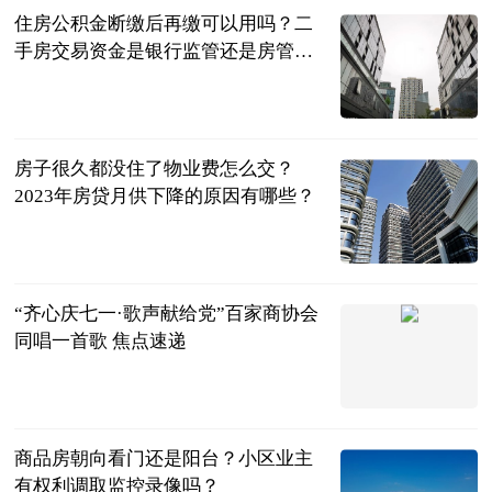
住房公积金断缴后再缴可以用吗？二
手房交易资金是银行监管还是房管
局？
民企网
2023-07-04
房子很久都没住了物业费怎么交？
2023年房贷月供下降的原因有哪些？
民企网
2023-07-04
“齐心庆七一·歌声献给党”百家商协会
同唱一首歌 焦点速递
大众网
2023-07-03
商品房朝向看门还是阳台？小区业主
有权利调取监控录像吗？