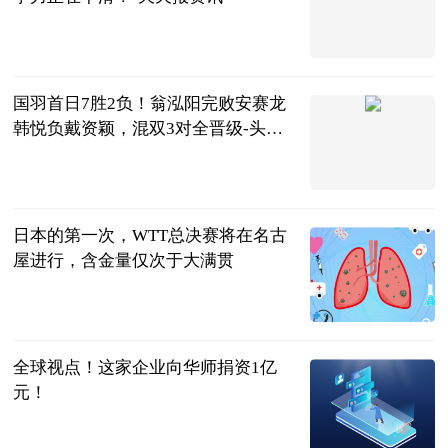
电竞记忆
2023-06-13
国羽首日7胜2负！翁泓阳完败安赛龙
韩悦负戴资颖，混双3对全晋级-头条
焦点
叮咚体坛
2023-06-13
日本的第一次，WTT总决赛将在名古
屋进行，含金量仅次于大满贯
乒乓网
2023-06-13
全球视点！这家企业向华师捐资1亿
元！
湖北日报