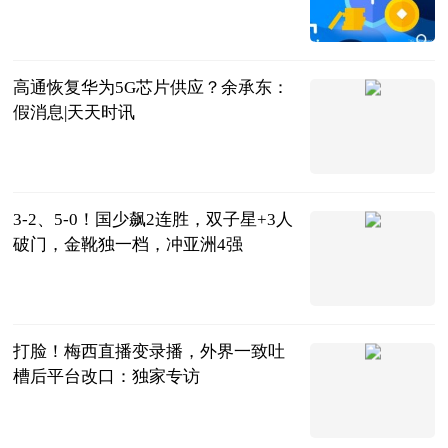
南方养生网
2023-06-13
高通恢复华为5G芯片供应？余承东：
假消息|天天时讯
观察者网
2023-06-13
3-2、5-0！国少飙2连胜，双子星+3人
破门，金靴独一档，冲亚洲4强
超级替补
2023-06-13
打脸！梅西直播变录播，外界一致吐
槽后平台改口：独家专访
绿茵猫
2023-06-13