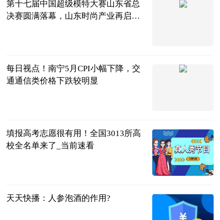
第十七届中国超级模特大赛山东省总
决赛圆满落幕，山东时尚产业再启新
征程！
山东省纺织服
装行业协会
2023-06-13
每日视点！南宁5月CPI小幅下降，交
通通信类价格下跌较明显
南宁晚报
2023-06-13
填报高考志愿很有用！全国3013所高
校全名单来了_当前速看
人民日报
2023-06-13
天天快播：人参泡酒的作用?