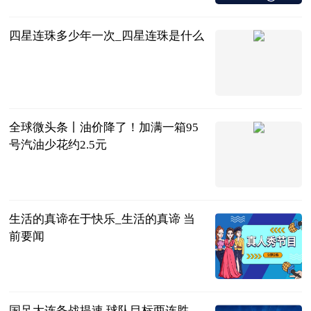
2023-06-13
四星连珠多少年一次_四星连珠是什么
印象头条
2023-06-13
全球微头条丨油价降了！加满一箱95
号汽油少花约2.5元
南国早报客户
端
2023-06-13
生活的真谛在于快乐_生活的真谛 当
前要闻
互联网
2023-06-13
国足大连备战提速 球队目标两连胜