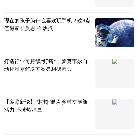
现在的孩子为什么喜欢玩手机？这4点
值得家长反思-今热点
百科
2023-06-13
打造行业可持续“灯塔”，罗克韦尔自
动化净零解决方案亮相碳博会
文汇网
2023-06-13
【多彩新论】“村超”激发乡村文旅新
活力 环球热消息
来源：当代先
锋网
2023-06-13