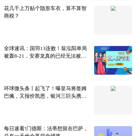
花几千上万贴个隐形车衣，算不算智
商税？
新汽车志
2023-06-13
全球速讯：国羽13连败！翁泓阳单局
被轰8-21，安赛龙真的已经无法被战
胜了吗
小鱼儿嘴球
2023-06-13
环球微头条丨起飞了！曝皇马将签姆
巴佩，又报价凯恩，银河三巨头携手
剑指欧冠
每日足球看点
2023-06-13
每日速看!门德斯：法蒂想留在巴萨，