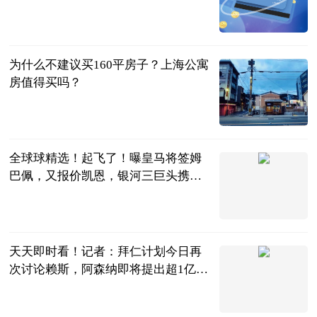
北方财富网
2023-06-13
为什么不建议买160平房子？上海公寓
房值得买吗？
民企网
2023-06-13
全球球精选！起飞了！曝皇马将签姆
巴佩，又报价凯恩，银河三巨头携手
剑指欧冠
每日足球看点
2023-06-13
天天即时看！记者：拜仁计划今日再
次讨论赖斯，阿森纳即将提出超1亿欧
的报价
直播吧
2023-06-13