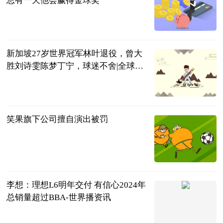
总有一天他会赢得金球奖
直播吧
2023-06-13
新加坡27岁世界冠军林叶退役，曾大
胜刘诗雯陈梦丁宁，球迷不舍|全球视
点
二哥聊球
2023-06-13
笑果旗下公司擅自演出被罚
北京商报
2023-06-13
李想：理想L6明年交付 有信心2024年
总销量超过BBA-世界播资讯
站长之家