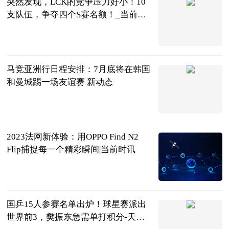
突然发现，LCK的竞争压力好小！10
支队伍，争夺四个S赛名额！_当前快
讯
囧王者
2023-06-13
马竞亚洲行日程安排：7月底将在韩国
和曼城踢一场友谊赛 新动态
直播吧
2023-06-13
2023法网新体验：用OPPO Find N2
Flip捕捉每一个精彩瞬间|当前时讯
时尚科技风潮
2023-06-13
国乒15人参赛名单出炉！球星赛派出
世界前3，樊振东急需单打积分-天天