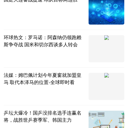
北京日报
2023-06-13
环球热文：罗马诺：阿森纳仍领跑赖
斯争夺战 国米和切尔西谈多人转会
直播吧
2023-06-13
法媒：姆巴佩计划今年夏窗就加盟皇
马 取代本泽马的位置-全球即时看
智道足球
2023-06-13
乒坛大爆冷！国乒没排名选手连赢名
将，战胜世乒赛季军、韩国主力