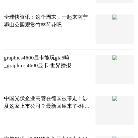
2023-06-13
全球快资讯：这个周末，一起来南宁
狮山公园观赏竹林荷花吧
南宁晚报·南
宁宝客户端
2023-06-13
graphics4600显卡能玩gta5嘛
_graphics 4600显卡-世界播报
互联网
2023-06-13
中国光伏企业高管在德国被带走！涉
及这家上市公司？最新回应来了-环球
速递
每日经济新闻
2023-06-13