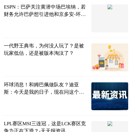
ESPN：巴萨关注黄潜中场巴埃纳，若
财务允许巴萨想引进他和京多安-环球
速读
直播吧
2023-06-13
一代野王典韦，为何没人玩了？是被
玩家低估，还是被版本淘汰了？
哔哩哔哩
2023-06-13
环球消息！和姆巴佩做队友？迪亚
斯：今天是我的日子，现在问这个不
合适
直播吧
2023-06-13
LPL赛区MSI三连冠，这是LCK赛区竞
争力正在下滑？-天天报资讯