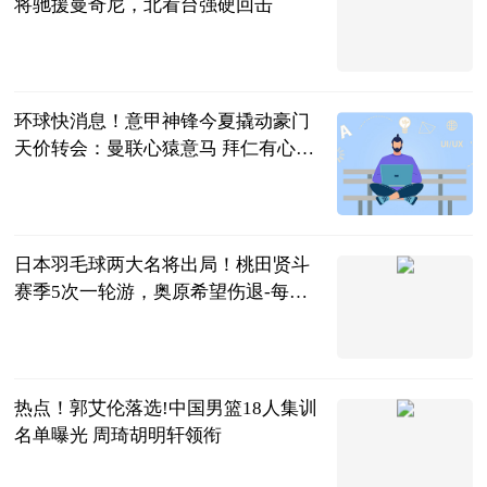
将驰援曼奇尼，北看台强硬回击
子瑜体育
2023-06-13
环球快消息！意甲神锋今夏撬动豪门
天价转会：曼联心猿意马 拜仁有心无
力
转会今日谈
2023-06-13
日本羽毛球两大名将出局！桃田贤斗
赛季5次一轮游，奥原希望伤退-每日
视点
叮咚体坛
2023-06-13
热点！郭艾伦落选!中国男篮18人集训
名单曝光 周琦胡明轩领衔
中国篮镜头