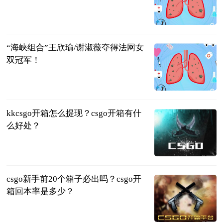
PConline太平
洋科技
2023-06-13
“海峡组合”王欣瑜/谢淑薇夺得法网女
双冠军！
齐鲁晚报·齐
鲁壹点
2023-06-13
kkcsgo开箱怎么提现？csgo开箱有什
么好处？
页游网
2023-06-13
csgo新手前20个箱子必出吗？csgo开
箱回本率是多少？
页游网
2023-06-13