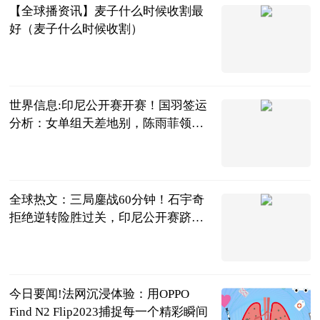
【全球播资讯】麦子什么时候收割最
好（麦子什么时候收割）
互联网
2023-06-13
世界信息:印尼公开赛开赛！国羽签运
分析：女单组天差地别，陈雨菲领衔
出战
乒羽排足篮
2023-06-13
全球热文：三局鏖战60分钟！石宇奇
拒绝逆转险胜过关，印尼公开赛跻身
16强
全景体育
2023-06-13
今日要闻!法网沉浸体验：用OPPO
Find N2 Flip2023捕捉每一个精彩瞬间