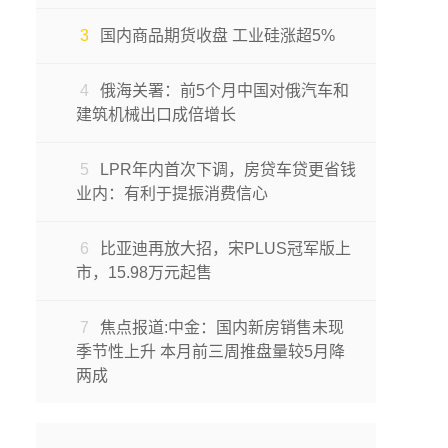
3
国内商品期货收盘 工业硅涨超5%
4
俄海关署：前5个月中国对俄汽车和
建筑机械出口成倍增长
5
LPR年内首次下调，房贷车贷更省钱
业内：有利于提振消费信心
6
比亚迪再放大招，宋PLUS冠军版上
市，15.98万元起售
7
焦点报道:中金：国内新房销售未现
季节性上升 本月前三周推盘量较5月降
两成