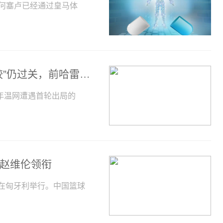
报道，何塞卢已经通过皇马体
环球滚动:两ATP500赛战报：梅总遇“摔跤”仍过关，前哈雷冠军首轮游！
年温网遭遇首轮出局的
森赵维伦领衔
2日在匈牙利举行。中国篮球