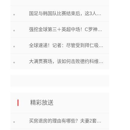
国足与韩国队比赛结束后，这3人身价或大涨，球迷建议：别踢中超
强挖金球第三＋英超中场！C罗神了，利雅得不惜成本亚冠争冠变天 今日观点
全球速递！记者：尽管受到拜仁吸引，但沃克优先和曼城续约
大满贯赛场，该如何击败德约科维奇？|观热点
精彩放送
买房退房的理由有哪些？夫妻2套房想买第三套怎么办？