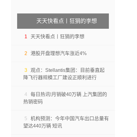
天天快看点丨狂狷的李想
1
天天快看点丨狂狷的李想
2
港股开盘理想汽车涨近4%
3
观点：Stellantis集团：目前垂直起
降飞行器规模工厂建设正顺利进行
4
每日热讯!月销破40万辆 上汽集团的
热销密码
5
机构预测：今年中国汽车出口总量有
望达440万辆 短讯