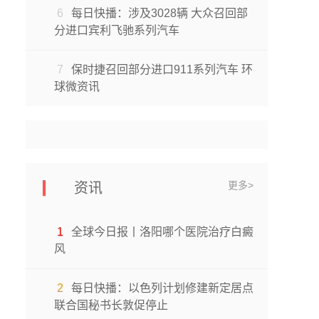
6
每日快播：涉及3028辆 大众召回部
分进口宾利飞驰系列汽车
7
保时捷召回部分进口911系列汽车 环
球微资讯
更多>
资讯
1
全球今日报丨洛阳哪个医院治疗白癜
风
2
每日快播：以色列计划修建新定居点
联合国秘书长敦促停止