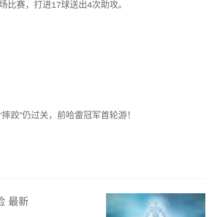
8场比赛，打进17球送出4次助攻。
遇“摔跤”仍过关，前哈雷冠军首轮游！
检 最新