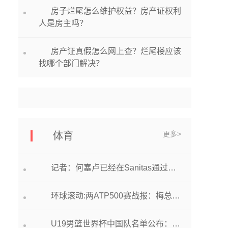
房子烂尾怎么维护权益？房产证权利
人是房主吗？
房产证真假怎么网上查？烂尾楼应该
找哪个部门解决？
更多>
体育
记者：何塞卢已经在Sanitas通过皇马体检 最新
环球滚动:两ATP500赛战报：梅总遇“摔跤”仍过关，前哈雷冠军首轮游！
U19男篮世界杯中国队名单公布：杨翰森赵维伦领衔