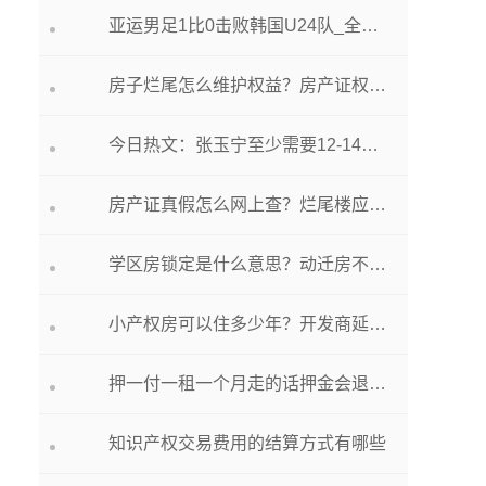
亚运男足1比0击败韩国U24队_全球热点评
房子烂尾怎么维护权益？房产证权利人是房主吗？
今日热文：张玉宁至少需要12-14周时间康复 无缘杭州亚运会
房产证真假怎么网上查？烂尾楼应该找哪个部门解决？
学区房锁定是什么意思？动迁房不满三年可以交易吗？
小产权房可以住多少年？开发商延期交房起诉退房能成功吗？
押一付一租一个月走的话押金会退吗？房租不退租金怎么处理？
知识产权交易费用的结算方式有哪些