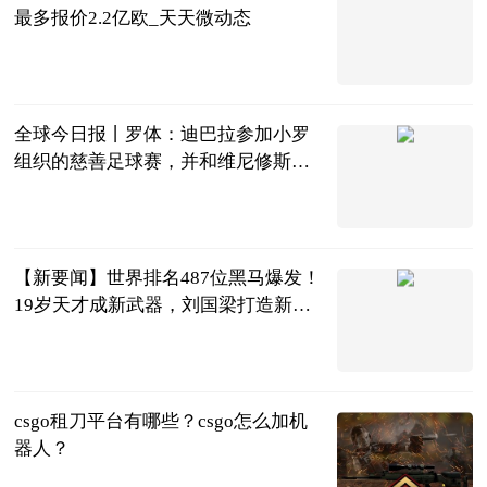
最多报价2.2亿欧_天天微动态
智道足球
2023-06-25
全球今日报丨罗体：迪巴拉参加小罗
组织的慈善足球赛，并和维尼修斯合
影留念
直播吧
2023-06-25
【新要闻】世界排名487位黑马爆发！
19岁天才成新武器，刘国梁打造新奇
兵
体育知道分子
2023-06-25
csgo租刀平台有哪些？csgo怎么加机
器人？