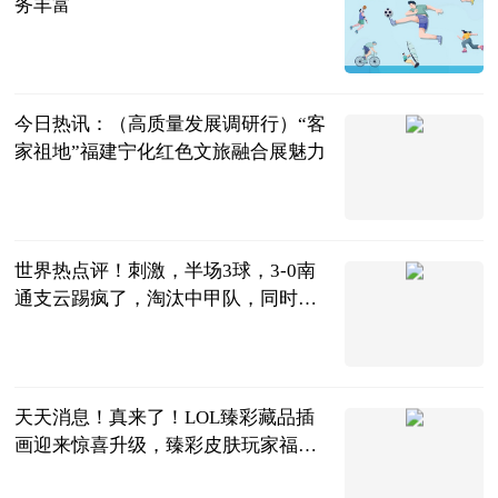
务丰富
新华网
2023-06-24
今日热讯：（高质量发展调研行）“客
家祖地”福建宁化红色文旅融合展魅力
中国新闻网
2023-06-24
世界热点评！刺激，半场3球，3-0南
通支云踢疯了，淘汰中甲队，同时拒
绝2连败
侧身凌空斩
2023-06-24
天天消息！真来了！LOL臻彩藏品插
画迎来惊喜升级，臻彩皮肤玩家福
音？
文峥解说