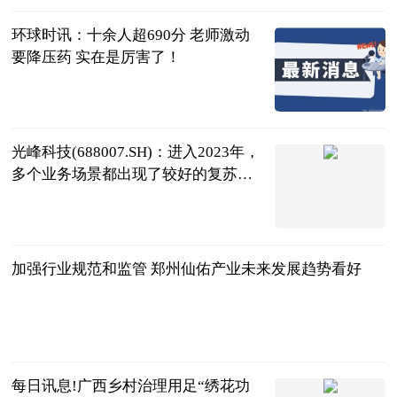
环球时讯：十余人超690分 老师激动
要降压药 实在是厉害了！
四川观察
2023-06-25
光峰科技(688007.SH)：进入2023年，
多个业务场景都出现了较好的复苏迹
象，还会进一步拓展车载业务|焦点讯
格隆汇
息
2023-06-25
加强行业规范和监管 郑州仙佑产业未来发展趋势看好
南早网
2023-06-25
每日讯息!广西乡村治理用足“绣花功