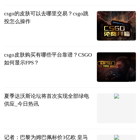
csgo的皮肤可以去哪里交易？csgo跳
投怎么操作
页游网
2023-06-25
csgo皮肤购买有哪些平台靠谱？CSGO
如何显示FPS？
页游网
2023-06-25
夏季达沃斯论坛将首次实现全部绿电
供应_今日热讯
北青网-北京
青年报
2023-06-25
记者：巴黎为姆巴佩标价3亿欧 皇马