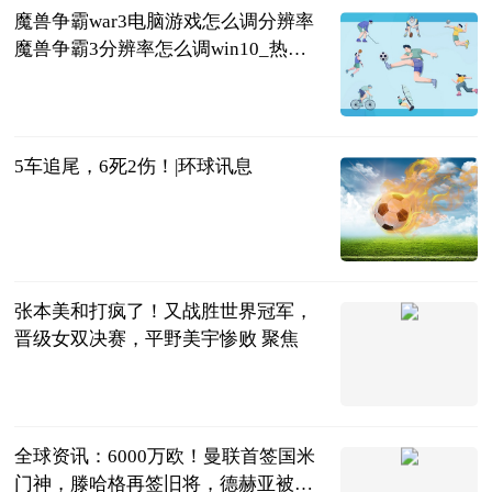
魔兽争霸war3电脑游戏怎么调分辨率
魔兽争霸3分辨率怎么调win10_热资
讯
2023-06-25
5车追尾，6死2伤！|环球讯息
荆楚网
2023-06-25
张本美和打疯了！又战胜世界冠军，
晋级女双决赛，平野美宇惨败 聚焦
全言
2023-06-25
全球资讯：6000万欧！曼联首签国米
门神，滕哈格再签旧将，德赫亚被红