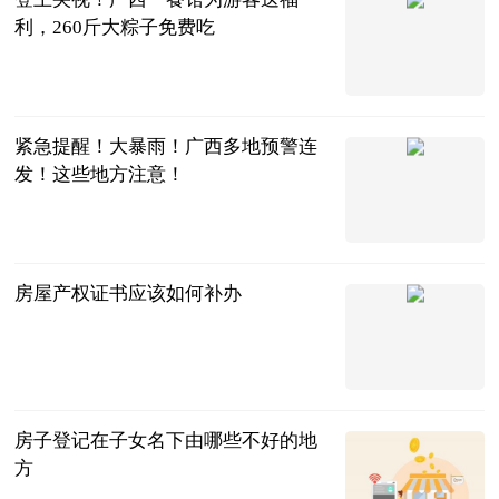
利，260斤大粽子免费吃
南国早报客户
端
2023-06-25
紧急提醒！大暴雨！广西多地预警连
发！这些地方注意！
广西日报、南
国早报客户
2023-06-25
端、央视新闻
房屋产权证书应该如何补办
法问网
2023-06-25
房子登记在子女名下由哪些不好的地
方