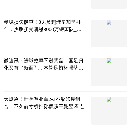
大电竞APP
2023-06-25
曼城损失惨重！3大英超球星加盟拜
仁，热刺接受凯恩8000万镑离队_天
天报道
夏侯看足球
2023-06-25
微速讯：进球效率不逊武磊，国足归
化又有了新面孔，本轮足协杯强势戴
帽！
罗掌柜体育
2023-06-25
大爆冷！世乒赛亚军2-3不敌印度组
合，不久前才横扫孙颖莎王曼昱|看点
全言
2023-06-25