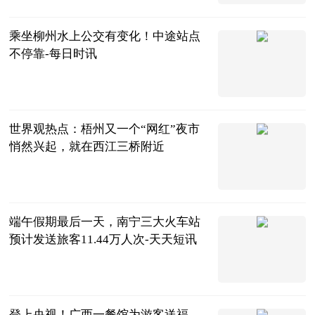
乘坐柳州水上公交有变化！中途站点
不停靠-每日时讯
南国今报
2023-06-25
世界观热点：梧州又一个“网红”夜市
悄然兴起，就在西江三桥附近
梧州零距离
2023-06-25
端午假期最后一天，南宁三大火车站
预计发送旅客11.44万人次-天天短讯
南国早报客户
端
2023-06-25
登上央视！广西一餐馆为游客送福