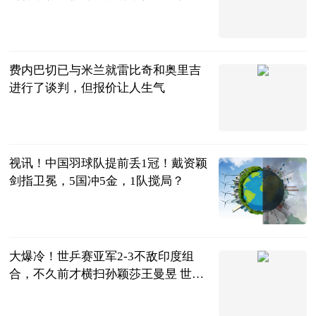
魔放弃
夏侯看足球
2023-06-25
费内巴切已与米兰就雷比奇和奥里吉
进行了谈判，但报价让人生气
天羽看球
2023-06-25
视讯！中国羽球队提前丢1冠！戴资颖
剑指卫冕，5国冲5金，1队搅局？
刘姚尧的文字
城堡
2023-06-25
大爆冷！世乒赛亚军2-3不敌印度组
合，不久前才横扫孙颖莎王曼昱 世界
速看
全言