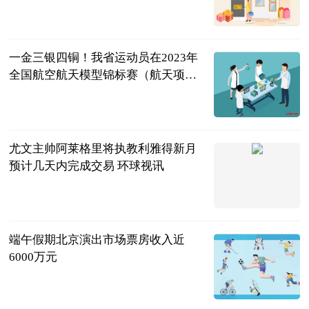
一金三银四铜！我省运动员在2023年
全国航空航天模型锦标赛（航天项
目）斩获佳绩
来源：当代先
锋网
2023-06-24
尤文主帅阿莱格里将执教利雅得新月
预计几天内完成交易 环球视讯
球天下体育
2023-06-24
端午假期北京演出市场票房收入近
6000万元
北京商报
2023-06-24