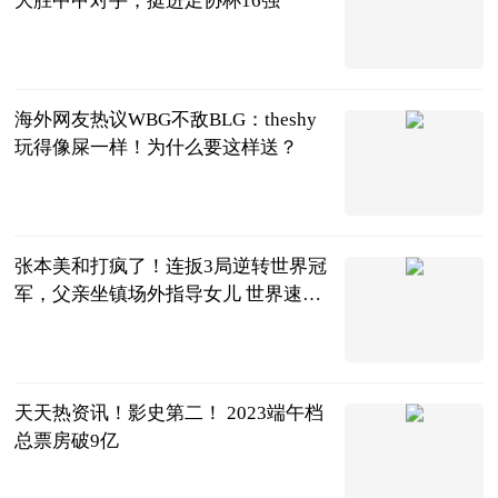
大胜中甲对手，挺进足协杯16强
贫嘴戏说
2023-06-24
海外网友热议WBG不敌BLG：theshy
玩得像屎一样！为什么要这样送？
贝塔Beta工作
室
2023-06-24
张本美和打疯了！连扳3局逆转世界冠
军，父亲坐镇场外指导女儿 世界速看
料
全言
2023-06-24
天天热资讯！影史第二！ 2023端午档
总票房破9亿
北京商报