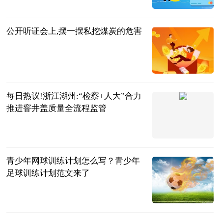
九派新闻
2023-06-25
公开听证会上,摆一摆私挖煤炭的危害
检察日报-检
察新闻版
2023-06-25
每日热议!浙江湖州:“检察+人大”合力
推进窨井盖质量全流程监管
检察日报-检
察新闻版
2023-06-25
青少年网球训练计划怎么写？青少年
足球训练计划范文来了
民企网
2023-06-25