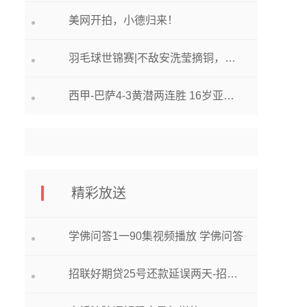
美网开拍，小德归来！
羽毛球世锦赛|不敌安洗莹摘铜，陈雨菲的大满贯还要等多久
西甲-巴萨4-3黄潜两连胜 16岁亚马尔助攻+中框莱万费兰德容破门
精彩放送
学佛问答1一90集视频播放 学佛问答
招联好期贷25号还款延误两天-招联好期贷25号还款延误两天怎么办