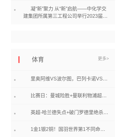
凝“新”聚力 从“新”启航——中化学交
建集团所属第三工程公司举行2023届新
员工见面会
更多>
体育
里奥阿维VS波尔图，巴列卡诺VS马竞
比赛日：曼城险胜+曼联利物浦超级逆转 皇萨仁告捷
英超-哈兰德失点+破门罗德里绝杀 曼城2-1开局三连胜
1金1银2铜！国羽世界第1不同命，男单沉沦，陈雨菲大满贯梦碎！