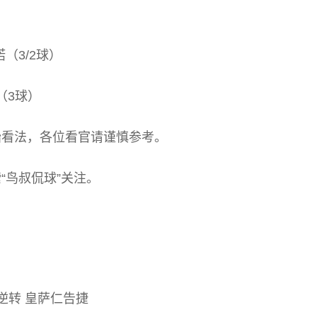
诺（3/2球）
（3球）
始看法，各位看官请谨慎参考。
“鸟叔侃球”关注。
逆转 皇萨仁告捷