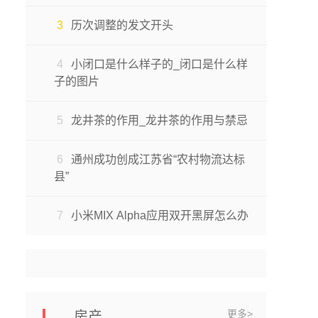
3
历次调整的发文开头
4
小闭口是什么样子的_闭口是什么样
子的图片
5
龙井茶的作用_龙井茶的作用与禁忌
6
通州成功创成江苏省“农村物流达标
县”
7
小米MIX Alpha应用双开黑屏怎么办
更多>
房产