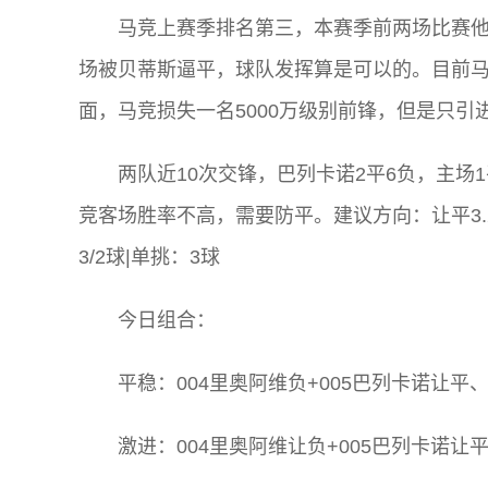
马竞上赛季排名第三，本赛季前两场比赛他
场被贝蒂斯逼平，球队发挥算是可以的。目前马
面，马竞损失一名5000万级别前锋，但是只引
两队近10次交锋，巴列卡诺2平6负，主场
竞客场胜率不高，需要防平。建议方向：让平3.25、平
3/2球|单挑：3球
今日组合：
平稳：004里奥阿维负+005巴列卡诺让平、平
激进：004里奥阿维让负+005巴列卡诺让平 6