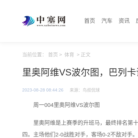
首页
汽车
资讯
当前位置：
首页
>
体育
> 正文
里奥阿维VS波尔图，巴列卡
2023-08-28 08:44:26
来源：鸟叔侃球
周一004里奥阿维VS波尔图
里奥阿维是上赛季的升班马，最终排名第十
四。主场他们2-0战胜对手，客场0-2不敌对