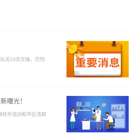
队近10次交锋，巴列
最新曝光！
规校外培训和平区违规