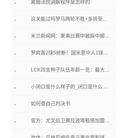
离婚法院调解程序是怎样的
这关能过吗罗马两轮不胜+多将受伤，下轮将战两连胜的米兰
米兰新闻网：莱奥比赛中被踩中脚踝，赛后检查无大碍只是皮外伤
罗宾轰2球5抢断！国米意中人1球3解围难救主，AC米兰露出冠军相
LCK四支种子队伍年龄一览：最大与最小选手相差十岁
小闭口是什么样子的_闭口是什么样子的图片
如何查自己判决书
官方：尤文后卫弗拉波塔租借加盟巴里，租期1年含买断选项
世体：贝林厄姆在皇马更衣室和球迷中人气极高，有队长般的号召力