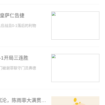
 皇萨仁告捷
应战且0-1落后的利物
-1开局三连胜
门被谢菲联守门员弗德
1金1银2铜！国羽世界第1不同命，男单沉沦，陈雨菲大满贯梦碎！