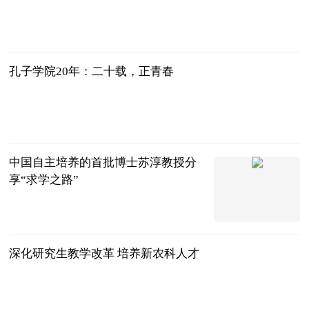
中国新闻网
2024-11-19
孔子学院20年：二十载，正青春
中国新闻网
2024-11-19
中国自主培养的首批博士苏淳教授分
享“求学之路”
中国新闻网
2024-11-19
深化研究生教学改革 培养新农科人才
中国青年报
2024-11-15