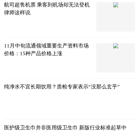
航司超售机票 乘客到机场却无法登机
律师这样说
华西都市报
2024-11-24
11月中旬流通领域重要生产资料市场
价格：15种产品价格上涨
中国新闻网
2024-11-24
纯净水不宜长期饮用？质检专家表示“没那么玄乎”
扬子晚报
2024-11-24
医护级卫生巾并非医用级卫生巾 新版行业标准起草中