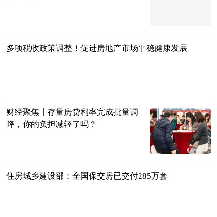
中国新闻网
2024-11-22
多项税收政策调整！促进房地产市场平稳健康发展
新华网
2024-11-21
财经聚焦丨存量房贷利率完成批量调
降，你的负担减轻了吗？
新华网
2024-11-21
住房城乡建设部：全国保交房已交付285万套
新华网
2024-11-21