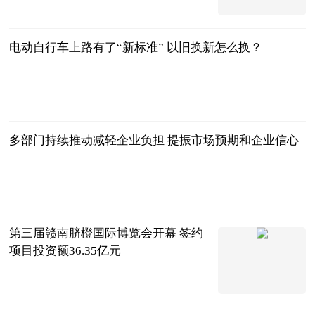
中国新闻网
2024-11-24
电动自行车上路有了“新标准” 以旧换新怎么换？
央视新闻客户
端
2024-11-24
多部门持续推动减轻企业负担 提振市场预期和企业信心
央广网
2024-11-24
第三届赣南脐橙国际博览会开幕 签约
项目投资额36.35亿元
中国新闻网
2024-11-24