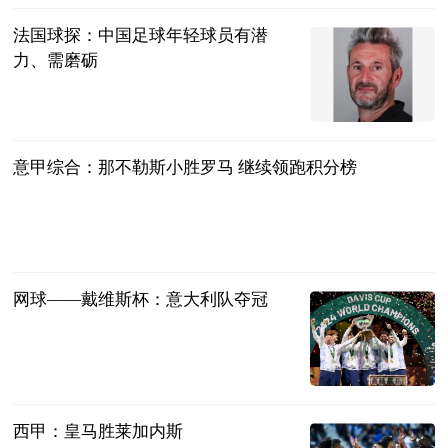
法国球探：中国足球年轻球员有潜
力、需磨砺
新华网
2024-11-25
意甲综合：那不勒斯小胜罗马 继续领跑积分榜
新华网
2024-11-25
网球——戴维斯杯：意大利队夺冠
新华网
2024-11-25
西甲：皇马胜莱加内斯