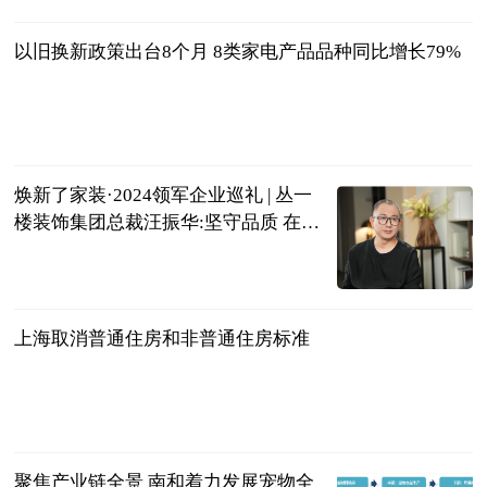
以旧换新政策出台8个月 8类家电产品品种同比增长79%
人民日报
2024-11-21
焕新了家装·2024领军企业巡礼 | 丛一
楼装饰集团总裁汪振华:坚守品质 在正
确的时间做正确的事
新华网
2024-11-21
上海取消普通住房和非普通住房标准
“上海住房城
乡建设管
2024-11-21
理”微信公号
聚焦产业链全景 南和着力发展宠物全