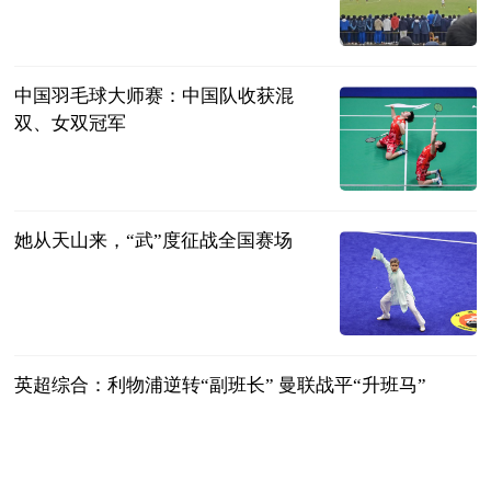
新华网
2024-11-25
中国羽毛球大师赛：中国队收获混
双、女双冠军
新华网
2024-11-25
她从天山来，“武”度征战全国赛场
新华网
2024-11-25
英超综合：利物浦逆转“副班长” 曼联战平“升班马”
新华网
2024-11-25