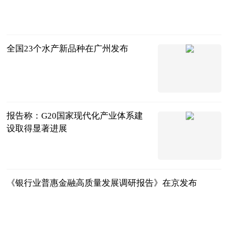
红星新闻
2024-11-24
全国23个水产新品种在广州发布
中国新闻网
2024-11-24
报告称：G20国家现代化产业体系建
设取得显著进展
中国新闻网
2024-11-24
《银行业普惠金融高质量发展调研报告》在京发布
中国新闻网
2024-11-24