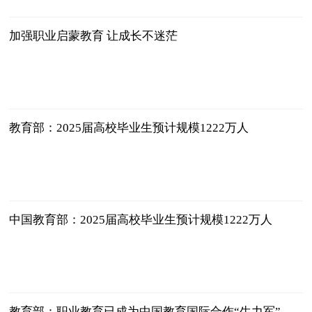
加强职业启蒙教育 让成长不迷茫
中国青年报
2024-11-15
教育部：2025届高校毕业生预计规模1222万人
央视新闻客户
端
2024-11-15
中国教育部：2025届高校毕业生预计规模1222万人
中国新闻网
2024-11-15
教育部：职业教育已成为中国教育国际合作“生力军”