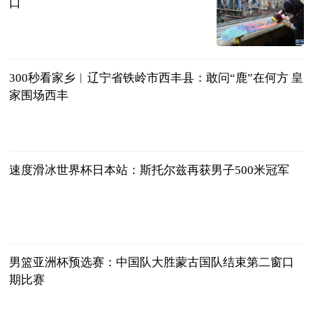
口
新华网
2024-11-26
300秒看家乡︱辽宁省铁岭市西丰县：敢问“鹿”在何方 皇
家围场西丰
新华网
2024-11-26
速度滑冰世界杯日本站：斯托尔兹再获男子500米冠军
新华网
2024-11-25
男篮亚洲杯预选赛：中国队大胜蒙古国队结束第二窗口
期比赛
新华网