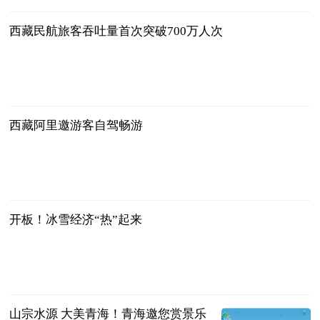
西藏民航旅客吞吐量首次突破700万人次
中国新闻网
2024-11-24
西藏阿里邀游客自驾畅游
人民日报海外
版
2024-11-23
开板！冰雪经济“热”起来
人民日报
2024-11-23
山宗水源 大美青海！青海邀您赏景乐