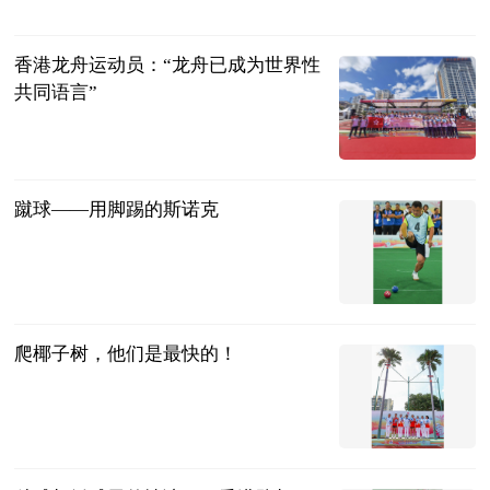
2024-11-25
香港龙舟运动员：“龙舟已成为世界性
共同语言”
新华网
2024-11-25
蹴球——用脚踢的斯诺克
新华网
2024-11-25
爬椰子树，他们是最快的！
新华网
2024-11-25