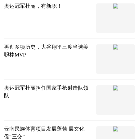
奥运冠军杜丽，有新职！
中新网微博
2024-11-22
再创多项历史，大谷翔平三度当选美
职棒MVP
中国新闻网
2024-11-22
奥运冠军杜丽担任国家手枪射击队领
队
中国新闻网
2024-11-22
云南民族体育项目发展蓬勃 展文化
促“三交”