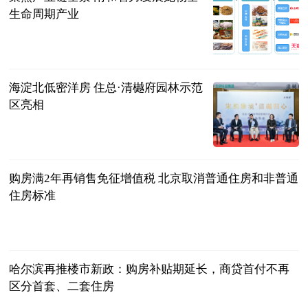
生命周期产业
新华网
2024-11-21
海淀北低密洋房 住总·清樾府园林示范
区亮相
新华网
2024-11-21
购房满2年再销售免征增值税 北京取消普通住房和非普通
住房标准
北京日报
2024-11-21
哈尔滨再推楼市新政：购房补贴期延长，商贷首付不再
区分首套、二套住房