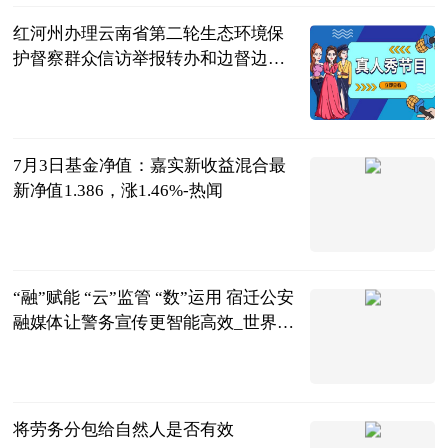
红河州办理云南省第二轮生态环境保
护督察群众信访举报转办和边督边改
公开情况一览表
红河网
2023-07-04
7月3日基金净值：嘉实新收益混合最
新净值1.386，涨1.46%-热闻
证券之星
2023-07-04
“融”赋能 “云”监管 “数”运用 宿迁公安
融媒体让警务宣传更智能高效_世界百
事通
中国江苏网
2023-07-04
将劳务分包给自然人是否有效