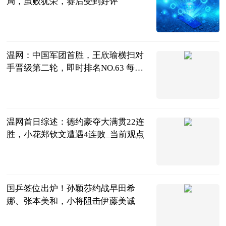
局，虽败犹荣，赛后受到好评
天羽看球
2023-07-04
温网：中国军团首胜，王欣瑜横扫对
手晋级第二轮，即时排名NO.63 每日
焦点
天羽看球
2023-07-04
温网首日综述：德约豪夺大满贯22连
胜，小花郑钦文遭遇4连败_当前观点
全景体育
2023-07-04
国乒签位出炉！孙颖莎约战早田希
娜、张本美和，小将阻击伊藤美诚
全言