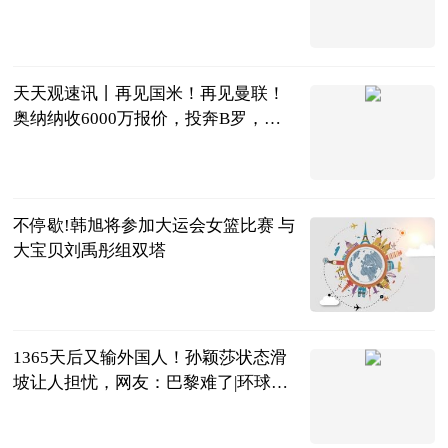
果糖，零卡糖等含天然代糖的产品
格隆汇
2023-07-04
天天观速讯丨再见国米！再见曼联！
奥纳纳收6000万报价，投奔B罗，携C
罗冲亚冠
球场新视角
2023-07-04
不停歇!韩旭将参加大运会女篮比赛 与
大宝贝刘禹彤组双塔
中国篮镜头
2023-07-04
1365天后又输外国人！孙颖莎状态滑
坡让人担忧，网友：巴黎难了|环球观
点
体育知道分子
2023-07-04