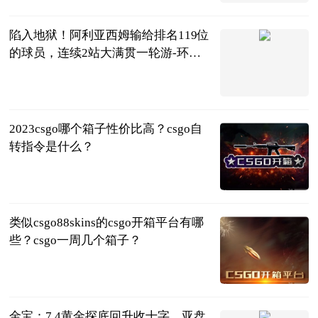
育
2023-07-04
陷入地狱！阿利亚西姆输给排名119位
的球员，连续2站大满贯一轮游-环球
快资讯
小六生活驿站
2023-07-04
2023csgo哪个箱子性价比高？csgo自
转指令是什么？
页游网
2023-07-04
类似csgo88skins的csgo开箱平台有哪
些？csgo一周几个箱子？
页游网
2023-07-04
金宝：7.4黄金探底回升收十字，亚盘