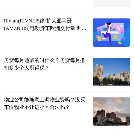
互联网
2023-07-04
Rivian(RIVN.US)将扩大亚马逊
(AMZN.US)电动货车欧洲交付量|世界
播资讯
亚汇网
2023-07-04
房贷每月递减的叫什么？房贷每月抵
扣多少个人所得税？
民企网
2023-07-04
物业公司能随意上调物业费吗？没买
车位物业不让进小区合法吗？
民企网
2023-07-04