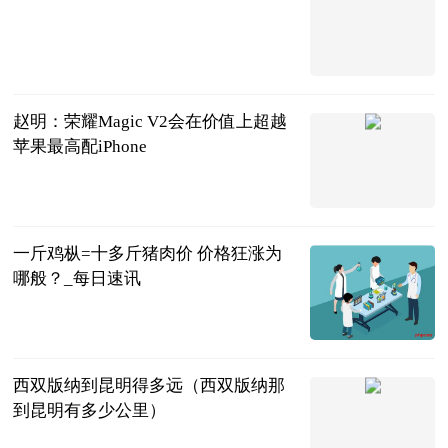
法问网
2023-07-04
赵明：荣耀Magic V2会在价值上超越
苹果最高配iPhone
CNMO手机中
国
2023-07-04
一斤鸡枞=十多斤猪肉价 价格狂涨为
哪般？_每日速讯
红星新闻网
2023-07-04
西双版纳到昆明得多远（西双版纳那
到昆明有多少公里）