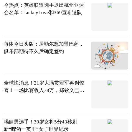
今热点：英雄联盟选手退出杭州亚运
会名单：JackeyLove和369宣布退队
ITBEAR科技
资讯
2023-07-04
每体今日头版：居勒尔想加盟巴萨，
俱乐部期待不久后确定签约
直播吧
2023-07-04
全球快消息！21岁大满贯冠军再创惊
喜！一场比赛收入78万，郑钦文已经
被取代
体育知道分子
2023-07-04
喝倒男选手！30岁女将5分43秒刷
新“啤酒一英里”女子世界纪录