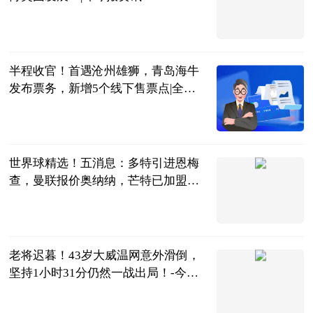
证券日报
2023-07-04
半程收官！首遇沧州雄狮，青岛海牛
发布票务，新增5个线下售票点|全球
今头条
实事球是
2023-07-04
世界球精选！五消息：多特引进恩梅
查，曼联报价奥纳纳，芒特已加盟曼
联，热刺引进范德文
噬球如命
2023-07-04
老将迟暮！43岁大威温网意外滑倒，
坚持1小时31分仍然一战出局！-今日
热搜
黑桃杰克说体