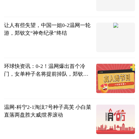
足坛欧美汇
2023-07-04
让人有些失望，中国一姐0-2温网一轮
游，郑钦文“神奇纪录”终结
草根体育
2023-07-04
环球快资讯：0-2！温网爆出首个冷
门，女单种子名将提前掉队，郑钦文
迎来利好
拳击时空
2023-07-04
温网-科宁2-1淘汰7号种子高芙 小白菜
直落两盘胜大威|世界滚动
搜狐体育
2023-07-04