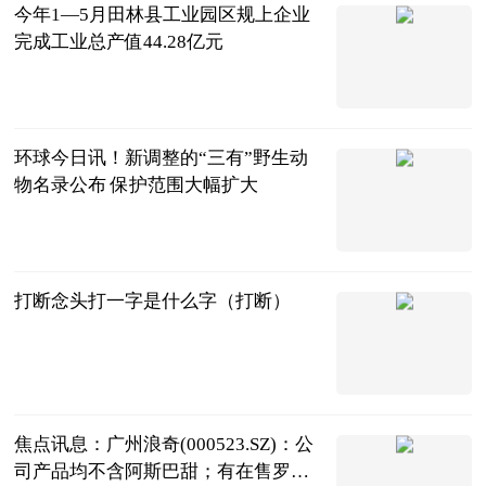
今年1—5月田林县工业园区规上企业
完成工业总产值44.28亿元
广西新闻网-
广西日报
2023-07-04
环球今日讯！新调整的“三有”野生动
物名录公布 保护范围大幅扩大
人民网
2023-07-04
打断念头打一字是什么字（打断）
互联网
2023-07-04
焦点讯息：广州浪奇(000523.SZ)：公
司产品均不含阿斯巴甜；有在售罗汉