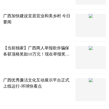
南国今报APP
2023-07-04
广西加快建设宜居宜业和美乡村 今日
要闻
广西日报-广
西云客户端
2023-07-04
【当前独家】广西两人举报欺诈骗保
各获顶格奖励10万元！现在举报奖励
上限提高到20万元
南国早报客户
端
2023-07-04
广西优秀廉洁文化互动展示平台正式
上线运行-环球快看点
广西新闻网-
广西日报
2023-07-04