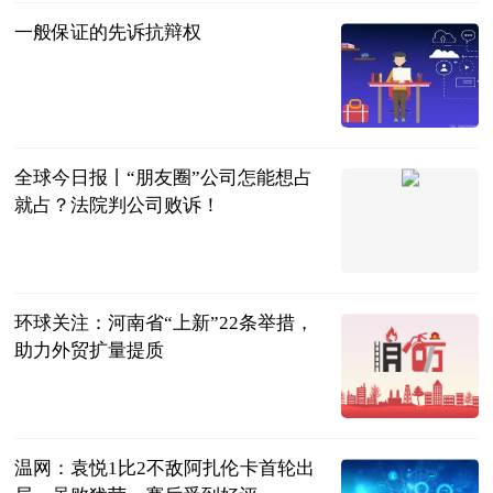
一般保证的先诉抗辩权
法问网
2023-07-04
全球今日报丨“朋友圈”公司怎能想占
就占？法院判公司败诉！
互联网
2023-07-04
环球关注：河南省“上新”22条举措，
助力外贸扩量提质
郑州日报
2023-07-04
温网：袁悦1比2不敌阿扎伦卡首轮出