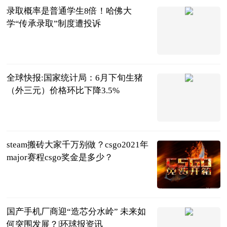
录取概率是普通学生8倍！哈佛大
学“传承录取”制度遭投诉
中国新闻网
2023-07-04
全球快报:国家统计局：6月下旬生猪
（外三元）价格环比下降3.5%
可来股吧
2023-07-04
steam搬砖大家千万别做？csgo2021年
major赛程csgo奖金是多少？
页游网
2023-07-04
国产手机厂商迎“造芯分水岭” 未来如
何突围发展？|环球报资讯