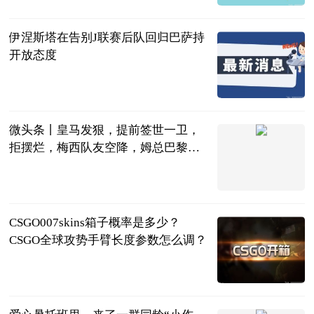
2023-07-04
伊涅斯塔在告别J联赛后队回归巴萨持
开放态度
乌托邦侃球
2023-07-04
微头条丨皇马发狠，提前签世一卫，
拒摆烂，梅西队友空降，姆总巴黎食
苦果
体坛观察事
2023-07-04
CSGO007skins箱子概率是多少？
CSGO全球攻势手臂长度参数怎么调？
页游网
2023-07-04