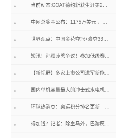
当前动态:GOAT德约斩获生涯第23座大满贯&3圈大满贯第一人
中网总奖金公布：1175万美元 ，同级别赛事奖金第一，其中WTA赛事803.97万美元 世界今热点
世界观点：中国金花夺冠+豪夺335万，德约科维奇收获1768万巨奖，23冠超纳达尔
短讯！孙颖莎惹争议！参加低级赛事，球迷质疑国乒吃相难看，帮忙抢积分
【新视野】多家上市公司进军新能源产业 跨界“奔赴”合理性引监管层关注
国内单机容量最大的冲击式水电机组完成国产化改造 成功并网发电 环球即时看
环球热消息：奥运积分排名更新！梁王暂居男双榜首，何冰娇高居女单第3
得加钱？记者：除皇马外，巴黎愿今夏将姆巴佩出售给任何球队