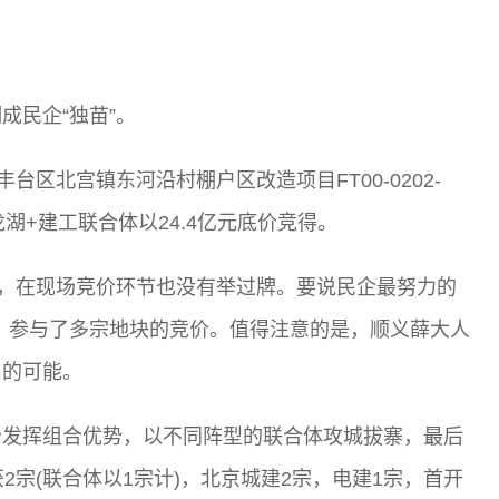
成民企“独苗”。
台区北宫镇东河沿村棚户区改造项目FT00-0202-
湖+建工联合体以24.4亿元底价竞得。
”，在现场竞价环节也没有举过牌。要说民企最努力的
，参与了多宗地块的竞价。值得注意的是，顺义薛大人
出的可能。
分发挥组合优势，以不同阵型的联合体攻城拔寨，最后
2宗(联合体以1宗计)，北京城建2宗，电建1宗，首开