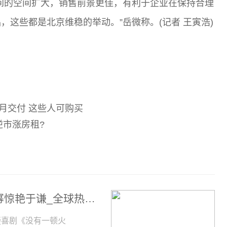
间的空间扩大，销售前景更佳，有利于企业在保持合理
这些都是北京维稳的举动。”岳微称。(记者 王寅浩)
瓦窑
朝阳太阳宫
5月交付 这些人可购买
逆市涨房租?
《没有一顿火锅解决不了的事》预告 杨幂惊艳于谦_全球热点评
疑喜剧《没有一顿火