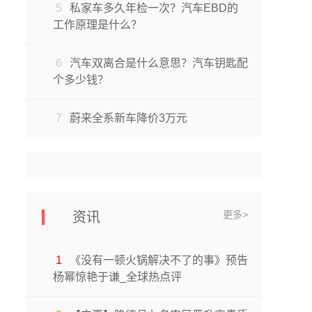
5
私家车多久年检一次？汽车EBD的
工作原理是什么？
6
汽车双离合是什么意思？汽车钥匙配
个多少钱？
7
蔚来全系新车降价3万元
更多>
资讯
1
《没有一顿火锅解决不了的事》预告
杨幂惊艳于谦_全球热点评