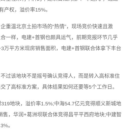
持有产权，溢价率15%。
企重温北京土拍市场的“热情”，现场竞价快速且激
合一样，电建+首钢也颇具运气，前期竞报环节几乎
元+3万平方米现房销售面积，电建+首钢联合体拿下丰台
，不过该地块不是摇号确认竞得人，而是转入高标准住
交了高标准方案，具体结果如何还要等5个工作日。
19地块，溢价率1.5%;中海54.7亿元竞得顺义新城地
方米现房销售，华润+葛洲坝联合体竞得昌平平西府地块;中建智
.3%。