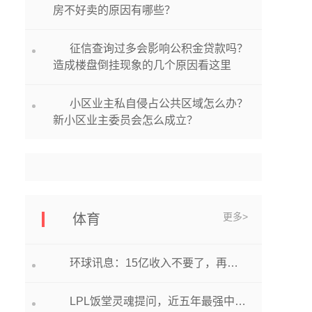
房不好卖的原因有哪些？
征信查询过多会影响公积金贷款吗？
造成楼盘倒挂现象的几个原因看这里
小区业主私自侵占公共区域怎么办？
新小区业主委员会怎么成立？
更多>
体育
环球讯息：15亿收入不要了，再见巴黎！3大线索指向加盟曼联，英超争冠变天
LPL饭堂灵魂提问，近五年最强中单，Faker难进前十，JDG有望绝杀_焦点热文