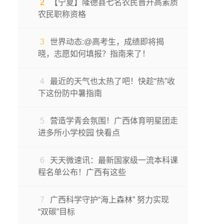
2
【宁夏】隆德县七名农民晋升高素质
农民职称资格
3
世界动态:@高考生，成绩即将揭
晓，志愿如何填报？指南来了！
4
最近的天气也太热了吧！快趁“热”收
下这份防中暑指南
5
营造学青会氛围！广西体育明星团走
进多所小学校园 快看点
6
天天微速讯：最新国家级一流本科课
程名单公布！广西有这些
7
广西科学守护“海上森林” 努力实现
“双碳”目标