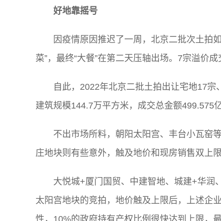
好地靠摇号
因疫情原因推迟了一周，北京二批次土拍如
菜”，最终“大餐”在第二天压轴出场。7宗溢价成交
自此，2022年北京二批土拍出让宅地17
建筑规模144.7万平方米，成交总金额499.57
不出市场所料，朝阳太阳宫、丰台小瓦窑
庄地块则有些意外，触及地价和现房销售双上
大悦城+厦门国贸、中建智地、城建+华润
太阳宫地块的竞拍，地价触及上限后，上述企
性，10%的政府持有产权比例很快达到上限，最