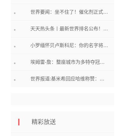
世界要闻：坐不住了！催化剂正式发挥作用，姆巴佩被迫决定，皇马或成大赢家
天天热头条丨最新世界排名公布！国乒蝉联5项第一，樊振东、孙颖莎面临挑战
小罗缅怀贝卢斯科尼：你的名字将永远镌刻在AC米兰|世界实时
埃姆雷-詹：整座城市为多特夺冠做好准备，不知如何消化这种辜负
世界报道:基米希回应哈维称赞：我和拜仁还有两年合同，我们有很伟大的计划
精彩放送