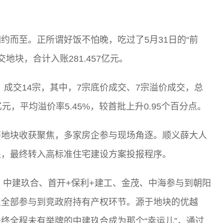
约而至。正所谓好饭不怕晚，吃过了5月31日的“前
地块，合计入账281.457亿元。
宗、成交14宗，其中，7宗底价成交、7宗溢价成交，总
5亿元，平均溢价率5.45%，较首批上升0.95个百分点。
等地块收获聚焦，多家房企参与现场角逐。顺义薛大人
限，最终转入高标准住宅建设方案投报程序。
、中建玖合、首开+保利+建工、金茂、中海参与到朝阳
业全部参与到竞政府持有产权环节。源于地块的优越
终全程未有举牌的中建玖合成为那个“幸运儿”，通过