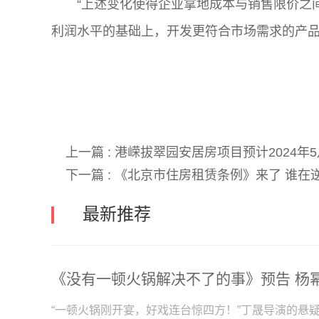
“上述变化使得企业拿地成本与销售限价之
利润水平的基础上，开发更符合市场需求的产品，
关键词:
北京二批次土拍
国企央企
丰台小
上一篇 :
港嵘拔翠园安居房项目预计2024年
下一篇 :
《北京市住房租赁条例》来了 谁在
最新推荐
“一顿火锅刚开宴，好戏连台惊四方！”丁晟导演的悬