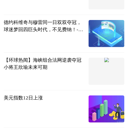
直播吧
2023-06-13
德约科维奇与穆雷同一日双双夺冠，
球迷梦回四巨头时代，不见费纳！-全
球最资讯
体育百说
2023-06-13
【环球热闻】海峡组合法网逆袭夺冠
小将王欣瑜未来可期
中国青年网
2023-06-13
美元指数12日上涨
新华网
2023-06-13