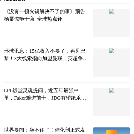
《没有一顿火锅解决不了的事》预告
杨幂惊艳于谦_全球热点评
1905电影网
2023-06-13
环球讯息：15亿收入不要了，再见巴
黎！3大线索指向加盟曼联，英超争冠
变天
侃球部落
2023-06-13
LPL饭堂灵魂提问，近五年最强中
单，Faker难进前十，JDG有望绝杀_
焦点热文
天下游戏汇
2023-06-13
世界要闻：坐不住了！催化剂正式发