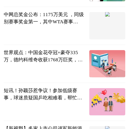
2023-06-13
中网总奖金公布：1175万美元 ，同级
别赛事奖金第一，其中WTA赛事
803.97万美元 世界今热点
天羽看球
2023-06-13
世界观点：中国金花夺冠+豪夺335
万，德约科维奇收获1768万巨奖，23
冠超纳达尔
全能体育柳号
2023-06-13
短讯！孙颖莎惹争议！参加低级赛
事，球迷质疑国乒吃相难看，帮忙抢
积分
小李子爱体育
2023-06-13
【新视野】多家上市公司进军新能源