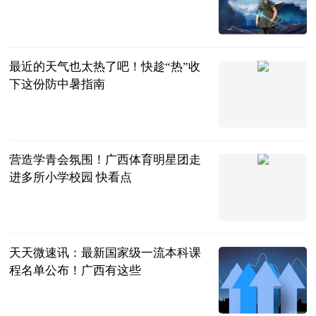
人民日报微博
2023-06-13
最近的天气也太热了吧！快趁“热”收
下这份防中暑指南
广西疾控微信
公众号
2023-06-13
营造学青会氛围！广西体育明星团走
进多所小学校园 快看点
南宁晚报·南
宁宝客户端
2023-06-13
天天微速讯：最新国家级一流本科课
程名单公布！广西有这些
广西头条
NEWS微信公
2023-06-13