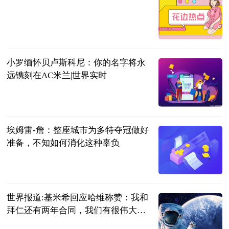
观察网
2023-06-13
小罗缅怀贝卢斯科尼：你的名字将永
远镌刻在AC米兰|世界实时
直播吧
2023-06-13
埃姆雷-詹：整座城市为多特夺冠做好
准备，不知如何消化这种辜负
直播吧
2023-06-13
世界报道:基米希回应哈维称赞：我和
拜仁还有两年合同，我们有很伟大的
计划