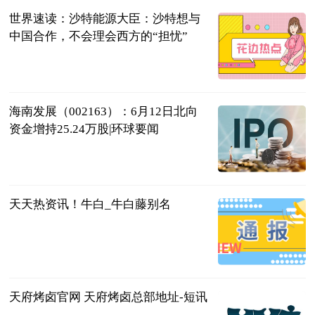
世界速读：沙特能源大臣：沙特想与
中国合作，不会理会西方的“担忧”
海口网
2023-06-13
海南发展（002163）：6月12日北向
资金增持25.24万股|环球要闻
证券之星
2023-06-13
天天热资讯！牛白_牛白藤别名
科学教育网
2023-06-13
天府烤卤官网 天府烤卤总部地址-短讯