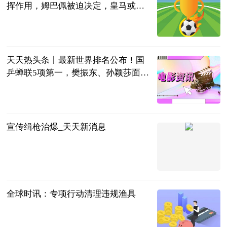
挥作用，姆巴佩被迫决定，皇马或成
大赢家
侧身凌空斩
2023-06-13
天天热头条丨最新世界排名公布！国
乒蝉联5项第一，樊振东、孙颖莎面临
挑战
全言
2023-06-13
宣传缉枪治爆_天天新消息
辽宁法治报
2023-06-13
全球时讯：专项行动清理违规渔具
辽宁法治报
2023-06-13