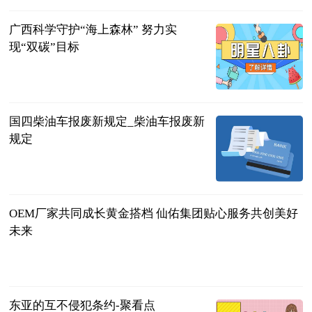
众号综合
广西科学守护“海上森林” 努力实
现“双碳”目标
广西新闻网-
南国早报
2023-06-13
国四柴油车报废新规定_柴油车报废新
规定
互联网
2023-06-13
OEM厂家共同成长黄金搭档 仙佑集团贴心服务共创美好
未来
南早网
2023-06-13
东亚的互不侵犯条约-聚看点