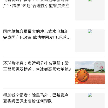
产业 跨界“奔赴”合理性引监管层关注
经济参考报
2023-06-13
国内单机容量最大的冲击式水电机组
完成国产化改造 成功并网发电 环球即
时看
中国产业经济
信息网
2023-06-13
环球热消息：奥运积分排名更新！梁
王暂居男双榜首，何冰娇高居女单第3
土土女排
2023-06-13
得加钱？记者：除皇马外，巴黎愿今
夏将姆巴佩出售给任何球队