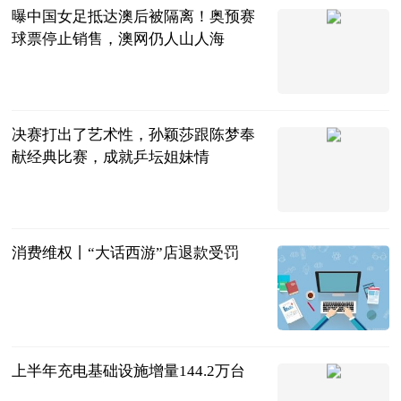
曝中国女足抵达澳后被隔离！奥预赛
球票停止销售，澳网仍人山人海
梨白下浅酌
2023-07-11
决赛打出了艺术性，孙颖莎跟陈梦奉
献经典比赛，成就乒坛姐妹情
二郎神侃球
2023-07-11
消费维权丨“大话西游”店退款受罚
湖南日报
2023-07-11
上半年充电基础设施增量144.2万台