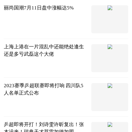
丽尚国潮7月11日盘中涨幅达5%
东方财富
Choice数据
2023-07-11
上海上港在一片混乱中还能绝处逢生
还是多亏武磊这个大佬
80后体育大蜀
黍
2023-07-11
2023赛季乒超联赛即将打响 四川队5
人名单正式公布
爱看头条
2023-07-11
乒超即将开打！刘诗雯许昕复出！张
本没来！瑞典天才莫雷加德加盟