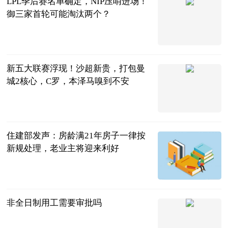
LPL季后赛名单确定，NIP压哨进场！
御三家首轮可能淘汰两个？
叶子猪游戏网
2023-07-11
新五大联赛浮现！沙超新贵，打包曼
城2核心，C罗，本泽马嗅到不安
阿希啥都聊
2023-07-11
住建部发声：房龄满21年房子一律按
新规处理，老业主将迎来利好
科学知识点秀
2023-07-11
非全日制用工需要审批吗
法问网