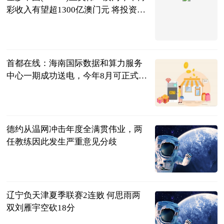
彩收入有望超1300亿澳门元 将投资
278亿澳门元在非博彩项目
智通财经
2023-07-11
首都在线：海南国际数据和算力服务
中心一期成功送电，今年8月可正式投
入运营
同花顺财经
2023-07-11
德约从温网冲击年度全满贯伟业，两
任教练因此发生严重意见分歧
网球之家
2023-07-11
辽宁负天津夏季联赛2连败 何思雨两
双刘雁宇空砍18分