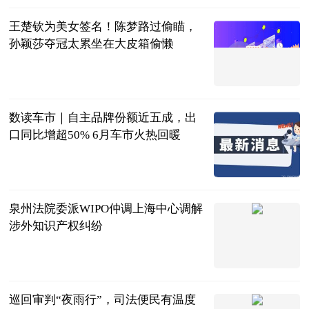
王楚钦为美女签名！陈梦路过偷瞄，
孙颖莎夺冠太累坐在大皮箱偷懒
肖健
2023-07-11
数读车市｜自主品牌份额近五成，出
口同比增超50% 6月车市火热回暖
北京商报
2023-07-11
泉州法院委派WIPO仲调上海中心调解
涉外知识产权纠纷
互联网
2023-07-11
巡回审判“夜雨行”，司法便民有温度