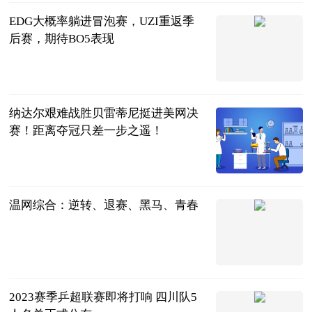
EDG大概率躺进冒泡赛，UZI重返季
后赛，期待BO5表现
电竞趣谈
2023-07-11
纳达尔艰难战胜贝雷蒂尼挺进美网决
赛！距离夺冠只差一步之遥！
暖梦旧歌
2023-07-11
温网综合：逆转、退赛、黑马、青春
光明网
2023-07-11
2023赛季乒超联赛即将打响 四川队5