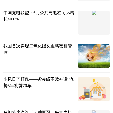
中国充电联盟：6月公共充电桩同比增
长40.6%
界面新闻
2023-07-11
我国首次实现二氧化碳长距离密相管
输
新华网
2023-07-11
东风日产轩逸——紧凑级不败神话 |汽
势5年礼赞70车
手机网易网
2023-07-11
马加特这次终于谈冲亚冠，平富力接