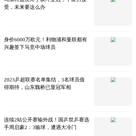
受，未来要这么办
兀自醉叹芳华
2023-07-11
身价6000万欧元！利物浦和曼联都有
兴趣签下马竞中场球员
足球文化FF
2023-07-11
2023乒超联赛名单集结，3名球员值
得期待，山东魏桥已显冠军相
老乐说球
2023-07-11
连续2站公开赛输外战！国乒世乒赛选
手周启豪2：3输球，遭遇大冷门