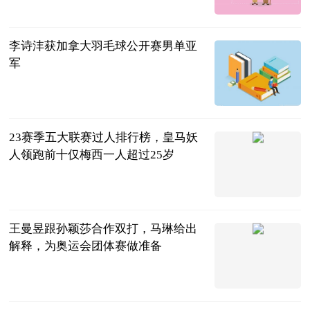
云财经
2023-07-11
李诗沣获加拿大羽毛球公开赛男单亚
军
开屏新闻
2023-07-11
23赛季五大联赛过人排行榜，皇马妖
人领跑前十仅梅西一人超过25岁
兵哥篮球说
2023-07-11
王曼昱跟孙颖莎合作双打，马琳给出
解释，为奥运会团体赛做准备
肖健
2023-07-11