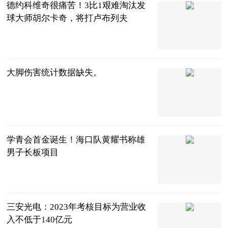
德约科维奇很痛苦！3比1艰难淘汰发
球大师胡尔卡奇，将打卢布列夫
搏击江湖
2023-07-11
大脚伤害统计数据缺失。
科技网
2023-07-11
学青会首金诞生！海口队黄耀书称雄
男子长板项目
广西日报-广
西云客户端
2023-07-11
三安光电：2023年考核目标为营业收
入不低于140亿元