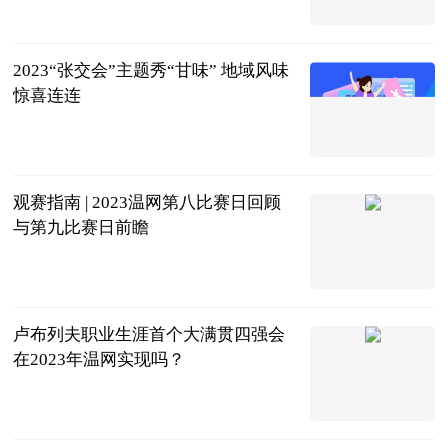
南宁云—南宁
晚报
2023-07-11
2023“张交会”主题秀“甘味” 地域风味
惊喜连连
中国甘肃网
2023-07-11
观赛指南 | 2023温网第八比赛日回顾
与第九比赛日前瞻
体育247
2023-07-11
卢布列夫职业生涯首个大满贯四强会
在2023年温网实现吗？
网球之家
2023-07-11