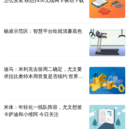
怎么安装 联想y450无线网卡驱动下载
2023-06-20
杨凌示范区：智慧平台绘就清廉底色
杨凌示范区
2023-06-20
迪马：米利克去留周二确定，尤文要
求拉比奥特本周答复是否续约 世界速
看
直播吧
2023-06-20
米体：年轻化一线队阵容，尤文想签
卡萨迪和小维阿 今日关注
直播吧