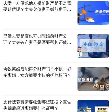
夫妻一方侵犯他方婚前财产是不是需
要赔偿呢？丈夫欠债妻子婚前房子有
没有责任偿还？
民企网
2023-06-20
已婚夫妻是否也可办理婚前财产公
证？丈夫破产妻子是否要帮其还债
务？
民企网
2023-06-20
协议离婚后能再分财产吗？小孩一岁
多离婚，女方能要小孩的抚养权吗？
民企网
2023-06-20
支付抚养费需要收集哪些证据？宣告
失踪后起诉离婚要什么证明？