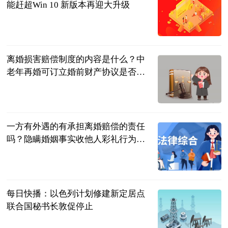
能赶超Win 10 新版本再迎大升级
中关村在线
2023-06-20
离婚损害赔偿制度的内容是什么？中
老年再婚可订立婚前财产协议是否有
效？
民企网
2023-06-20
一方有外遇的有承担离婚赔偿的责任
吗？隐瞒婚姻事实收他人彩礼行为能
否构成诈骗？
民企网
2023-06-20
每日快播：以色列计划修建新定居点
联合国秘书长敦促停止