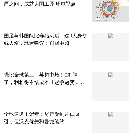
厘之间，成就大国工匠 环球视点
中工网
2023-06-20
国足与韩国队比赛结束后，这3人身价
或大涨，球迷建议：别踢中超
糊说扒球
2023-06-20
强挖金球第三＋英超中场！C罗神
了，利雅得不惜成本亚冠争冠变天 今
日观点
阿希啥都聊
2023-06-20
全球速递！记者：尽管受到拜仁吸
引，但沃克优先和曼城续约