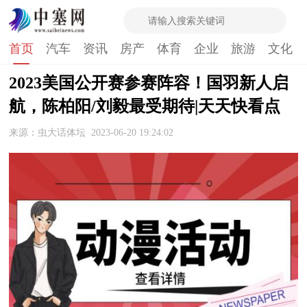
首页
汽车
资讯
房产
体育
企业
旅游
文化
2023美国公开赛参赛阵容！国羽新人启
航，陈柏阳/刘毅最受期待|天天快看点
来源：虫大话体坛
2023-06-20 19:24:02