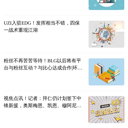
彬少侃球
2023-06-20
UZI入驻EDG！发挥相当不错，四保
一战术重现江湖
响当当游戏
2023-06-20
粉丝不再苦苦等待！BLG以后将有平
台与粉丝互动？与比心达成合作|环球
新要闻
游戏哔哔哔
2023-06-20
视焦点讯！记者：拜仁仍计划签下中
锋新援，奥斯梅恩、凯恩、穆阿尼是
目标
直播吧
2023-06-20