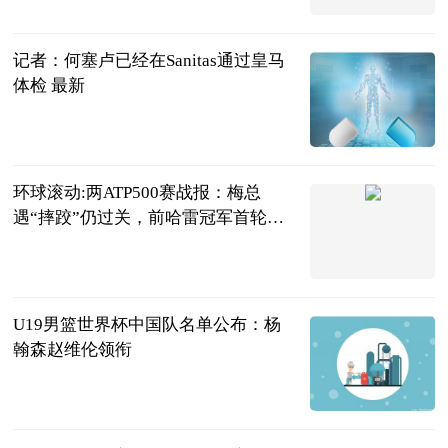
2023-06-20
记者：何塞卢已经在Sanitas通过皇马
体检 最新
直播吧
2023-06-20
环球滚动:两ATP500赛战报：梅总
遇“摔跤”仍过关，前哈雷冠军首轮
游！
网球之家
2023-06-20
U19男篮世界杯中国队名单公布：杨
翰森赵维伦领衔
中国篮镜头
2023-06-20