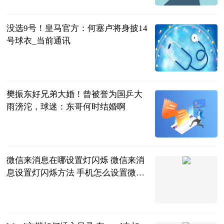
2023-06-20
没选9号！皇马官方：何塞卢将身披14
号球衣_当前通讯
直播吧
2023-06-20
樊振东好兄弟大婚！曾被誉为国乒大
雨滂沱，球迷：东哥何时结婚啊
海宝体育
2023-06-20
微信来消息在哪设置灯闪烁 微信来消
息设置灯闪烁方法 手机怎么设置微信
来信息后灯闪|环球播资讯
2023-06-20