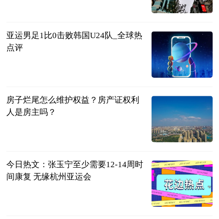
民企网
2023-06-20
亚运男足1比0击败韩国U24队_全球热
点评
羊城派
2023-06-20
房子烂尾怎么维护权益？房产证权利
人是房主吗？
民企网
2023-06-20
今日热文：张玉宁至少需要12-14周时
间康复 无缘杭州亚运会
射门中国
2023-06-20