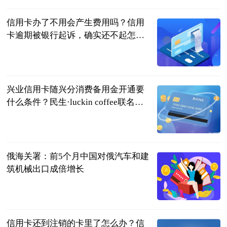
信用卡办了不用会产生费用吗？信用
卡逾期被银行起诉，确实还不起怎么
办？
民企网
2023-06-20
兴业信用卡随兴分消费备用金开通要
什么条件？民生·luckin coffee联名信
用卡额度多少？
民企网
2023-06-20
俄海关署：前5个月中国对俄汽车和建
筑机械出口成倍增长
界面新闻
2023-06-20
信用卡还到注销的卡里了怎么办？信