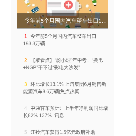
今年前5个月国内汽车整车出口193.3万辆
1
今年前5个月国内汽车整车出口
193.3万辆
2
【聚看点】“蔚小理”年中考：“换电
+NGP”干不过“彩电大沙发”
3
环比增长13.1% 上汽集团6月销售新
能源汽车8.6万辆|焦点热闻
4
中通客车预计：上半年净利润同比增
长82%-137%_讯息
5
江铃汽车获得1.5亿元政府补助