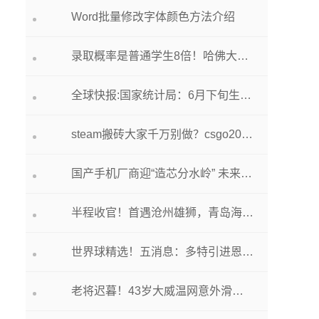
Word批量修改字体颜色方法介绍
录取概率是普通学生8倍！哈佛大学“传承录取”制度遭投诉
全球快报:国家统计局：6月下旬生猪（外三元）价格环比下降3.5%
steam搬砖大家千万别做？csgo2021年major赛程csgo奖金是多少？
国产手机厂商迎“造芯分水岭” 未来如何突围发展？|环球报资讯
半程收官！首遇沧州雄狮，青岛海牛发布票务，新增5个线下售票点|全球今头条
世界球精选！五消息：多特引进恩梅查，曼联报价奥纳纳，芒特已加盟曼联，热刺引进范德文
老将迟暮！43岁大威温网意外滑倒，坚持1小时31分仍然一战出局！-今日热搜