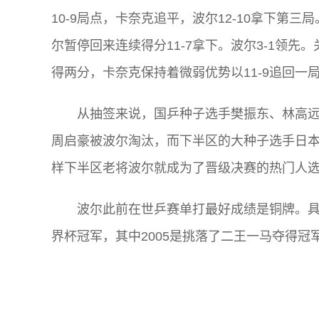
10-9局点，卡奈克追平，波尔12-10拿下第三
尔暂停回来连续得分11-7拿下。波尔3-1领先。
得两分，卡奈克保持着微弱优势以11-9追回一局
从抽签来说，国乒种子选手樊振东、林高
周启豪被波尔淘汰，而下半区的大种子选手日
样下半区老将波尔就成为了晋级决赛的热门人
波尔此前在世乒赛单打最好成绩是铜牌。具体
界杯冠军，其中2005是挑落了二王一马夺得冠
关键词: