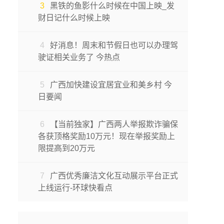
3
黑铁的鱼影什么时候在中国上映_发
财日记什么时候上映
4
好消息！周末和节假日也可以办理驾
驶证相关业务了 今热点
5
广西加快建设宜居宜业和美乡村 今
日要闻
6
【当前独家】广西两人举报欺诈骗保
各获顶格奖励10万元！现在举报奖励上
限提高到20万元
7
广西优秀廉洁文化互动展示平台正式
上线运行-环球快看点