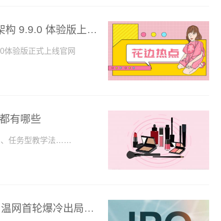
每日热点：腾讯 QQ Windows 全新 NT 架构 9.9.0 体验版上架官网
 9 0体验版正式上线官网
法都有哪些
法、任务型教学法……
退步肉眼可见，郑钦文不敌西尼亚科娃，温网首轮爆冷出局_全球热点评