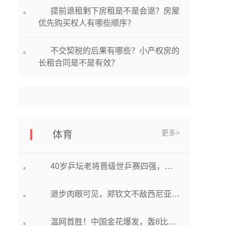
提前退租剩下房租是不是会退？房屋
优先购买权人有哪些顺序？
不交契税的后果有哪些？小产权房的
长租合同是不是有效？
更多>
体育
40岁乒坛老将晋级世乒赛四强，曾挑落二王一马夺得世界冠军|环球即时看
退步肉眼可见，郑钦文不敌西尼亚科娃，温网首轮爆冷出局_全球热点评
温网首胜！中国金花爆发，轰8比0+65分钟横扫，无缘大满贯连冠