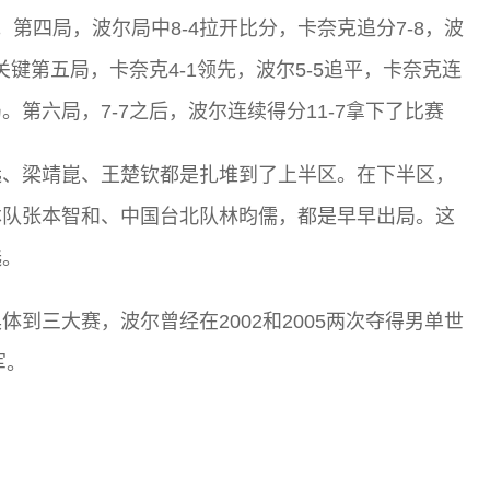
局。第四局，波尔局中8-4拉开比分，卡奈克追分7-8，波
关键第五局，卡奈克4-1领先，波尔5-5追平，卡奈克连
。第六局，7-7之后，波尔连续得分11-7拿下了比赛
远、梁靖崑、王楚钦都是扎堆到了上半区。在下半区，
本队张本智和、中国台北队林昀儒，都是早早出局。这
选。
到三大赛，波尔曾经在2002和2005两次夺得男单世
军。