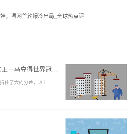
娃，温网首轮爆冷出局_全球热点评
40岁乒坛老将晋级世乒赛四强，曾挑落二王一马夺得世界冠军|环球即时看
保持住了大的分差，以1