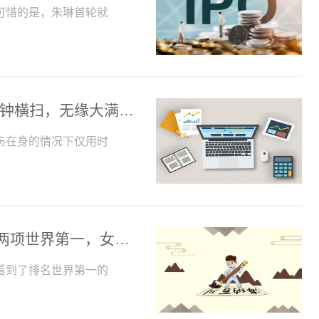
可惜的是，朱琳首轮就
温网首胜！中国金花爆发，轰8比0+65分钟横扫，无缘大满贯连冠
伤在身的情况下仅用时
樊振东输球第2天，国际乒联官宣，丢掉两项世界第一，女乒问题大_快看点
看到了排名世界第一的