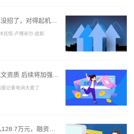
新资讯：国乒又遭一轮游！樊振东恩师也没招了，对得起机票和团队付出吗？
兆恒 卢博米尔-皮斯
大麦回应被罚：已督促相关主办方补齐批文资质 后续将加强项目审核力度-新消息
商报记者电询大麦了
环球新消息丨矩阵股份：7月3日融资买入128.7万元，融资融券余额2988.26万元