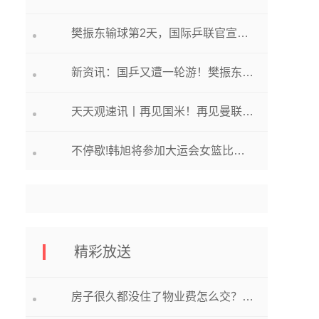
樊振东输球第2天，国际乒联官宣，丢掉两项世界第一，女乒问题大_快看点
新资讯：国乒又遭一轮游！樊振东恩师也没招了，对得起机票和团队付出吗？
天天观速讯丨再见国米！再见曼联！奥纳纳收6000万报价，投奔B罗，携C罗冲亚冠
不停歇!韩旭将参加大运会女篮比赛 与大宝贝刘禹彤组双塔
精彩放送
房子很久都没住了物业费怎么交？2023年房贷月供下降的原因有哪些？