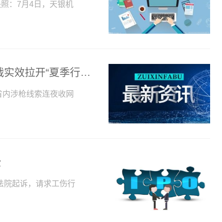
快照：7月4日，天银机
打击整治行动跟着民意走 湖北公安以实战实效拉开“夏季行动”大幕
省内涉枪线索连夜收网
些
法院起诉，请求工伤行