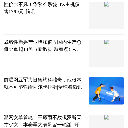
性价比不凡！华擎准系统ITX主机仅
售1399元-简讯
中关村在线
2023-07-06
战略性新兴产业增加值占国内生产总
值比重超13％（新数据 新看点）-世
界视讯
金台资讯
2023-07-06
前温网亚军力挺德约科维奇，他根本
就不可能输给阿尔卡拉斯|全球看热讯
芷芷聊生活
2023-07-06
温网女单首轮：王曦雨不敌俄罗斯天
才少女，本赛季大满贯皆一轮游_环球