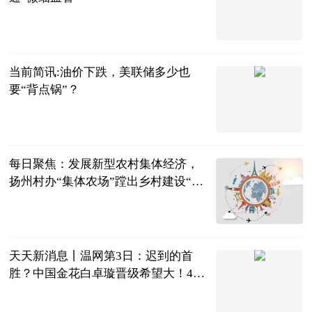
新华网
2023-07-05
当前简讯:油价下跌，美联储多少也
要“背点锅”？
市场资讯
2023-07-05
每日聚焦：发展新型农村集体经济，
扬州村办“集体农场”蹚出乡村建设“新
路子”
交汇点新闻客
户端
2023-07-05
天天新消息丨温网第3日：迟到的首
胜？中国金花白卓璇晋级希望大！4人
今日出战
乒羽排足篮