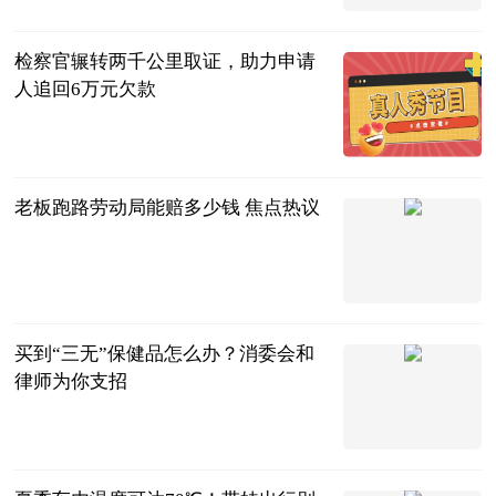
2023-07-05
检察官辗转两千公里取证，助力申请
人追回6万元欠款
互联网
2023-07-05
老板跑路劳动局能赔多少钱 焦点热议
问法网
2023-07-05
买到“三无”保健品怎么办？消委会和
律师为你支招
广西新闻网-
南国今报
2023-07-05