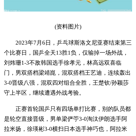
(资料图片)
2023年7月6日，乒乓球斯洛文尼亚赛结束第三
个比赛日，国乒全天13胜1负，仅输掉一场外战，
刘炜珊1-3不敌韩国选手徐孝元，林高远双喜临
门，男双搭档梁靖崑，混双搭档王艺迪，连续轰出
3-0晋级八强，混双四对组合全胜，王楚钦/孙颖莎
守上半区，继续遭遇外战考验。
正赛首轮国乒只有四场单打比赛，别的队员都
是轮空直接晋级，男单梁俨苧3-0淘汰伊朗选手阿
拉米扬，徐瑛彬3-0横扫日本选手神巧也，阿拉米