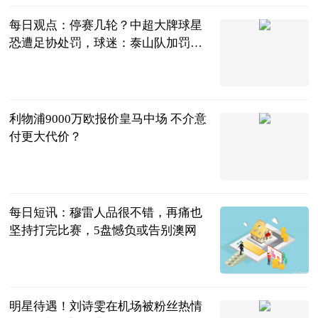
每日观点：停赛几轮？中超大牌球星
恐遭足协处罚，球迷：泰山队加罚他1
美元
念心数码科技
2023-07-05
利物浦9000万欧报价皇马中场 不介意
付更大代价？
足坛欧美汇
2023-07-05
每日短讯：穆雷人品很不错，再痛也
坚持打完比赛，5盘憾负或告别澳网
焱各讲历史
2023-07-05
明星待遇！刘诗雯在机场被粉丝热情