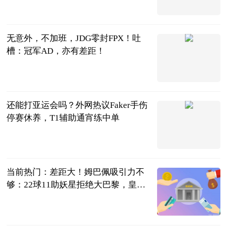
游戏提莫酱
2023-07-05
无意外，不加班，JDG零封FPX！吐
槽：冠军AD，亦有差距！
囧王者
2023-07-05
还能打亚运会吗？外网热议Faker手伤
停赛休养，T1辅助通宵练中单
游有王木木
2023-07-05
当前热门：差距大！姆巴佩吸引力不
够：22球11助妖星拒绝大巴黎，皇马
感兴趣
叁炮体育世界
2023-07-05