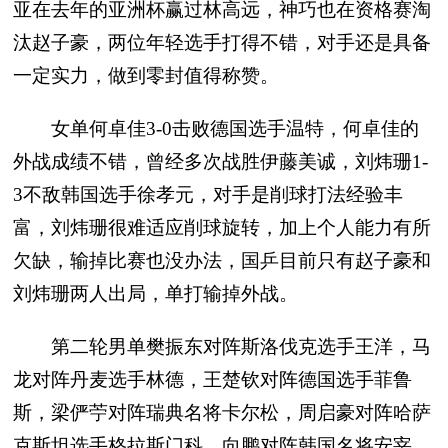
亚在去年的亚洲杯赢过林高远，神巧也在资格赛淘
汰赵子豪，两位年轻选手打得不错，对手还是具备
一定实力，做到零封值得称赞。
女单何卓佳3-0击败德国选手温特，何卓佳的
外战成绩不错，曾经多次战胜伊藤美诚，刘炜珊1-
3不敌韩国选手徐孝元，对手是削球打法经验丰
富，刘炜珊很难适应削球旋转，加上个人能力有所
欠缺，输掉比赛也没办法，国乒目前只有赵子豪和
刘炜珊两人出局，单打输掉外战。
第二轮男单樊振东对阵斯洛伐克选手王洋，马
龙对阵丹麦选手林德，王楚钦对阵德国选手菲鲁
斯，梁俨苧对阵瑞典名将卡尔松，周启豪对阵哈萨
克斯坦选手格拉斯门科，向鹏对阵韩国名将安宰