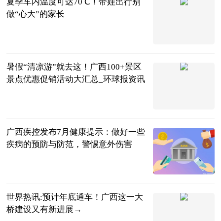
夏季车内温度可达70℃！带娃出行别
做“心大”的家长
央视新闻客户
端
2023-07-05
暑假“清凉游”就去这！广西100+景区
景点优惠促销活动大汇总_环球报资讯
自治区文化和
旅游厅 广西
2023-07-05
新闻网微信公
众号
广西疾控发布7月健康提示：做好一些
疾病的预防与防范，警惕意外伤害
南宁晚报·南
宁宝客户端
2023-07-05
世界热讯:预计年底通车！广西这一大
桥建设又有新进展→