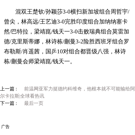
混双王楚钦/孙颖莎3-0横扫新加坡组合周哲宇/
曾尖，林高远/王艺迪3-0完胜印度组合加纳纳塞卡
然/巴特拉，梁靖崑/钱天一3-0击败瑞典组合莫雷加
德/克里斯蒂娜，林诗栋/蒯曼3-2险胜西班牙组合罗
布勒斯/肖遥茜，国乒10对组合都晋级八强，林诗
栋/蒯曼会师梁靖崑/钱天一。
上一篇 :
前温网亚军力挺德约科维奇，他根本就不可能输给阿
尔卡拉斯|全球看热讯
下一篇 :
最后一页
广告