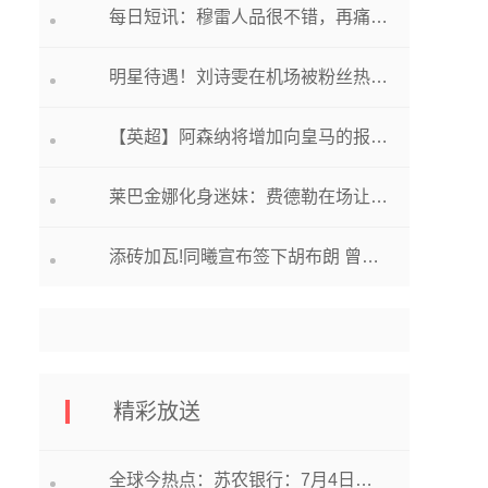
每日短讯：穆雷人品很不错，再痛也坚持打完比赛，5盘憾负或告别澳网
明星待遇！刘诗雯在机场被粉丝热情包围，刘国梁一席话令人深思
【英超】阿森纳将增加向皇马的报价，以期最终达成交易|环球快播
莱巴金娜化身迷妹：费德勒在场让我很紧张，我甚至无法掩饰
添砖加瓦!同曦宣布签下胡布朗 曾随队拿到耐高亚军
精彩放送
全球今热点：苏农银行：7月4日融资买入388.48万元，融资融券余额4.56亿元