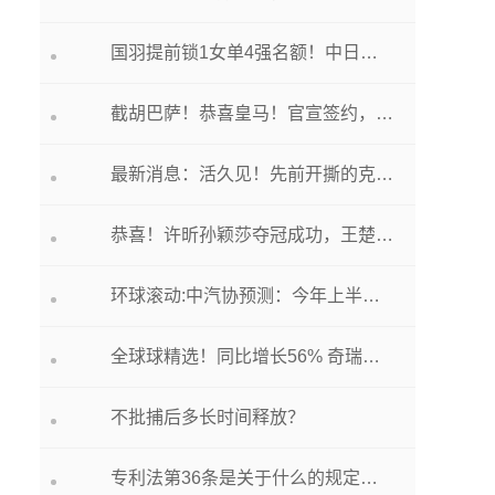
国羽提前锁1女单4强名额！中日对决陈雨菲8连胜NO.14将战何冰娇
截胡巴萨！恭喜皇马！官宣签约，技术华丽多面手，魔笛钦点接班
最新消息：活久见！先前开撕的克耶高斯和蒂姆又好上了
恭喜！许昕孙颖莎夺冠成功，王楚钦王曼昱惨遭逆转、屈居亚军 今日看点
环球滚动:中汽协预测：今年上半年汽车销量为1312.27万辆
全球球精选！同比增长56% 奇瑞集团上半年销量超74 万辆
不批捕后多长时间释放？
专利法第36条是关于什么的规定？ 每日速看