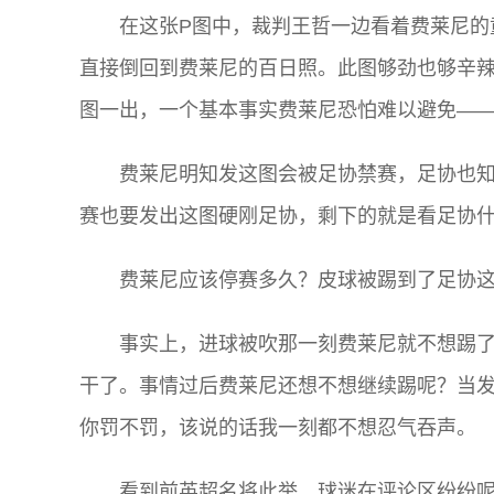
在这张P图中，裁判王哲一边看着费莱尼的
直接倒回到费莱尼的百日照。此图够劲也够辛
图一出，一个基本事实费莱尼恐怕难以避免—
费莱尼明知发这图会被足协禁赛，足协也
赛也要发出这图硬刚足协，剩下的就是看足协
费莱尼应该停赛多久？皮球被踢到了足协
事实上，进球被吹那一刻费莱尼就不想踢
干了。事情过后费莱尼还想不想继续踢呢？当发
你罚不罚，该说的话我一刻都不想忍气吞声。
看到前英超名将此举，球迷在评论区纷纷