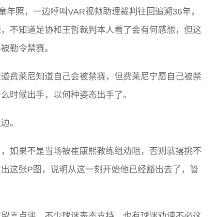
童年照，一边呼叫VAR视频助理裁判往回追溯36年，
辣，不知道足协和王哲裁判本人看了会有何感想，但这
—被勒令禁赛。
知道费莱尼知道自己会被禁赛，但费莱尼宁愿自己被禁
什么时候出手，以何种姿态出手了。
这边。
了，如果不是当场被崔康熙教练组劝阻，否则就撂挑不
出这张P图，说明从这一刻开始他已经豁出去了，管
呢留言点评。不少球迷表态支持，也有球迷劝谏不必这