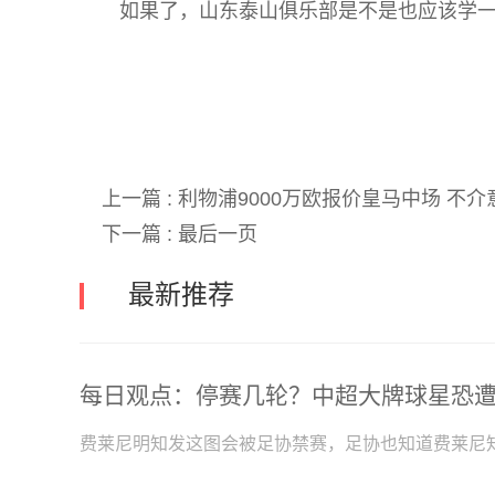
如果了，山东泰山俱乐部是不是也应该学
关键词:
上一篇 :
利物浦9000万欧报价皇马中场 不
下一篇 :
最后一页
最新推荐
费莱尼明知发这图会被足协禁赛，足协也知道费莱尼