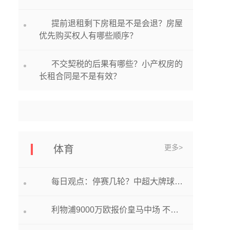
提前退租剩下房租是不是会退？房屋
优先购买权人有哪些顺序？
不交契税的后果有哪些？小产权房的
长租合同是不是有效？
更多>
体育
每日观点：停赛几轮？中超大牌球星恐遭足协处罚，球迷：泰山队加罚他1美元
利物浦9000万欧报价皇马中场 不介意付更大代价？