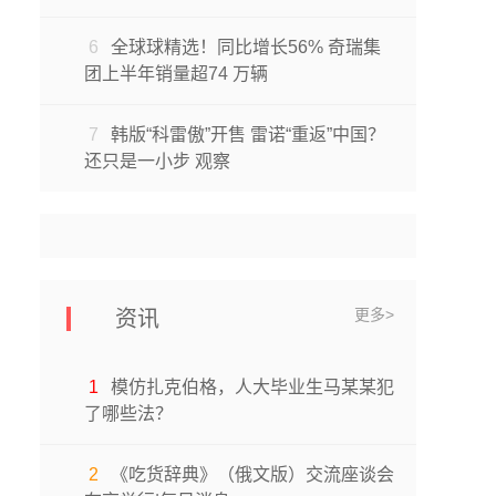
6
全球球精选！同比增长56% 奇瑞集
团上半年销量超74 万辆
7
韩版“科雷傲”开售 雷诺“重返”中国？
还只是一小步 观察
更多>
资讯
1
模仿扎克伯格，人大毕业生马某某犯
了哪些法？
2
《吃货辞典》（俄文版）交流座谈会