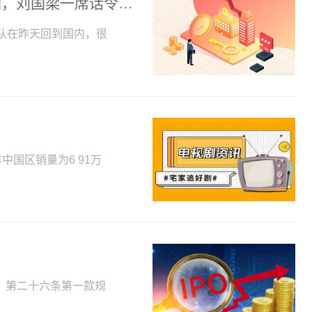
明星待遇！刘诗雯在机场被粉丝热情包围，刘国梁一席话令人深思
队在昨天回到国内，很
中国区销量为6 91万
？
》第二十六条第一款规