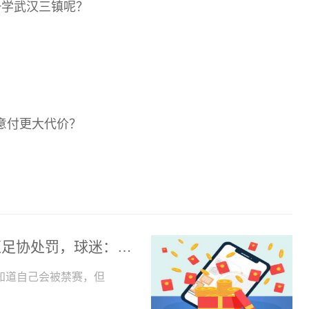
一学武汉三镇呢？
介意付更大代价？
每日观点：停赛几轮？中超大牌球星恐遭足协处罚，球迷：泰山队加罚他1美元
知道自己会被禁赛，但