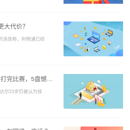
付更大代价？
的消息称，利物浦已经
每日短讯：穆雷人品很不错，再痛也坚持打完比赛，5盘憾负或告别澳网
达尔33岁仍被认为技