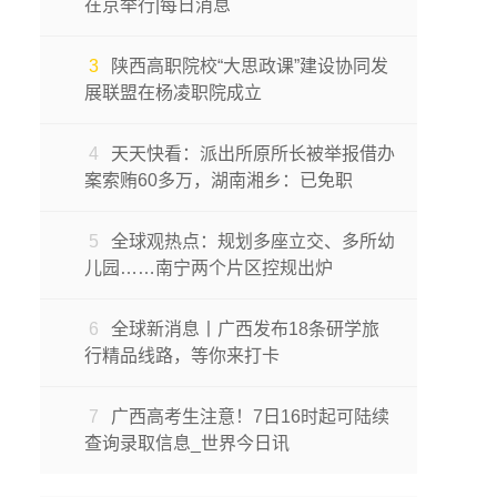
在京举行|每日消息
3
陕西高职院校“大思政课”建设协同发
展联盟在杨凌职院成立
4
天天快看：派出所原所长被举报借办
案索贿60多万，湖南湘乡：已免职
5
全球观热点：规划多座立交、多所幼
儿园……南宁两个片区控规出炉
6
全球新消息丨广西发布18条研学旅
行精品线路，等你来打卡
7
广西高考生注意！7日16时起可陆续
查询录取信息_世界今日讯