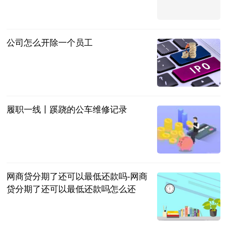
法问网
2023-08-28
公司怎么开除一个员工
问法网
2023-08-28
履职一线丨蹊跷的公车维修记录
中央纪委国家
监委网站
2023-08-28
网商贷分期了还可以最低还款吗-网商
贷分期了还可以最低还款吗怎么还
红际
2023-08-28