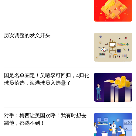
问法网
2023-08-27
历次调整的发文开头
雪球网
2023-08-27
国足名单圈定！吴曦李可回归，4归化
球员落选，海港球员入选悬了
每日足球看点
2023-08-27
对手：梅西让美国欢呼！我有时想去
踢他，都踢不到！