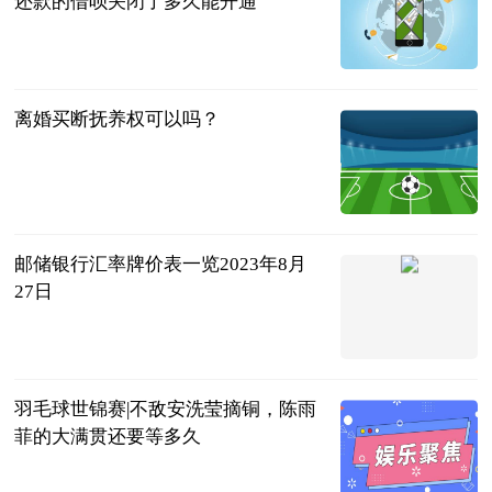
还款的借呗关闭了多久能开通
红际
2023-08-28
离婚买断抚养权可以吗？
法问网
2023-08-28
邮储银行汇率牌价表一览2023年8月
27日
蓝猫财经搜罗
站
2023-08-28
羽毛球世锦赛|不敌安洗莹摘铜，陈雨
菲的大满贯还要等多久
扬子晚报