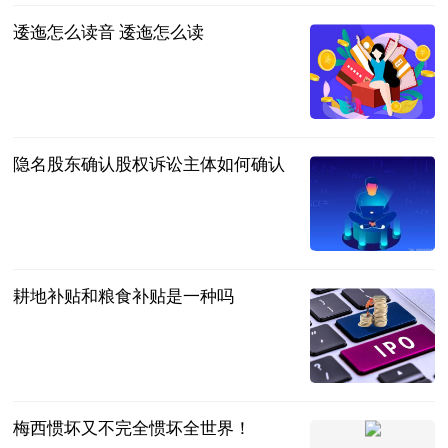
逶迤怎么读音 逶迤怎么读
互联网
2023-08-28
隐名股东确认股权诉讼主体如何确认
法问网
2023-08-28
耕地补贴和粮食补贴是一种吗
问法网
2023-08-28
梅西惯坏又不完全惯坏全世界！