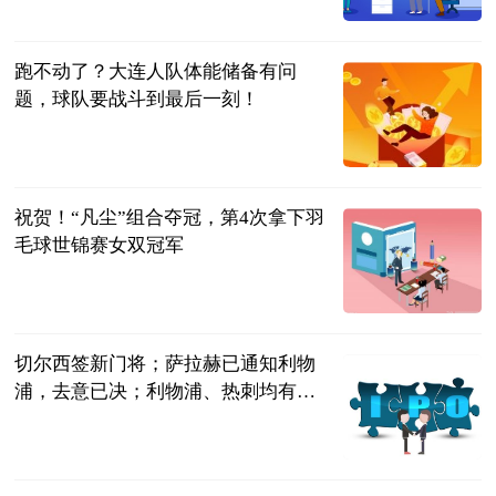
氧气是个地铁
2023-08-27
跑不动了？大连人队体能储备有问
题，球队要战斗到最后一刻！
从小就是大连
球迷
2023-08-27
祝贺！“凡尘”组合夺冠，第4次拿下羽
毛球世锦赛女双冠军
环球网
2023-08-27
切尔西签新门将；萨拉赫已通知利物
浦，去意已决；利物浦、热刺均有意
尤文小将
老秦聊球
2023-08-27