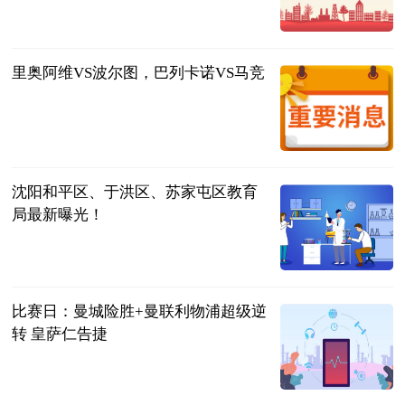
足球之夜陈伟
2023-08-28
里奥阿维VS波尔图，巴列卡诺VS马竞
鸟叔侃球
2023-08-28
沈阳和平区、于洪区、苏家屯区教育
局最新曝光！
凯迪网
2023-08-28
比赛日：曼城险胜+曼联利物浦超级逆
转 皇萨仁告捷
足坛欧美汇
2023-08-28