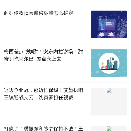
商标侵权损害赔偿标准怎么确定
法问网
2023-08-27
梅西差点“戴帽”！安东内拉谢场：甜
蜜拥抱阿尔巴+差点亲上去
叁炮体育世界
2023-08-27
这边争亚冠，那边忙保级！艾堃执哨
三镇迎战支云，沈寅豪担任视裁
实事球是
2023-08-27
打疯了！樊振东和陈梦保持不败！王