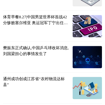
老秦聊球
2023-08-27
体育早餐8.27|中国男篮世界杯首战42
分惨败塞尔维亚 奥运冠军丁宁出任北
京大学教师
体育产业早餐
2023-08-27
樊振东正式确认,中国乒乓球收坏消息,
刘国梁担心的事情发生了
国足让我癫狂
2023-08-27
通州成功创成江苏省“农村物流达标
县”
信息新报
2023-08-27