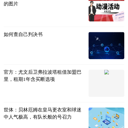
的图片
互联网
2023-08-27
如何查自己判决书
问法网
2023-08-27
官方：尤文后卫弗拉波塔租借加盟巴
里，租期1年含买断选项
直播吧
2023-08-27
世体：贝林厄姆在皇马更衣室和球迷
中人气极高，有队长般的号召力