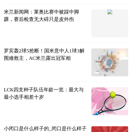
米兰新闻网：莱奥比赛中被踩中脚
踝，赛后检查无大碍只是皮外伤
直播吧
2023-08-27
罗宾轰2球5抢断！国米意中人1球3解
围难救主，AC米兰露出冠军相
二傻子爱体育
2023-08-27
LCK四支种子队伍年龄一览：最大与
最小选手相差十岁
落夜电竞
2023-08-27
小闭口是什么样子的_闭口是什么样子