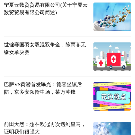
宁夏云数贸贸易有限公司(关于宁夏云
数贸贸易有限公司简述)
互联网
2023-08-27
世锦赛国羽女双混双争金，陈雨菲无
缘女单决赛
新京报
2023-08-27
巴萨VS黄潜首发曝光：德容坐镇后
防，京多安领衔中场，莱万冲锋
零度眼看球
2023
2023-08-27
前田大然：想在欧冠再次遇到皇马，
证明我们很强大