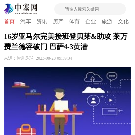
首页
汽车
资讯
房产
体育
企业
旅游
文化
16岁亚马尔完美接班登贝莱&助攻 莱万
费兰德容破门 巴萨4-3黄潜
来源：智道足球
2023-08-28 09:39:34