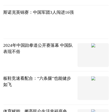
端
2024-11-27
斯诺克英锦赛：中国军团3人闯进16强
中国新闻网
2024-11-27
2024年中国跆拳道公开赛落幕 中国队
表现不俗
中国新闻网
2024-11-27
板鞋竞速看配合：“六条腿”也能健步
如飞
中国新闻网
2024-11-27
体育赋能，擦亮民众生活幸福底色