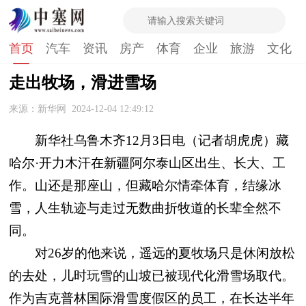
首页
汽车
资讯
房产
体育
企业
旅游
文化
走出牧场，滑进雪场
来源：新华网
2024-12-04 12:49:12
新华社乌鲁木齐12月3日电（记者胡虎虎）藏
哈尔·开力木汗在新疆阿尔泰山区出生、长大、工
作。山还是那座山，但藏哈尔情牵体育，结缘冰
雪，人生轨迹与走过无数曲折牧道的长辈全然不
同。
对26岁的他来说，遥远的夏牧场只是休闲放松
的去处，儿时玩雪的山坡已被现代化滑雪场取代。
作为吉克普林国际滑雪度假区的员工，在长达半年