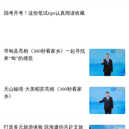
2024-11-30
国考开考！这份笔试tips认真阅读收藏
央视新闻客户
端
2024-11-30
寻甸县亮相《300秒看家乡》一起寻找
来“甸”的感觉
新华网
2024-11-30
天山秘境·大美昭苏亮相《300秒看家
乡》
新华网
2024-11-30
打造多元旅游体验 琼海邀你共赴文旅