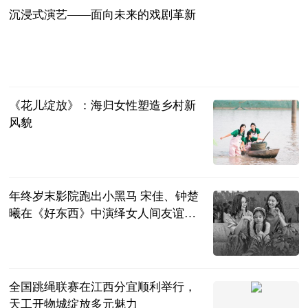
沉浸式演艺——面向未来的戏剧革新
人民日报
2024-11-29
《花儿绽放》：海归女性塑造乡村新
风貌
人民日报海外
版
2024-11-29
年终岁末影院跑出小黑马 宋佳、钟楚
曦在《好东西》中演绎女人间友谊温
暖动人
北京晚报
2024-11-29
全国跳绳联赛在江西分宜顺利举行，
天工开物城绽放多元魅力