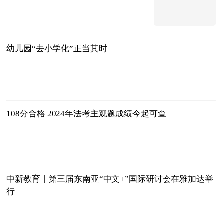
中国新闻网
2024-11-30
幼儿园“去小学化”正当其时
光明日报
2024-11-30
108分合格 2024年法考主观题成绩今起可查
央视新闻客户
端
2024-11-30
中新教育丨第三届东南亚“中文+”国际研讨会在雅加达举
行
中国新闻网