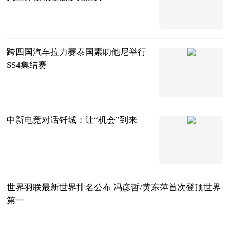
国家体育总局
社会体育指导
2024-11-27
中心网站
跨四国汽车拉力赛泰国素叻他尼举行
SS4集结赛
中国新闻网
2024-11-27
中新电竞对话钎城：让“机会”到来
中国新闻网
2024-11-27
世界羽联最新世界排名公布 冯彦哲/黄东萍首次登顶世界
第一
央视新闻客户