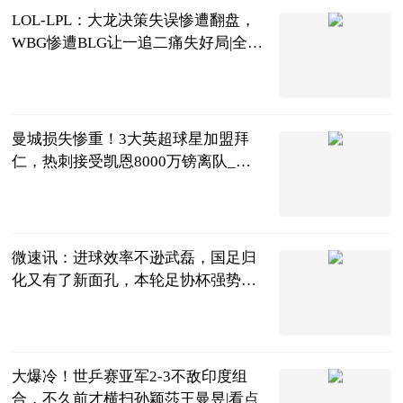
LOL-LPL：大龙决策失误惨遭翻盘，
WBG惨遭BLG让一追二痛失好局|全球
热闻
大电竞APP
2023-06-25
曼城损失惨重！3大英超球星加盟拜
仁，热刺接受凯恩8000万镑离队_天
天报道
夏侯看足球
2023-06-25
微速讯：进球效率不逊武磊，国足归
化又有了新面孔，本轮足协杯强势戴
帽！
罗掌柜体育
2023-06-25
大爆冷！世乒赛亚军2-3不敌印度组
合，不久前才横扫孙颖莎王曼昱|看点