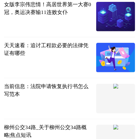
女版李宗伟悲情！高居世界第一大赛0
冠，奥运决赛输11连败女仆
体坛知识分子
2023-06-25
天天速看：追讨工程款必要的法律凭
证有哪些
问法网
2023-06-25
当前信息：法院申请恢复执行书怎么
写范本
问法网
2023-06-25
柳州公交34路_关于柳州公交34路概
略|焦点短讯