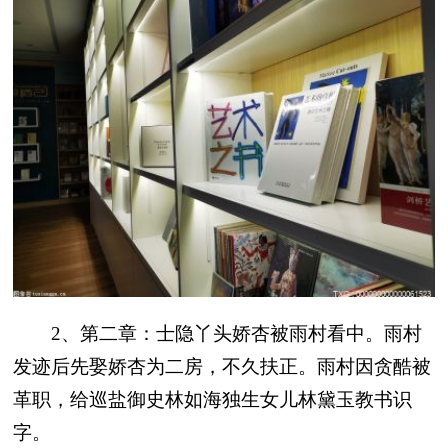
2、第二章：士隐丫头娇杏被雨村看中。雨村
发迹后先娶娇杏为二房，不久扶正。雨村因贪酷被
革职，给巡盐御史林如海独生女儿林黛玉教书识
字。