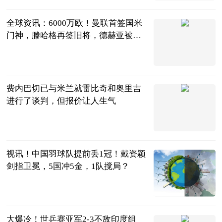
2023-06-25
全球资讯：6000万欧！曼联首签国米
门神，滕哈格再签旧将，德赫亚被红
魔放弃
夏侯看足球
2023-06-25
费内巴切已与米兰就雷比奇和奥里吉
进行了谈判，但报价让人生气
天羽看球
2023-06-25
视讯！中国羽球队提前丢1冠！戴资颖
剑指卫冕，5国冲5金，1队搅局？
刘姚尧的文字
城堡
2023-06-25
大爆冷！世乒赛亚军2-3不敌印度组