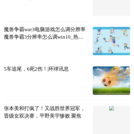
2023-06-25
魔兽争霸war3电脑游戏怎么调分辨率
魔兽争霸3分辨率怎么调win10_热资
讯
2023-06-25
5车追尾，6死2伤！|环球讯息
荆楚网
2023-06-25
张本美和打疯了！又战胜世界冠军，
晋级女双决赛，平野美宇惨败 聚焦
全言