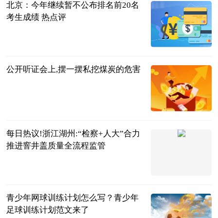
北京：今年继续暂不公布排名前20名
考生成绩 热点评
九派新闻
2023-06-25
公开听证会上,摆一摆私挖煤炭的危害
检察日报-检
察新闻版
2023-06-25
每日热议!浙江湖州:“检察+人大”合力
推进窨井盖质量全流程监管
检察日报-检
察新闻版
2023-06-25
青少年网球训练计划怎么写？青少年
足球训练计划范文来了