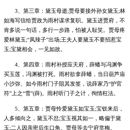
3、第三章：黛玉母逝;贾母要接外孙女黛玉;林
如海写信给贾政为雨村谋求复职。黛玉进贾府，不
肯多说一句话，多行一步路，怕被人耻笑。贾母疼
爱林黛玉;“凤辣子”出场;王夫人要黛玉不要招惹宝
玉;宝黛相会，一见如故。
4、第四章：雨村补授应天府，薛蟠与冯渊争
买玉莲，冯渊被打死。雨村欲拿薛蟠，当日葫芦庙
小沙弥、如今雨村门子阻其发签，说薛家乃“护官
符”上之“雪”(薛)。雨村听门子之计，徇情枉法。
5、第五章：贾母怜爱黛玉如宝玉;宝钗来后，
人多倾向之，黛玉不忿;宝玉视其如一，略偏于黛
玉;二人因亲密后生口角。贾母等去宁府赏梅。