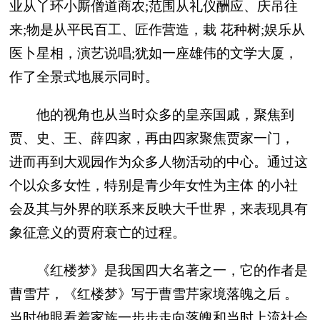
业从丫环小厮僧道商农;范围从礼仪酬应、庆吊往
来;物是从平民百工、匠作营造，栽 花种树;娱乐从
医卜星相，演艺说唱;犹如一座雄伟的文学大厦，
作了全景式地展示同时。
他的视角也从当时众多的皇亲国戚，聚焦到
贾、史、王、薛四家，再由四家聚焦贾家一门，
进而再到大观园作为众多人物活动的中心。通过这
个以众多女性，特别是青少年女性为主体 的小社
会及其与外界的联系来反映大千世界，来表现具有
象征意义的贾府衰亡的过程。
《红楼梦》是我国四大名著之一，它的作者是
曹雪芹，《红楼梦》写于曹雪芹家境落魄之后 。
当时他眼看着家族一步步走向落魄和当时上流社会