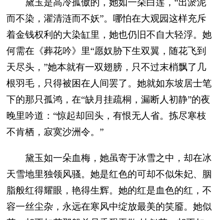
黛玉是高冷孤傲的，她如一朵白莲，“出淤泥
而不染，濯清涟而不妖”。哪怕在大观园这样充斥
着金钱权利的大染缸里，她也仍旧不自大轻浮。她
何需在《葬花吟》里“愿奴胁下生双翼，随花飞到
天尽头，”她本就有一双翅膀，只不过末梢飘了几
根羽毛，只得被困在人间罢了。她就如东坡居士笔
下的那只孤鸿，在“缺月挂疏桐，漏断人初静”的夜
晚里吟道：“惊起却回头，有恨无人省。拣尽寒枝
不肯栖，寂寞沙洲令。”
黛玉如一朵血梅，她虽寄于冰雪之中，却在冰
天雪地里独领风骚。她是红色的可却不似朱妃、胭
脂般红得耀眼，艳得生辉。她的红是血色的红，不
容一丝尘杂，永远在寒风中绽放最美的笑靥。她似