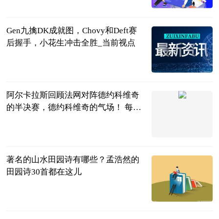
射门中国
2023-06-25
Gen九擒DK成就图，Chovy和Deft赛
后握手，小花生冲击全胜_当前视点
游戏主
2023-06-25
阿尔卡拉斯回顾法网对阵德约科维奇
的半决赛，德约科维奇的气场！ 每日
焦点
卡尔多熙
2023-06-25
著名的山水田园诗有哪些？孟浩然的
田园诗30首都在这儿
民企网
2023-06-25