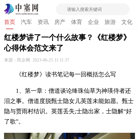
首页
汽车
资讯
房产
体育
企业
旅游
文化
红楼梦讲了一个什么故事？《红楼梦》
心得体会范文来了
来源：民企网
2023-06-25 11:11:37
《红楼梦》读书笔记每一回概括怎么写
1、第一章：僧道谈论绛珠仙草为神瑛侍者还
泪之事。僧道度脱甄士隐女儿英莲未能如愿。甄士
隐与贾雨村结识。英莲丢失;士隐出家，士隐解“好
了歌”。