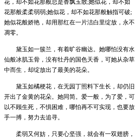
花，却不如花那般总是香飘玉散;她似花，却不如
花那般柔柔弱弱;她似花，却不如花那般触指可破;
她似花般娇艳，却用那红在一片洁白里绽放，永不
凋零。
黛玉如一簇兰，有着旷谷幽达。她哪怕没有水
仙般冰肌玉骨，没有牡丹的国色天香，可她从杂草
中而生，却绽放出了最美的花朵。
黛玉如橘梗花，在无园丁照料下生长，却仍旧
开出了金黄的花朵。她同简。爱一般，为了爱，可
以不顾生死，不惧困难，哪怕再不可实现，也要放
手一搏，努力去追寻。
柔弱又何妨，只要心坚强，就会有一双翅膀，