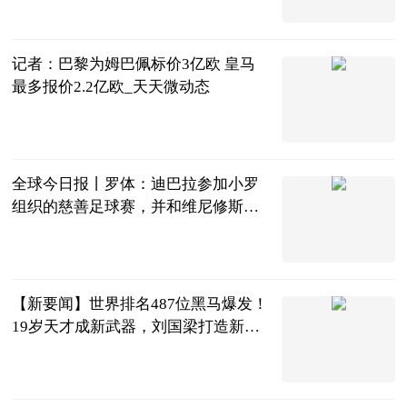
北青网-北京
青年报
2023-06-25
记者：巴黎为姆巴佩标价3亿欧 皇马
最多报价2.2亿欧_天天微动态
智道足球
2023-06-25
全球今日报丨罗体：迪巴拉参加小罗
组织的慈善足球赛，并和维尼修斯合
影留念
直播吧
2023-06-25
【新要闻】世界排名487位黑马爆发！
19岁天才成新武器，刘国梁打造新奇
兵
体育知道分子
2023-06-25