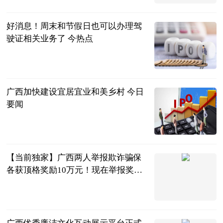
2023-07-04
好消息！周末和节假日也可以办理驾
驶证相关业务了 今热点
南国今报APP
2023-07-04
广西加快建设宜居宜业和美乡村 今日
要闻
广西日报-广
西云客户端
2023-07-04
【当前独家】广西两人举报欺诈骗保
各获顶格奖励10万元！现在举报奖励
上限提高到20万元
南国早报客户
端
2023-07-04
广西优秀廉洁文化互动展示平台正式