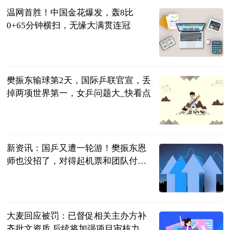
温网首胜！中国金花爆发，轰8比
0+65分钟横扫，无缘大满贯连冠
曹老师评球
2023-07-04
樊振东输球第2天，国际乒联官宣，丢
掉两项世界第一，女乒问题大_快看点
豫哥侃球
2023-07-04
新资讯：国乒又遭一轮游！樊振东恩
师也没招了，对得起机票和团队付出
吗？
三十年莱斯特
城球迷
2023-07-04
大麦回应被罚：已督促相关主办方补
齐批文资质 后续将加强项目审核力度-