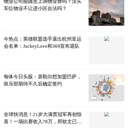
物业公司能随意上调物业费吗？没买
车位物业不让进小区合法吗？
民企网
2023-07-04
今热点：英雄联盟选手退出杭州亚运
会名单：JackeyLove和369宣布退队
ITBEAR科技
资讯
2023-07-04
每体今日头版：居勒尔想加盟巴萨，
俱乐部期待不久后确定签约
直播吧
2023-07-04
全球快消息！21岁大满贯冠军再创惊
喜！一场比赛收入78万，郑钦文已经