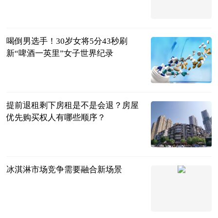
被取代
体育知道分子
2023-07-04
喝倒男选手！30岁女将5分43秒刷
新“啤酒一英里”女子世界纪录
搜狐跑步
2023-07-04
提前退租剩下房租是不是会退？房屋
优先购买权人有哪些顺序？
民企网
2023-07-04
冰淇淋市场竞争需要融合新场景
央广网
2023-07-04