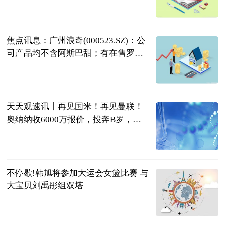
2023-07-04
焦点讯息：广州浪奇(000523.SZ)：公
司产品均不含阿斯巴甜；有在售罗汉
果糖，零卡糖等含天然代糖的产品
格隆汇
2023-07-04
天天观速讯丨再见国米！再见曼联！
奥纳纳收6000万报价，投奔B罗，携C
罗冲亚冠
球场新视角
2023-07-04
不停歇!韩旭将参加大运会女篮比赛 与
大宝贝刘禹彤组双塔
中国篮镜头
2023-07-04