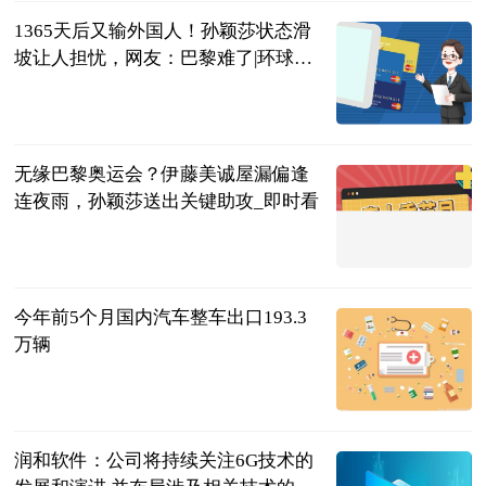
1365天后又输外国人！孙颖莎状态滑
坡让人担忧，网友：巴黎难了|环球观
点
体育知道分子
2023-07-04
无缘巴黎奥运会？伊藤美诚屋漏偏逢
连夜雨，孙颖莎送出关键助攻_即时看
体坛知识分子
2023-07-04
今年前5个月国内汽车整车出口193.3
万辆
北京商报
2023-07-04
润和软件：公司将持续关注6G技术的