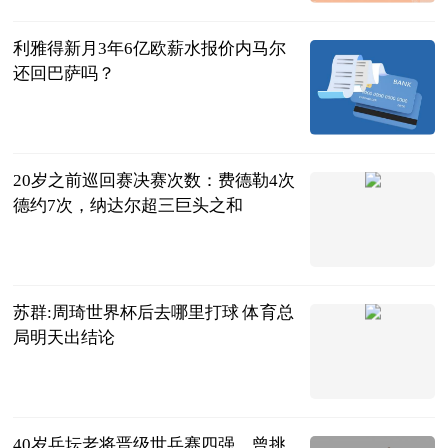
2023-07-04
利雅得新月3年6亿欧薪水报价内马尔
还回巴萨吗？
足坛欧美汇
2023-07-04
20岁之前巡回赛决赛次数：费德勒4次
德约7次，纳达尔超三巨头之和
月下我独醒
2023-07-04
苏群:周琦世界杯后去哪里打球 体育总
局明天出结论
中国篮镜头
2023-07-04
40岁乒坛老将晋级世乒赛四强，曾挑