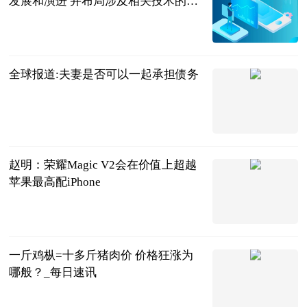
发展和演进 并布局涉及相关技术的硬
件适配和应用升级
每日经济新闻
2023-07-04
全球报道:夫妻是否可以一起承担债务
法问网
2023-07-04
赵明：荣耀Magic V2会在价值上超越
苹果最高配iPhone
CNMO手机中
国
2023-07-04
一斤鸡枞=十多斤猪肉价 价格狂涨为
哪般？_每日速讯
红星新闻网