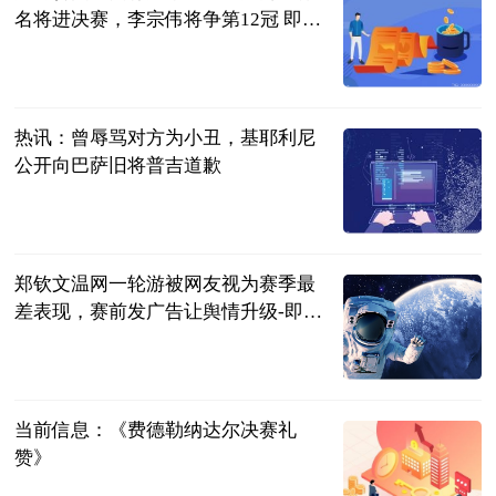
名将进决赛，李宗伟将争第12冠 即时
看
满船清梦醉星
河
2023-07-04
热讯：曾辱骂对方为小丑，基耶利尼
公开向巴萨旧将普吉道歉
直播吧
2023-07-04
郑钦文温网一轮游被网友视为赛季最
差表现，赛前发广告让舆情升级-即时
看
网球之家
2023-07-04
当前信息：《费德勒纳达尔决赛礼
赞》