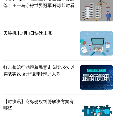
落二王一马夺得世界冠军|环球即时看
巷子里的美食
2023-07-04
天银机电7月4日快速上涨
东方财富
Choice数据
2023-07-04
打击整治行动跟着民意走 湖北公安以
实战实效拉开“夏季行动”大幕
湖北长安网
2023-07-04
【时快讯】商标侵权纠纷解决方案有
哪些