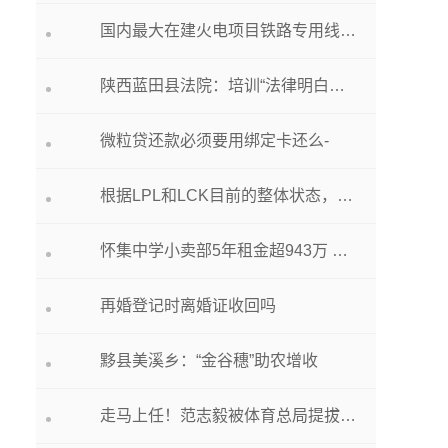
国内最大在建火电项目铁路专用线顺利试通车
陕西蓝田县法院：培训“法律明白人”，凝聚多元解纷合力
微粒贷还款必须要用绑定卡还么-
根据LPL和LCK目前的整体状态，今年S赛的冠军会是谁呢？
怀集中学小卖部5年租金超943万 官方回应：全部上缴县财政
再婚登记时离婚证收回吗
黟县美溪乡：“金谷穗”助农增收
走马上任！范志毅被体育总局提拔，入职足协，他和李铁陈戌源不同