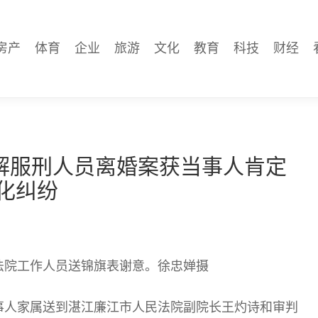
房产
体育
企业
旅游
文化
教育
科技
财经
解服刑人员离婚案获当事人肯定
化纠纷
法院工作人员送锦旗表谢意。徐忠婵摄
事人家属送到湛江廉江市人民法院副院长王灼诗和审判