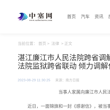
首页
汽车
资讯
当前位置：
首页
>
法律
> 正文
湛江廉江市人民法院跨省调
法院监狱跨省联动 倾力调解
2023-08-29 11:30:25
来源：南方日报
当事人家属向廉江市人民
近日，一面锦旗和一封《感谢信》，被当