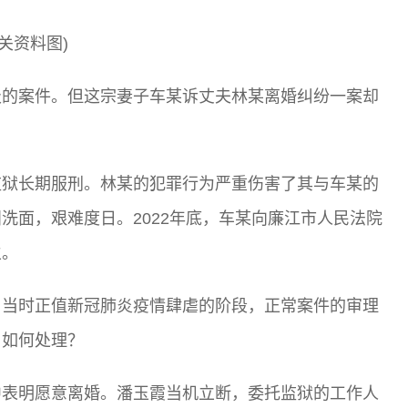
相关资料图)
极的案件。但这宗妻子车某诉丈夫林某离婚纠纷一案却
监狱长期服刑。林某的犯罪行为严重伤害了其与车某的
洗面，艰难度日。2022年底，车某向廉江市人民法院
生。
。当时正值新冠肺炎疫情肆虐的阶段，正常案件的审理
，如何处理？
中表明愿意离婚。潘玉霞当机立断，委托监狱的工作人