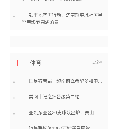
银丰地产再行动，济南玖玺城社区星
空电影节圆满落幕
更多>
体育
国足被看扁！越南前锋希望多和中国队热身，曾2度攻破颜骏凌大门
美网｜张之臻晋级第二轮
亚冠东亚区20支球队出炉，泰山队对手将确定，小组赛前三场是挑战
曝曼联标价1300万推销马夏尔！皇马只考虑租借，而且不带买断义务