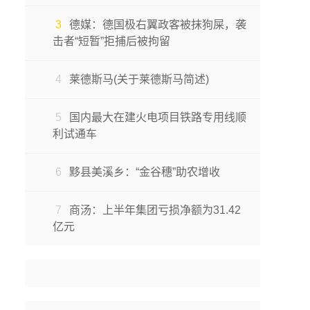
3
德媒：德国极右翼政客被抹狗屎，袭
击者“短暂”拒捕后被拘留
4
莱德斯马(关于莱德斯马简述)
5
国内最大在建火电项目铁路专用线顺
利试通车
6
黟县美溪乡：“金谷穗”助农增收
7
商汤：上半年集团亏损净额为31.42
亿元