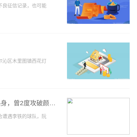
不良征信记录，也可能
尔沁区木里图镇西花灯
国足被看扁！越南前锋希望多和中国队热身，曾2度攻破颜骏凌大门
合遭遇李铁的球队，阮