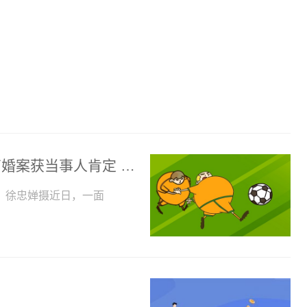
湛江廉江市人民法院跨省调解服刑人员离婚案获当事人肯定 法院监狱跨省联动 倾力调解化纠纷
。徐忠婵摄近日，一面