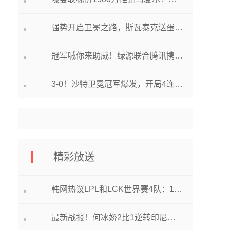
强势开启卫冕之路，斯瓦泰克送蛋晋级，无愧当今NO.1
冠军喊你来助威！绿源联合腾讯携手世界冠军许昕启动全民助威嘉年华！
3-0！沙特卫冕冠军爆发，开局4连胜+0失球领跑，本泽马甩开C罗9分
精彩放送
韩网热议LPL和LCK世界赛4队：1号种子都很强，4号种子看起来搞笑
最新战报！何冰娇2比1逆转印尼小将，陆光祖惜败无缘世锦赛16强