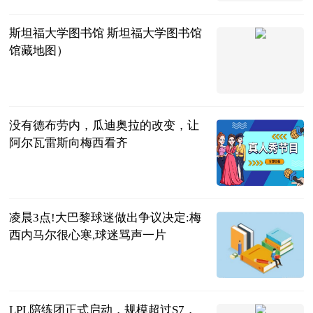
斯坦福大学图书馆 斯坦福大学图书馆
馆藏地图）
互联网
2023-08-28
没有德布劳内，瓜迪奥拉的改变，让
阿尔瓦雷斯向梅西看齐
老乐说球
2023-08-28
凌晨3点!大巴黎球迷做出争议决定:梅
西内马尔很心寒,球迷骂声一片
国足让我癫狂
2023-08-28
LPL陪练团正式启动，规模超过S7，