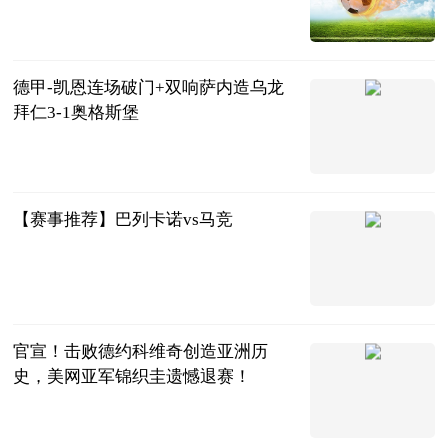
势上涨股出炉
证券时报
2023-08-28
德甲-凯恩连场破门+双响萨内造乌龙
拜仁3-1奥格斯堡
足坛欧美汇
2023-08-28
【赛事推荐】巴列卡诺vs马竞
世界波体育
2023-08-28
官宣！击败德约科维奇创造亚洲历
史，美网亚军锦织圭遗憾退赛！
体育百说
2023-08-28