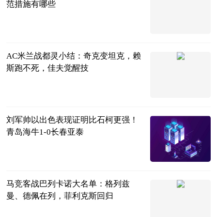
范措施有哪些
法问网
2023-08-28
AC米兰战都灵小结：奇克变坦克，赖
斯跑不死，佳夫觉醒技
大羽话体坛
2023-08-28
刘军帅以出色表现证明比石柯更强！
青岛海牛1-0长春亚泰
依弥说历史
2023-08-28
马竞客战巴列卡诺大名单：格列兹
曼、德佩在列，菲利克斯回归