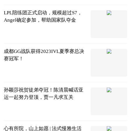
LPL陪练团正式启动，规模超过S7，
Angel确定参加，帮助国家队夺金
天下游戏汇
2023-08-28
成都GG战队获得2023IVL夏季赛总决
赛冠军！
扬子晚报
2023-08-28
孙颖莎祝贺徒弟夺冠！陈清晨喊话亚
运一起努力登顶，贾一凡求互关
叮咚体坛
2023-08-28
心有所院，山上如愿 | 法式慢雅生活