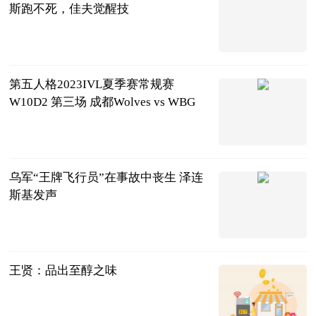
斯跑不死，佳夫觉醒技
大羽话体坛
2023-08-28
第五人格2023IVL夏季赛常规赛
W10D2 第三场 成都Wolves vs WBG
IVL侦探清欢
酱
2023-08-28
乌军“王牌飞行员”在事故中丧生 泽连
斯基发声
中国新闻网
2023-08-28
王贤：品出至醇之味
检察日报-声
音周刊·风采
2023-08-28