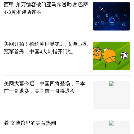
西甲-莱万德容破门亚马尔送助攻 巴萨
4-3黄潜迎两连胜
足坛欧美汇
2023-08-28
美网开拍！德约冲世界第1，女单卫冕
冠军首秀，中国4人剑指开门红
刘姚尧的文字
城堡
2023-08-28
美网大幕今启，中国四将登场，日本
前一哥退赛，美国前一哥将退役
网球之家
2023-08-28
看 文博馆里的美育热潮