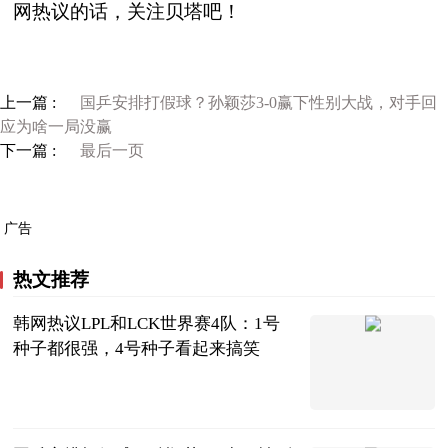
网热议的话，关注贝塔吧！
上一篇 :
国乒安排打假球？孙颖莎3-0赢下性别大战，对手回
应为啥一局没赢
下一篇 :
最后一页
广告
热文推荐
韩网热议LPL和LCK世界赛4队：1号
种子都很强，4号种子看起来搞笑
贝塔Beta工作
室
2023-08-28