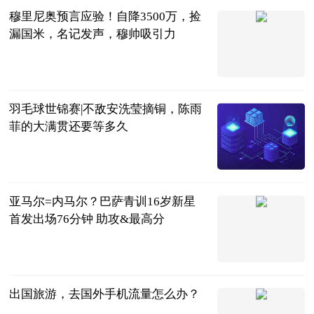
穆里尼奥预言应验！自降3500万，捡
漏国米，名记发声，穆帅吸引力
球文速递
2023-08-28
羽毛球世锦赛|不敌安洗莹摘铜，陈雨
菲的大满贯还要等多久
扬子晚报
2023-08-28
亚马尔=内马尔？巴萨青训16岁新星
首发出场76分钟 助攻&最高分
智道足球
2023-08-28
出国旅游，去国外手机流量怎么办？