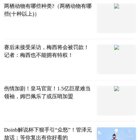
两栖动物有哪些种类?（两栖动物有哪
些(十种以上)）
互联网
2023-08-28
赛后未接受采访，梅西将会被罚款！
记者：梅西也不能拥有特权！
海浪星体育
2023-08-28
伤情加剧！皇马官宣！1.5亿巨星难当
领袖，姆巴佩乐了或压哨加盟
阿希啥都聊
2023-08-28
Doinb解说杯下狠手引“众怒”！管泽元
放话：等你复出有你好看的