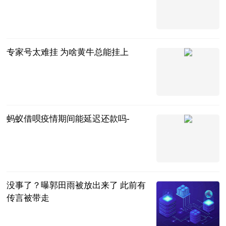
互联网
2023-08-28
专家号太难挂 为啥黄牛总能挂上
成都商报电子
版
2023-08-28
蚂蚁借呗疫情期间能延迟还款吗-
红际
2023-08-28
没事了？曝郭田雨被放出来了 此前有
传言被带走
射门中国