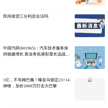
民间借贷三分利息合法吗
问法网
2023-08-28
中国汽研(601965)：汽车技术服务保
持稳健增长 新业务拓展彰显长远战略
布局
中邮证券有限
责任公司
2023-08-28
1亿，不等姆巴佩！曝皇马锁定23+14
神锋，加价2000万打击大巴黎
叁炮体育世界
2023-08-28