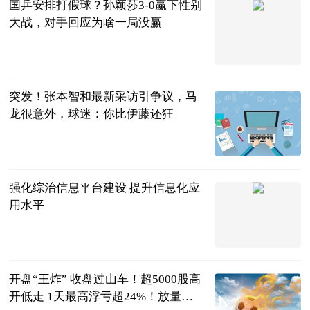
国乒安排打假球？孙颖莎3-0赢下性别
大战，对手回应为啥一局没赢
三十年莱斯特
城球迷
2023-08-28
突发！张本智和最新采访引争议，马
龙很意外，球迷：你比伊藤还狂
国足让我癫狂
2023-08-28
强化综治信息平台建设 提升信息化应
用水平
拉萨高新区综
治办
2023-08-28
开盘“王炸” 收盘过山车！超5000股高
开低走 1天最高浮亏超24%！放量强