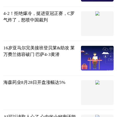
2023-08-28
4-2！拒绝爆冷，挺进亚冠正赛，C罗
气炸了，怒喷中国裁判
足球狗说
2023-08-28
16岁亚马尔完美接班登贝莱&助攻 莱
万费兰德容破门 巴萨4-3黄潜
智道足球
2023-08-28
海森药业8月28日开盘涨幅达5%
东方财富
Choice数据
2023-08-28
AI可以读取人心了 心中的小秘密还能