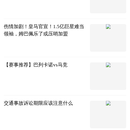
智道足球
2023-08-28
伤情加剧！皇马官宣！1.5亿巨星难当
领袖，姆巴佩乐了或压哨加盟
阿希啥都聊
2023-08-28
【赛事推荐】巴列卡诺vs马竞
世界波体育
2023-08-28
交通事故诉讼期限应该注意什么
问法网
2023-08-28