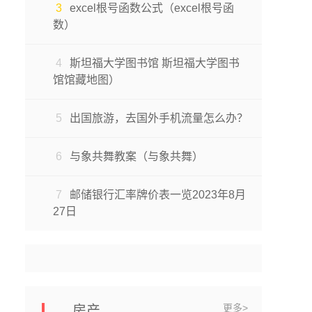
3
excel根号函数公式（excel根号函
数）
4
斯坦福大学图书馆 斯坦福大学图书
馆馆藏地图）
5
出国旅游，去国外手机流量怎么办？
6
与象共舞教案（与象共舞）
7
邮储银行汇率牌价表一览2023年8月
27日
更多>
房产