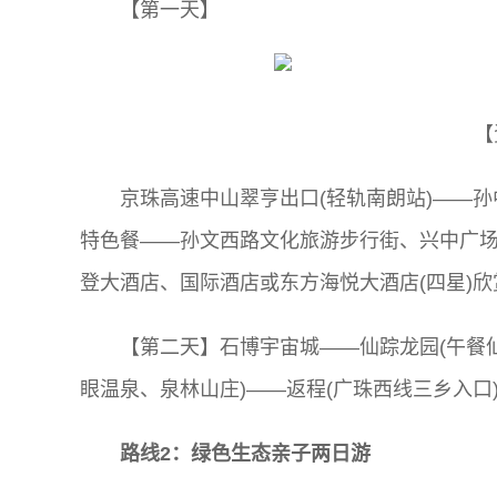
【第一天】
【
京珠高速中山翠亨出口(轻轨南朗站)——
特色餐——孙文西路文化旅游步行街、兴中广
登大酒店、国际酒店或东方海悦大酒店(四星)
【第二天】石博宇宙城——仙踪龙园(午餐仙
眼温泉、泉林山庄)——返程(广珠西线三乡入口
路线2：绿色生态亲子两日游