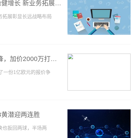
中国汽研(601965)：汽车技术服务保持稳健增长 新业务拓展彰显长远战略布局
业务拓展彰显长远战略布局
1亿，不等姆巴佩！曝皇马锁定23+14神锋，加价2000万打击大巴黎
了一份1亿欧元的报价争
3黄潜迎两连胜
快也扳回两球，半场两