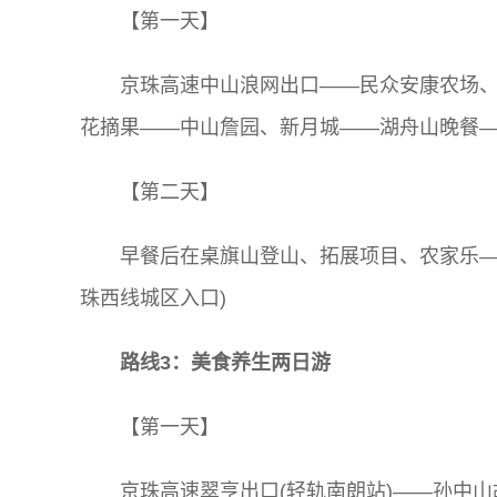
【第一天】
京珠高速中山浪网出口——民众安康农场
花摘果——中山詹园、新月城——湖舟山晚餐
【第二天】
早餐后在桌旗山登山、拓展项目、农家乐—
珠西线城区入口)
路线3：美食养生两日游
【第一天】
京珠高速翠亨出口(轻轨南朗站)——孙中