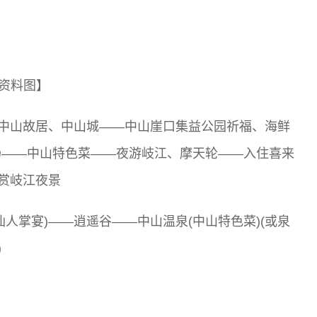
资料图】
孙中山故居、中山城——中山崖口集益公园祈福、海鲜
场——中山特色菜——夜游岐江、摩天轮——入住喜来
欣赏岐江夜景
人掌宴)——逍遥谷——中山温泉(中山特色菜)(或泉
)