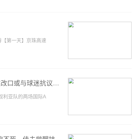
游【第一天】京珠高速
足协抓瞎！无人承办国足赛事？成都突然改口或与球迷抗议有关
叙利亚队的两场国际A