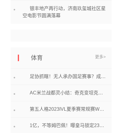
银丰地产再行动，济南玖玺城社区星
空电影节圆满落幕
更多>
体育
足协抓瞎！无人承办国足赛事？成都突然改口或与球迷抗议有关
AC米兰战都灵小结：奇克变坦克，赖斯跑不死，佳夫觉醒技
第五人格2023IVL夏季赛常规赛W10D2 第三场 成都Wolves vs WBG
1亿，不等姆巴佩！曝皇马锁定23+14神锋，加价2000万打击大巴黎