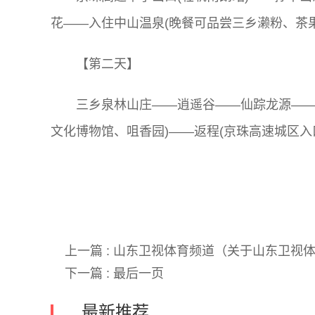
花——入住中山温泉(晚餐可品尝三乡濑粉、茶
【第二天】
三乡泉林山庄——逍遥谷——仙踪龙源——
文化博物馆、咀香园)——返程(京珠高速城区入
关键词:
上一篇 :
山东卫视体育频道（关于山东卫视
下一篇 :
最后一页
最新推荐