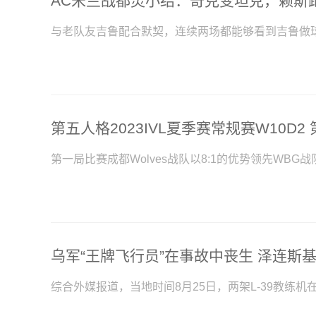
AC米兰战都灵小结：奇克变坦克，赖斯
与老队友吉鲁配合默契，连续两场都能够看到吉鲁做
第一局比赛成都Wolves战队以8:1的优势领先WB
乌军“王牌飞行员”在事故中丧生 泽连斯
综合外媒报道，当地时间8月25日，两架L-39教练