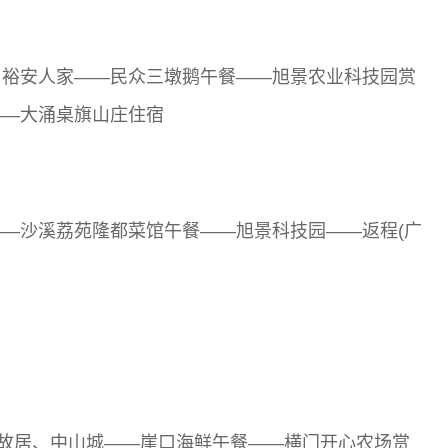
、裕安人家——民众三墩鹅午餐——旭景农业科技园赏
——大涌桌旗山庄住宿
—沙溪荔苑隆都菜馆午餐——旭景科技园——返程(广
山故居、中山城——崖口海鲜午餐——横门开心农场赏