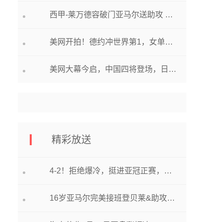
西甲-莱万德容破门亚马尔送助攻 巴萨4-3黄潜迎两连胜
美网开拍！德约冲世界第1，女单卫冕冠军首秀，中国4人剑指开门红
美网大幕今启，中国四将登场，日本前一哥退赛，美国前一哥将退役
精彩放送
4-2！拒绝爆冷，挺进亚冠正赛，C罗气炸了，怒喷中国裁判
16岁亚马尔完美接班登贝莱&助攻 莱万费兰德容破门 巴萨4-3黄潜