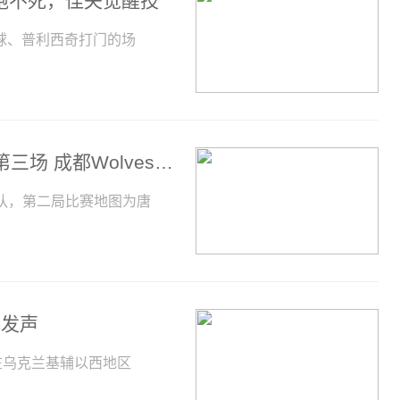
跑不死，佳夫觉醒技
球、普利西奇打门的场
第五人格2023IVL夏季赛常规赛W10D2 第三场 成都Wolves vs WBG
G战队，第二局比赛地图为唐
基发声
机在乌克兰基辅以西地区