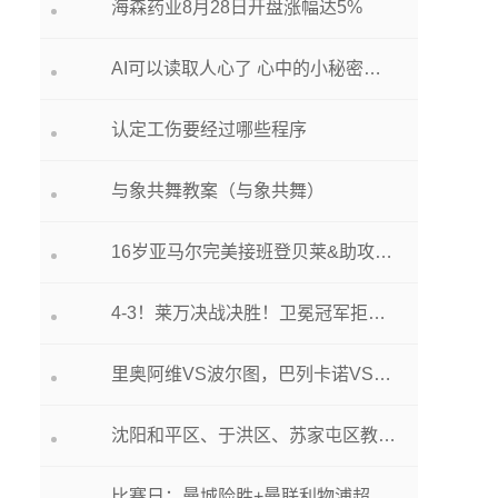
海森药业8月28日开盘涨幅达5%
AI可以读取人心了 心中的小秘密还能藏多久?
认定工伤要经过哪些程序
与象共舞教案（与象共舞）
16岁亚马尔完美接班登贝莱&助攻 莱万费兰德容破门 巴萨4-3黄潜
4-3！莱万决战决胜！卫冕冠军拒绝被逆转，巴萨距榜首2分
里奥阿维VS波尔图，巴列卡诺VS马竞
沈阳和平区、于洪区、苏家屯区教育局最新曝光！
比赛日：曼城险胜+曼联利物浦超级逆转 皇萨仁告捷