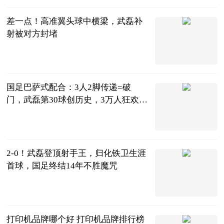
差一点！高准翼头球中横梁，武磊补
射被对方封堵
直播吧
2023-06-20
国足巴萨式配合：3人2脚传递=破
门，武磊第30球创历史，3万人狂欢_
全球新消息
侃球部落
2023-06-20
2-0！武磊登顶射手王，归化铁卫生涯
首球，国足终结14年不胜魔咒
陌上花开谈体
育
2023-06-20
打印机品牌哪个好 打印机品牌排行榜