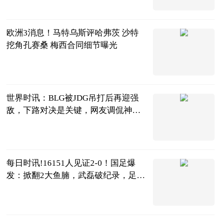
2023-06-20
欧洲3消息！马特乌斯评哈弗茨 沙特
挖角孔赛桑 梅西合同细节曝光
条条爱侃球
2023-06-20
世界时讯：BLG被JDG吊打后再迎强
敌，下路对决是关键，网友调侃神力
被吸走了
电竞嘤嘤怪
2023-06-20
每日时讯!16151人见证2-0！国足爆
发：掀翻2大鱼腩，武磊破纪录，足协
赢了
侃球部落
2023-06-20