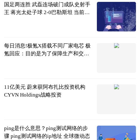
国足两连胜 武磊连场破门成队史射手
王 蒋光太处子球 2-0巴勒斯坦 当前最
新
智道足球
2023-06-20
每日消息!极氪X搭载不同厂家电芯 极
氪回应：目的是为了保障生产和交付
稳定
北京商报
2023-06-20
11亿美元 蔚来获阿布扎比投资机构
CYVN Holdings战略投资
北京商报
2023-06-20
ping是什么意思？ping测试网络的步
骤 ping测试网络的ip地址 全球微动态