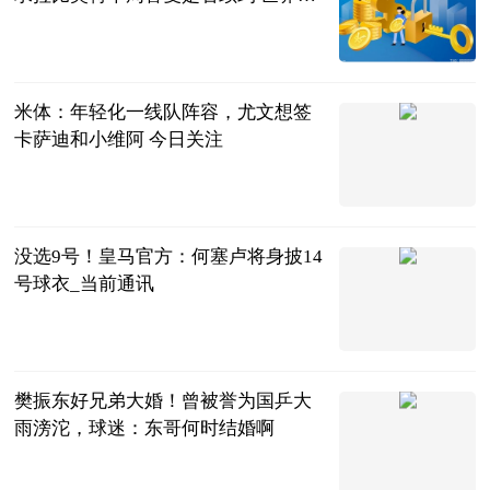
看
直播吧
2023-06-20
米体：年轻化一线队阵容，尤文想签
卡萨迪和小维阿 今日关注
直播吧
2023-06-20
没选9号！皇马官方：何塞卢将身披14
号球衣_当前通讯
直播吧
2023-06-20
樊振东好兄弟大婚！曾被誉为国乒大
雨滂沱，球迷：东哥何时结婚啊
海宝体育