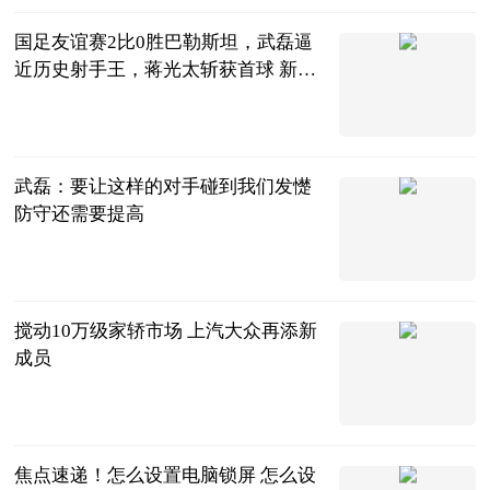
国足友谊赛2比0胜巴勒斯坦，武磊逼
近历史射手王，蒋光太斩获首球 新资
讯
vv体育
2023-06-20
武磊：要让这样的对手碰到我们发憷
防守还需要提高
射门中国
2023-06-20
搅动10万级家轿市场 上汽大众再添新
成员
北京商报
2023-06-20
焦点速递！怎么设置电脑锁屏 怎么设