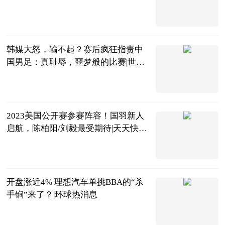
2023-06-20
韩媒大怒，输不起？赛后疯狂指责中
国男足：真耻辱，噩梦般的比赛|世界
快看点
ADfiger
2023-06-20
2023美国公开赛参赛阵容！国羽新人
启航，陈柏阳/刘毅最受期待|天天快看
点
虫大话体坛
2023-06-20
开盘涨近4% 理想汽车单挑BBA的“杀
手锏”来了？|环球热消息
北京商报