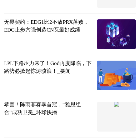
2023-06-20
无畏契约：EDG1比2不敌PRX落败，
EDG止步六强创造CN瓦最好成绩
大电竞APP
2023-06-20
LPL下路压力来了！God再度降临，下
路势必掀起惊涛骇浪！_要闻
游漫趣谈
2023-06-20
恭喜！陈雨菲赛季首冠，“雅思组
合”成功卫冕_环球快播
光明网
2023-06-20