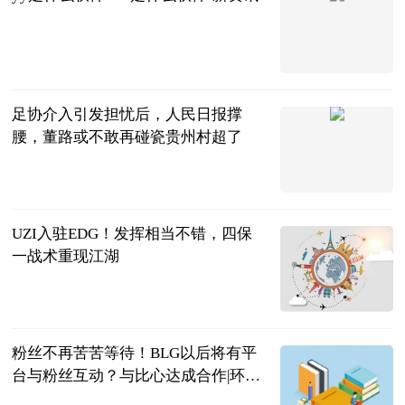
2023-06-20
足协介入引发担忧后，人民日报撑
腰，董路或不敢再碰瓷贵州村超了
彬少侃球
2023-06-20
UZI入驻EDG！发挥相当不错，四保
一战术重现江湖
响当当游戏
2023-06-20
粉丝不再苦苦等待！BLG以后将有平
台与粉丝互动？与比心达成合作|环球
新要闻