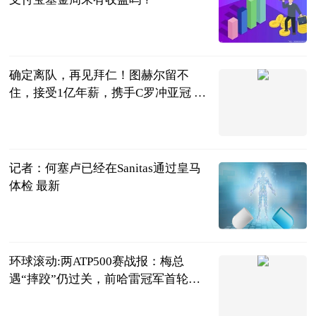
民企网
2023-06-20
确定离队，再见拜仁！图赫尔留不
住，接受1亿年薪，携手C罗冲亚冠 全
球热推荐
球场新视角
2023-06-20
记者：何塞卢已经在Sanitas通过皇马
体检 最新
直播吧
2023-06-20
环球滚动:两ATP500赛战报：梅总
遇“摔跤”仍过关，前哈雷冠军首轮
游！
网球之家