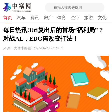
首页
汽车
资讯
房产
体育
企业
旅游
文化
每日热讯!Uzi复出后的首场“福利局”？
对战AL，EDG需改变打法！
来源：大话小撸圈
2023-06-20 23:28:09