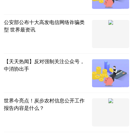
收米旺财
2023-06-21
公安部公布十大高发电信网络诈骗类
型 世界最资讯
中国警察网
2023-06-21
【天天热闻】反对强制关注公众号，
中消协出手
北京日报、中
国青年报
2023-06-21
世界今亮点！炭步农村信息公开工作
报告内容是什么？
法问网
2023-06-21