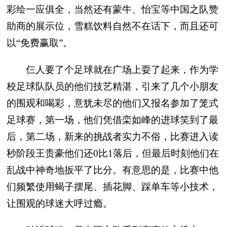
彩绘一应俱全，当然还有蒙牛、怡宝等中国之队赞
助商的展示位，雪糕饮料自然不在话下，而且还可
以“免费赢取”。
仨人要了个足球就在广场上耍了起来，作为学
校足球队队员的他们技艺精湛，引来了几个小朋友
的围观和喝彩，意犹未尽的他们又报名参加了笼式
足球赛，第一场，他们凭借栾如峰的进球笑到了最
后，第二场，新来的挑战者实力不俗，比赛进入读
秒阶段王贵豪他们还0比1落后，但最后时刻他们在
乱战中神奇地扳平了比分。有意思的是，比赛中他
们频繁使用蝎子摆尾、插花脚、踩单车等小技术，
让围观的球迷大呼过瘾。