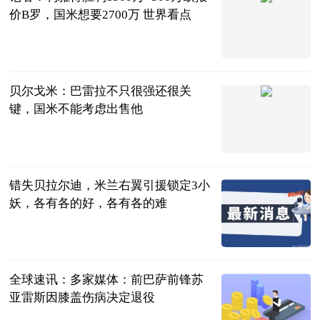
价B罗，国米想要2700万 世界看点
直播吧
2023-06-21
贝尔戈米：巴雷拉不只很强还很关
键，国米不能考虑出售他
直播吧
2023-06-21
错失贝拉尔迪，米兰右翼引援锁定3小
妖，各有各的好，各有各的难
大羽话体坛
2023-06-21
全球速讯：多家媒体：前巴萨前锋苏
亚雷斯因膝盖伤病决定退役