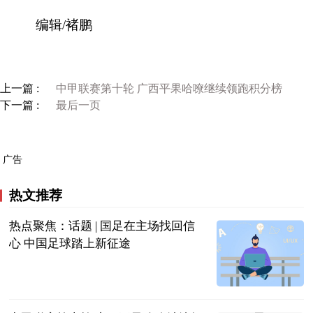
编辑/褚鹏
上一篇 :
中甲联赛第十轮 广西平果哈嘹继续领跑积分榜
下一篇 :
最后一页
广告
热文推荐
热点聚焦：话题 | 国足在主场找回信
心 中国足球踏上新征途
北青网
2023-06-21