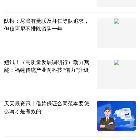
内蒙古足球频
道
2023-06-21
队报：尽管有曼联及拜仁等队追求，
但穆阿尼不排除留队一年
直播吧
2023-06-21
短讯！（高质量发展调研行）动力赋
能：福建传统产业向科技“借力”升级
中国新闻网
2023-06-21
天天最资讯丨借款保证合同范本要怎
么写才是有效的
法问网
2023-06-21