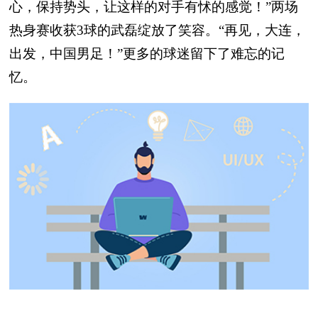
心，保持势头，让这样的对手有怵的感觉！”两场
热身赛收获3球的武磊绽放了笑容。“再见，大连，
出发，中国男足！”更多的球迷留下了难忘的记
忆。