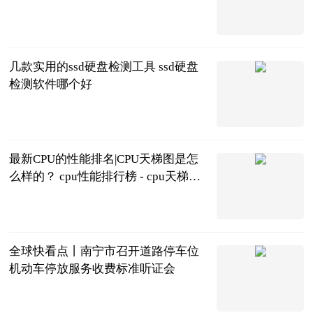
2023-06-21
几款实用的ssd硬盘检测工具 ssd硬盘
检测软件哪个好
2023-06-21
最新CPU的性能排名|CPU天梯图是怎
么样的？ cpu性能排行榜 - cpu天梯图
- 最强cpu2021_环球微资讯
2023-06-21
全球快看点丨南宁市召开道路停车位
机动车停放服务收费标准听证会
广西日报-广
西云客户端
2023-06-21