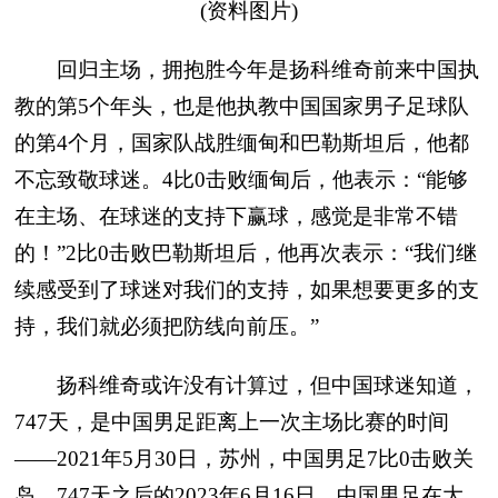
(资料图片)
回归主场，拥抱胜今年是扬科维奇前来中国执
教的第5个年头，也是他执教中国国家男子足球队
的第4个月，国家队战胜缅甸和巴勒斯坦后，他都
不忘致敬球迷。4比0击败缅甸后，他表示：“能够
在主场、在球迷的支持下赢球，感觉是非常不错
的！”2比0击败巴勒斯坦后，他再次表示：“我们继
续感受到了球迷对我们的支持，如果想要更多的支
持，我们就必须把防线向前压。”
扬科维奇或许没有计算过，但中国球迷知道，
747天，是中国男足距离上一次主场比赛的时间
——2021年5月30日，苏州，中国男足7比0击败关
岛。747天之后的2023年6月16日，中国男足在大