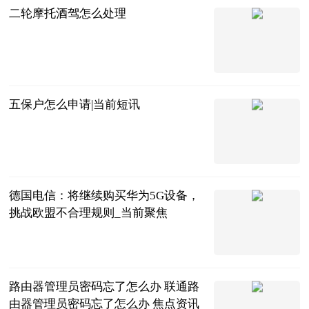
二轮摩托酒驾怎么处理
互联网
2023-06-21
五保户怎么申请|当前短讯
互联网
2023-06-21
德国电信：将继续购买华为5G设备，
挑战欧盟不合理规则_当前聚焦
砍柴网
2023-06-21
路由器管理员密码忘了怎么办 联通路
由器管理员密码忘了怎么办 焦点资讯