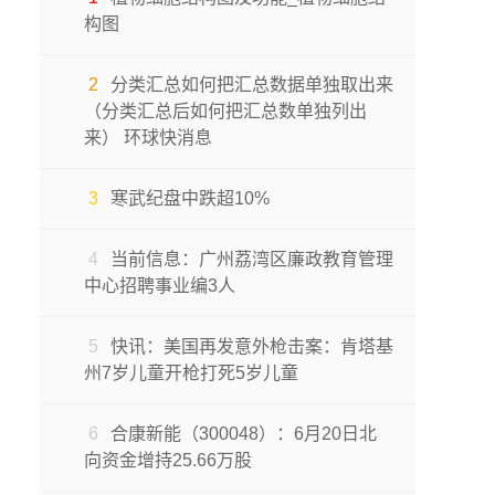
构图
2
分类汇总如何把汇总数据单独取出来
（分类汇总后如何把汇总数单独列出
来） 环球快消息
3
寒武纪盘中跌超10%
4
当前信息：广州荔湾区廉政教育管理
中心招聘事业编3人
5
快讯：​美国再发意外枪击案：肯塔基
州7岁儿童开枪打死5岁儿童
6
合康新能（300048）：6月20日北
向资金增持25.66万股