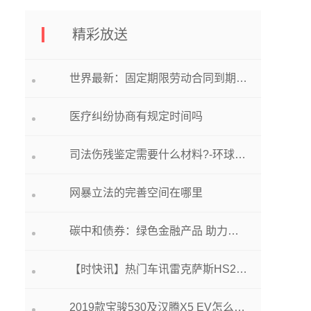
精彩放送
世界最新：固定期限劳动合同到期后怎么办?
医疗纠纷协商有规定时间吗
司法伤残鉴定需要什么材料?-环球百事通
网暴立法的完善空间在哪里
碳中和债券：绿色金融产品 助力国家“双碳”目标
【时快讯】热门车讯雷克萨斯HS250h将入华 搭载2.4L发动机
2019款宝骏530及汉腾X5 EV怎么样-天天要闻