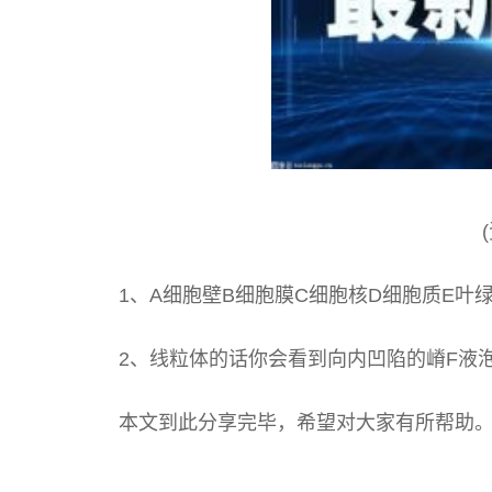
1、A细胞壁B细胞膜C细胞核D细胞质E叶
2、线粒体的话你会看到向内凹陷的嵴F液
本文到此分享完毕，希望对大家有所帮助
关键词: