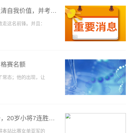
体图：拜仁希望马内、格雷茨卡备战期认清自我价值，并考虑离队
放走这名前锋。并且：
资格赛名额
了常态；他的出现，让
最新世界排名：孙颖莎牢牢占据世界第一，20岁小将7连胜夺亚军排名76
得本站比赛女单亚军的