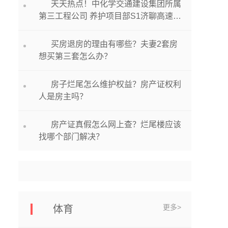
天天热点！中化学交通建设集团所属
第三工程公司 养护项目部S1济聊高速德
州段路面修复 养护工程项目开工
买房退房的理由有哪些？夫妻2套房
想买第三套怎么办？
房子烂尾怎么维护权益？房产证权利
人是房主吗？
房产证真假怎么网上查？烂尾楼应该
找哪个部门解决？
更多>
体育