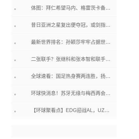
体图：拜仁希望马内、格雷茨卡备战期认清自我价值，并考虑离队
昔日亚洲之星复出便夺冠，或剑指美网资格赛名额
最新世界排名：孙颖莎牢牢占据世界第一，20岁小将7连胜夺亚军排名76
二张联手？张继科和张本智和联手，水谷隼助阵，誓言冲击巴黎奥运会男单冠军？
全球速看：国足热身赛两连胜，扬科维奇“月考”过关仍有隐忧
环球快消息！苏牙无缘与梅西再会？格雷米奥将在解约合同加“反迈阿密条款”
【环球聚看点】EDG迎战AL，UZI再首发！BLG再迎强敌LNG