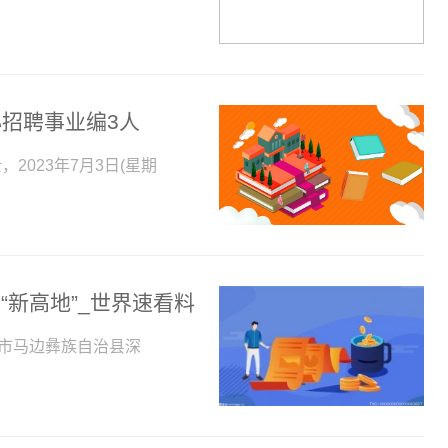
招聘事业编3人
2023年7月3日(星期
“新高地”_世界速看料
山市马边彝族自治县深