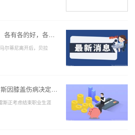
错失贝拉尔迪，米兰右翼引援锁定3小妖，各有各的好，各有各的难
，马尔蒂尼离开后，贝拉
全球速讯：多家媒体：前巴萨前锋苏亚雷斯因膝盖伤病决定退役
亚雷斯正考虑结束职业生涯