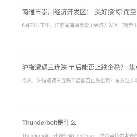
南通市崇川经济开发区：“美好接‘粽’而至
6月20日下午，江苏省南通市崇川经济开发区（观音
沪指遭遇三连跌 节后能否止跌企稳？-焦
今天，沪指遭遇三连跌节后能否止跌企稳？东方证券
Thunderbolt是什么
Thunderbolt，计划代号LightPeak，是由英特