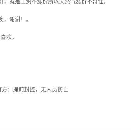
价，就是工资不涨价所以天然气涨价不奇怪。
噢，谢谢！。
会喜欢。
官方：提前封控，无人员伤亡