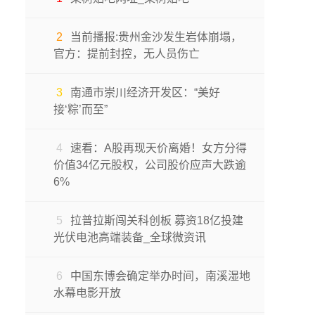
2
当前播报:贵州金沙发生岩体崩塌，
官方：提前封控，无人员伤亡
3
南通市崇川经济开发区：“美好
接‘粽’而至”
4
速看：A股再现天价离婚！女方分得
价值34亿元股权，公司股价应声大跌逾
6%
5
拉普拉斯闯关科创板 募资18亿投建
光伏电池高端装备_全球微资讯
6
中国东博会确定举办时间，南溪湿地
水幕电影开放