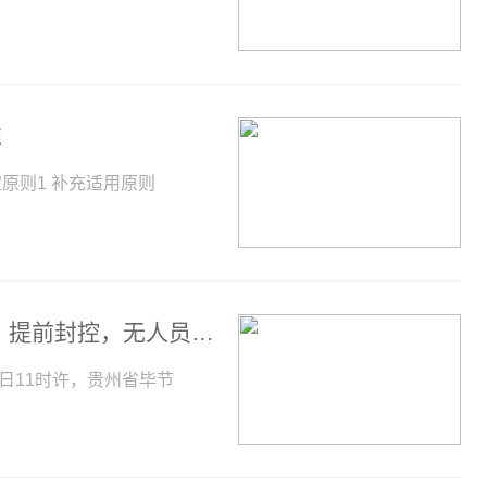
准
原则1 补充适用原则
当前播报:贵州金沙发生岩体崩塌，官方：提前封控，无人员伤亡
0日11时许，贵州省毕节