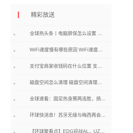
精彩放送
全球热头条丨电脑屏保怎么设置 电脑屏保怎么设置壁纸
WiFi速度慢有哪些原因 WiFi速度慢解决方法介绍 wifi比较慢怎么办?_环球信息
支付宝商家收钱码在什么位置 支付宝商家收钱码位置介绍 支付宝商家收款码在什么地方
磁盘空间怎么清理 磁盘空间清理方法 磁盘清理教程
全球速看：国足热身赛两连胜，扬科维奇“月考”过关仍有隐忧
环球快消息！苏牙无缘与梅西再会？格雷米奥将在解约合同加“反迈阿密条款”
【环球聚看点】EDG迎战AL，UZI再首发！BLG再迎强敌LNG