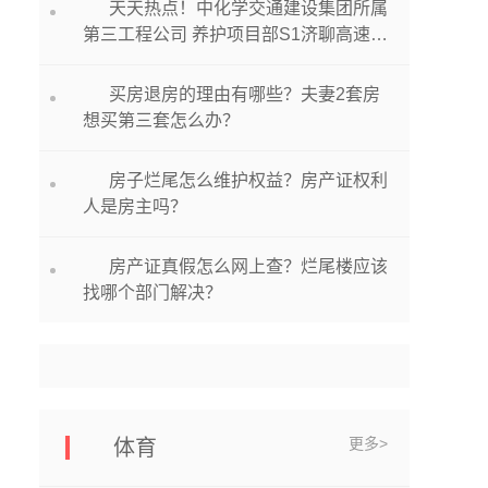
天天热点！中化学交通建设集团所属
第三工程公司 养护项目部S1济聊高速德
州段路面修复 养护工程项目开工
买房退房的理由有哪些？夫妻2套房
想买第三套怎么办？
房子烂尾怎么维护权益？房产证权利
人是房主吗？
房产证真假怎么网上查？烂尾楼应该
找哪个部门解决？
更多>
体育