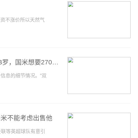
工资不涨价所以天然气
记者：利雅得胜利1500万+300万欧报价B罗，国米想要2700万 世界看点
转会信息的细节情况。“双
国米不能考虑出售他
曼联等英超球队有意引