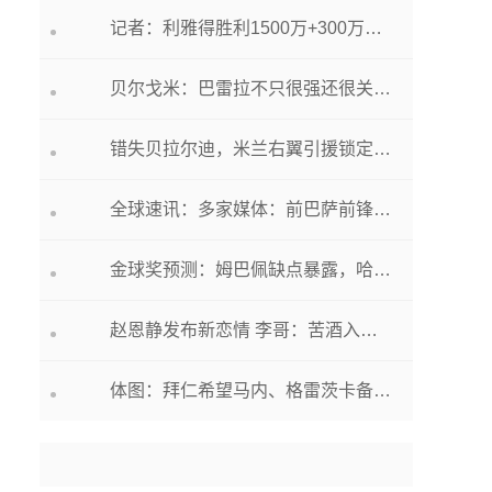
记者：利雅得胜利1500万+300万欧报价B罗，国米想要2700万 世界看点
贝尔戈米：巴雷拉不只很强还很关键，国米不能考虑出售他
错失贝拉尔迪，米兰右翼引援锁定3小妖，各有各的好，各有各的难
全球速讯：多家媒体：前巴萨前锋苏亚雷斯因膝盖伤病决定退役
金球奖预测：姆巴佩缺点暴露，哈兰德要逆袭？别忘了还有他-世界新消息
赵恩静发布新恋情 李哥：苦酒入喉心作痛
体图：拜仁希望马内、格雷茨卡备战期认清自我价值，并考虑离队