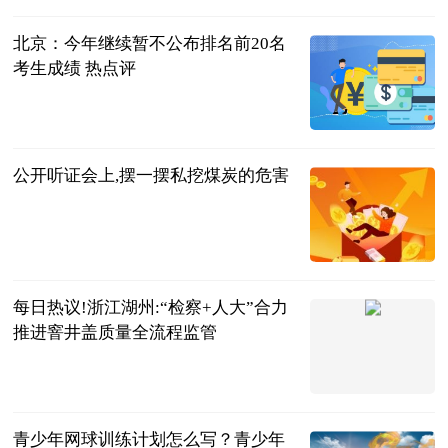
北京：今年继续暂不公布排名前20名
考生成绩 热点评
九派新闻
2023-06-25
公开听证会上,摆一摆私挖煤炭的危害
检察日报-检
察新闻版
2023-06-25
每日热议!浙江湖州:“检察+人大”合力
推进窨井盖质量全流程监管
检察日报-检
察新闻版
2023-06-25
青少年网球训练计划怎么写？青少年