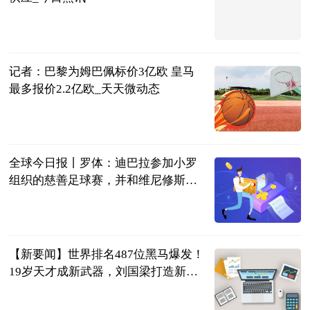
北青网-北京
青年报
2023-06-25
记者：巴黎为姆巴佩标价3亿欧 皇马
最多报价2.2亿欧_天天微动态
智道足球
2023-06-25
全球今日报丨罗体：迪巴拉参加小罗
组织的慈善足球赛，并和维尼修斯合
影留念
直播吧
2023-06-25
【新要闻】世界排名487位黑马爆发！
19岁天才成新武器，刘国梁打造新奇
兵
体育知道分子