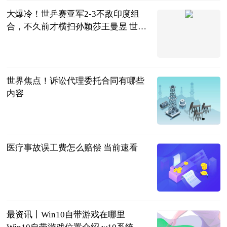
大爆冷！世乒赛亚军2-3不敌印度组
合，不久前才横扫孙颖莎王曼昱 世界
速看
全言
2023-06-25
世界焦点！诉讼代理委托合同有哪些
内容
法问网
2023-06-25
医疗事故误工费怎么赔偿 当前速看
法问网
2023-06-25
最资讯丨Win10自带游戏在哪里