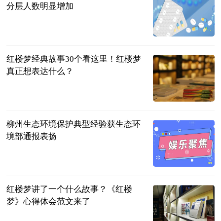
分层人数明显增加
南国早报客户
端
2023-06-25
红楼梦经典故事30个看这里！红楼梦
真正想表达什么？
民企网
2023-06-25
柳州生态环境保护典型经验获生态环
境部通报表扬
广西新闻网-
广西日报
2023-06-25
红楼梦讲了一个什么故事？《红楼
梦》心得体会范文来了