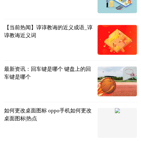
法问网
2023-06-25
【当前热闻】谆谆教诲的近义成语_谆
谆教诲近义词
青年汽车云小
站
2023-06-25
最新资讯：回车键是哪个 键盘上的回
车键是哪个
2023-06-25
如何更改桌面图标 oppo手机如何更改
桌面图标|热点
2023-06-25