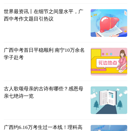
世界最资讯丨在细节之间显水平，广
西中考作文题目引热议
南国早报客户
端
2023-06-25
广西中考首日平稳顺利 南宁10万余名
学子赴考
广西新闻网-
广西日报
2023-06-25
古人歌颂母亲的古诗有哪些？感恩母
亲七绝诗一览
民企网
2023-06-25
广西约6.16万考生过一本线！理科高