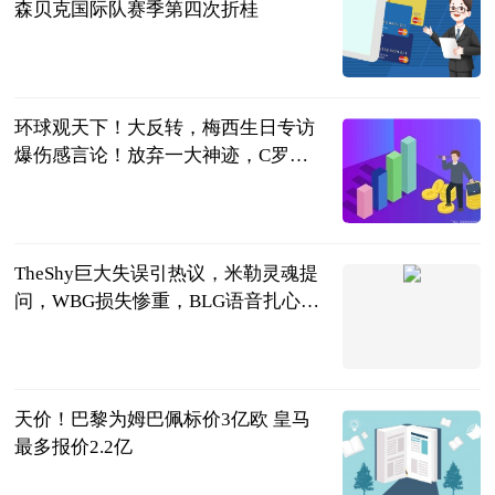
森贝克国际队赛季第四次折桂
搜狐体育
2023-06-25
环球观天下！大反转，梅西生日专访
爆伤感言论！放弃一大神迹，C罗或
独自冲击
阿希啥都聊
2023-06-25
TheShy巨大失误引热议，米勒灵魂提
问，WBG损失惨重，BLG语音扎心_
世界微动态
天下游戏汇
2023-06-25
天价！巴黎为姆巴佩标价3亿欧 皇马
最多报价2.2亿