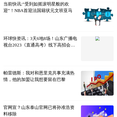
当前快讯:“受到如摇滚明星般的欢
迎”！NBA首迎法国籍状元文班亚马
环球时报
2023-06-25
环球快资讯：3天6地8场！山东广播电
视台2023《直通高考》线下高招会来
了 点击查看电子门票领取方式
闪电新闻
2023-06-25
帕雷德斯：我对和恩里克共事充满热
情，他的加盟让我想要留在巴黎
直播吧
2023-06-25
官网宣？山东泰山官网已将孙准浩资
料移除