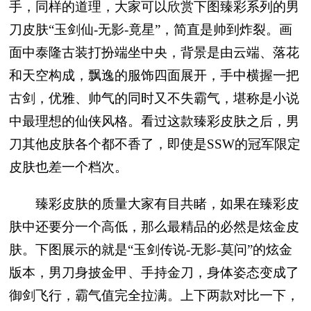
手，同样的道理，大家可以欣赏下图臻彩系列的男
刀皮肤“玉剑仙-无影-竟星”，简直是帅到炸裂。画
面中泰隆古装打扮端坐中央，背景是由云端、落花
和天空构成，飘逸的服饰四面展开，手中横握一把
古剑，优雅、帅气的同时又不失霸气，堪称是小说
中最理想的仙侠风格。看过这款臻彩皮肤之后，男
刀其他皮肤各个都不香了，即使是SSW的冠军限定
皮肤也差一个档次。
臻彩皮肤的质量大家有目共睹，如果在臻彩皮
肤中还要分一个高低，那么最精品的必然是炫金皮
肤。下图展示的就是“玉剑传说-无影-莫问”的炫金
版本，男刀身披金甲、手持金刀，身体姿态变成了
御剑飞行，霸气值完全拉满。上下两款对比一下，