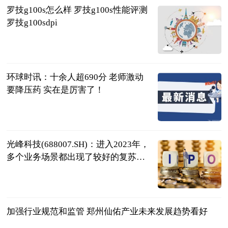
罗技g100s怎么样 罗技g100s性能评测
罗技g100sdpi
2023-06-25
环球时讯：十余人超690分 老师激动
要降压药 实在是厉害了！
四川观察
2023-06-25
光峰科技(688007.SH)：进入2023年，
多个业务场景都出现了较好的复苏迹
象，还会进一步拓展车载业务|焦点讯
格隆汇
息
2023-06-25
加强行业规范和监管 郑州仙佑产业未来发展趋势看好