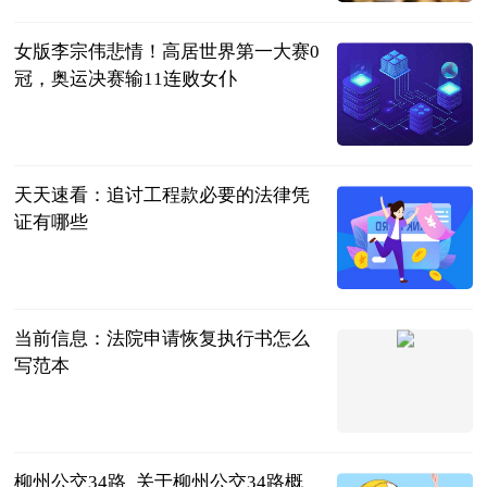
2023-06-25
女版李宗伟悲情！高居世界第一大赛0
冠，奥运决赛输11连败女仆
体坛知识分子
2023-06-25
天天速看：追讨工程款必要的法律凭
证有哪些
问法网
2023-06-25
当前信息：法院申请恢复执行书怎么
写范本
问法网
2023-06-25
柳州公交34路_关于柳州公交34路概