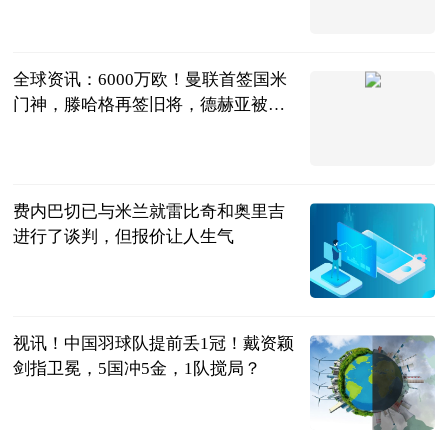
全言
2023-06-25
全球资讯：6000万欧！曼联首签国米
门神，滕哈格再签旧将，德赫亚被红
魔放弃
夏侯看足球
2023-06-25
费内巴切已与米兰就雷比奇和奥里吉
进行了谈判，但报价让人生气
天羽看球
2023-06-25
视讯！中国羽球队提前丢1冠！戴资颖
剑指卫冕，5国冲5金，1队搅局？
刘姚尧的文字
城堡
2023-06-25