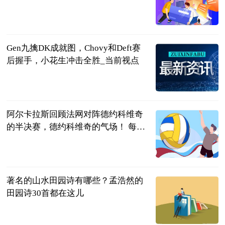
射门中国
2023-06-25
Gen九擒DK成就图，Chovy和Deft赛
后握手，小花生冲击全胜_当前视点
游戏主
2023-06-25
阿尔卡拉斯回顾法网对阵德约科维奇
的半决赛，德约科维奇的气场！ 每日
焦点
卡尔多熙
2023-06-25
著名的山水田园诗有哪些？孟浩然的
田园诗30首都在这儿
民企网
2023-06-25