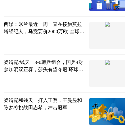
茜子足球
2023-07-04
西媒：米兰最近一周一直在接触莫拉
塔经纪人，马竞要价2000万欧-全球新
动态
直播吧
2023-07-04
梁靖崑/钱天一3-0韩乒组合，国乒4对
参加混双正赛，莎头有望夺冠 环球最
新
湘楚风云
2023-07-04
梁靖崑和钱天一打入正赛，王曼昱和
陈梦将挑战田志希，冲击冠军
二郎神侃球
2023-07-04