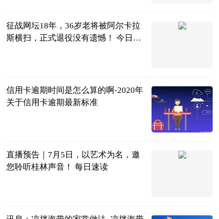
2023-07-04
征战网坛18年，36岁老将被阿尔卡拉
斯横扫，正式退役没有遗憾！ 今日要
闻
体育百说
2023-07-04
信用卡逾期时间是怎么算的啊-2020年
关于信用卡逾期最新标准
红际
2023-07-04
直播预告｜7月5日，以艺术为名，邀
您聆听桂林声音！ 每日速读
桂林市委宣传
部
2023-07-04