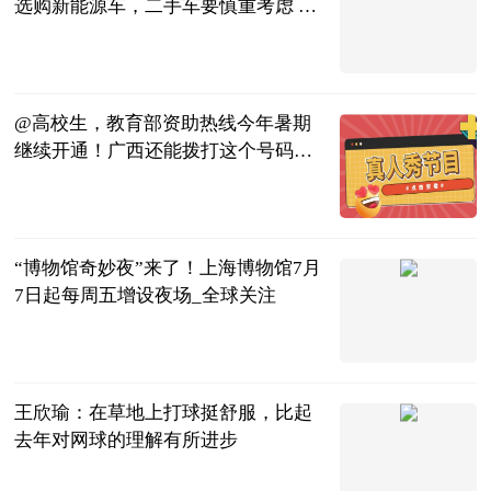
选购新能源车，二手车要慎重考虑 世
界微资讯
南宁晚报·南
宁宝客户端
2023-07-04
@高校生，教育部资助热线今年暑期
继续开通！广西还能拨打这个号码→|
全球聚焦
广西卫视
2023-07-04
“博物馆奇妙夜”来了！上海博物馆7月
7日起每周五增设夜场_全球关注
东方网
2023-07-04
王欣瑜：在草地上打球挺舒服，比起
去年对网球的理解有所进步
体育247