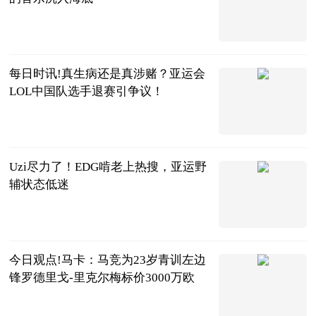
游民星空
2023-07-05
每日时讯!真生病还是真涉赌？亚运会
LOL中国队选手退赛引争议！
手谈姬
2023-07-04
Uzi尽力了！EDG啃老上热搜，亚运野
辅状态低迷
落夜电竞
2023-07-04
今日观点!马卡：马竞为23岁青训左边
锋罗德里戈-里克尔梅标价3000万欧
直播吧