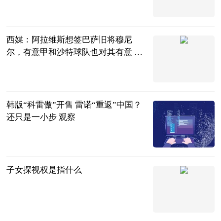
贝塔Beta工作
室
2023-07-04
西媒：阿拉维斯想签巴萨旧将穆尼
尔，有意甲和沙特球队也对其有意 世
界微头条
直播吧
2023-07-04
韩版“科雷傲”开售 雷诺“重返”中国？
还只是一小步 观察
北京商报
2023-07-04
子女探视权是指什么
法问网
2023-07-04