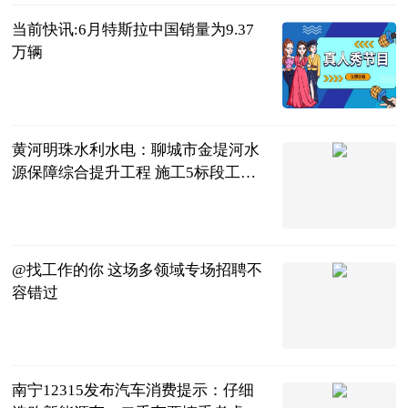
当前快讯:6月特斯拉中国销量为9.37
万辆
北京商报
2023-07-04
黄河明珠水利水电：聊城市金堤河水
源保障综合提升工程 施工5标段工程
完工 全球观点
黄河明珠水利
水电建设有限
2023-07-04
公司
@找工作的你 这场多领域专场招聘不
容错过
央视新闻客户
端
2023-07-04
南宁12315发布汽车消费提示：仔细