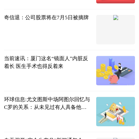
奇信退：公司股票将在7月5日被摘牌
上海证券报·
中国证券网
2023-07-04
当前速讯：厦门这名“镜面人”内脏反
着长 医生手术也得反着来
厦门日报
2023-07-04
环球信息:尤文图斯中场阿图尔回忆与
C罗的关系：从未见过有人具备他的
精神
福酱的旅行
2023-07-04