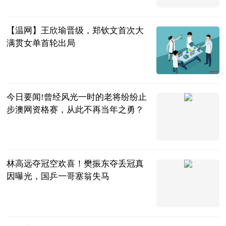
2023-07-04
【温网】王欣瑜晋级，郑钦文首次大
满贯女单首轮出局
金羊网
2023-07-04
今日要闻!曾经风光一时的老将纷纷止
步澳网资格赛，从此不再当年之勇？
小y讲宠物
2023-07-04
林高远夺冠空欢喜！樊振东夺丢冠真
因曝光，国乒一哥塞翁失马
周俊军
2023-07-04