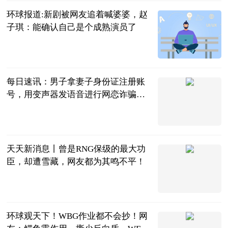
环球报道:新剧被网友追着喊婆婆，​赵
子琪：能确认自己是个成熟演员了
南方都市报
2023-07-04
每日速讯：男子拿妻子身份证注册账
号，用变声器发语音进行网恋诈骗获
刑
澎湃新闻
2023-07-04
天天新消息丨曾是RNG保级的最大功
臣，却遭雪藏，网友都为其鸣不平！
万俟如冬
2023-07-04
环球观天下！WBG作业都不会抄！网