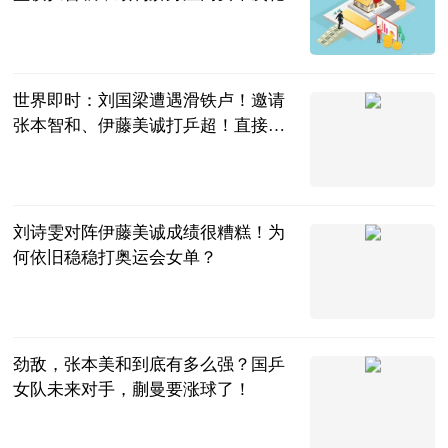
全景体育
2023-07-05
世界即时：刘国梁遭遇滑铁卢！邀请
张本智和、伊藤美诚打乒超！直接被
拒绝！
涛wer美食
2023-07-05
刘诗雯对阵伊藤美诚成绩很糟糕！为
何依旧稳稳打奥运会女单？
喜欢吃美食
2023-07-05
劲敌，张本美和到底有多么强？国乒
女队未来对手，蒯曼要涨球了！
ccy体育