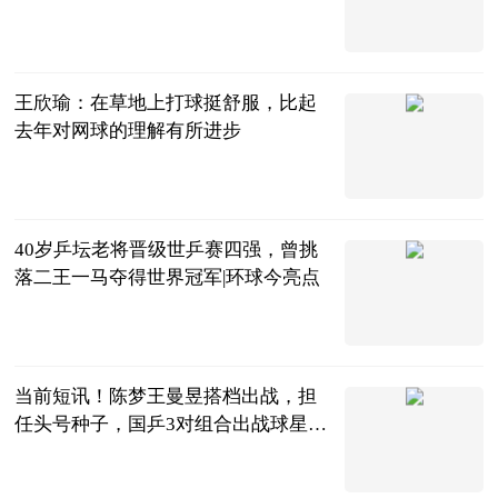
万俟如冬
2023-07-04
王欣瑜：在草地上打球挺舒服，比起
去年对网球的理解有所进步
体育247
2023-07-04
40岁乒坛老将晋级世乒赛四强，曾挑
落二王一马夺得世界冠军|环球今亮点
巷子里的美食
2023-07-04
当前短讯！陈梦王曼昱搭档出战，担
任头号种子，国乒3对组合出战球星
赛！
乒谈
2023-07-04