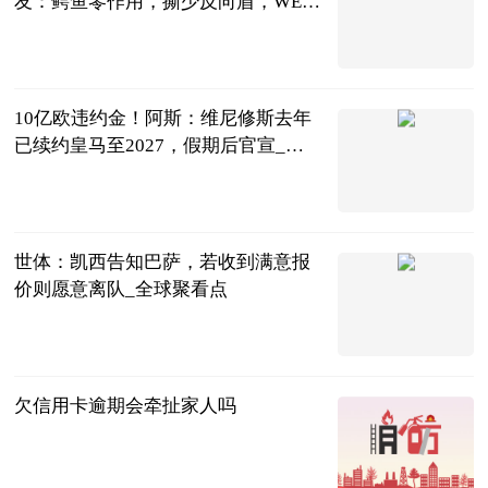
友：鳄鱼零作用，撕少反向盾，WE怎
么输？
囧王者
2023-07-04
10亿欧违约金！阿斯：维尼修斯去年
已续约皇马至2027，假期后官宣_当
前最新
直播吧
2023-07-04
世体：凯西告知巴萨，若收到满意报
价则愿意离队_全球聚看点
直播吧
2023-07-04
欠信用卡逾期会牵扯家人吗
红际
2023-07-04