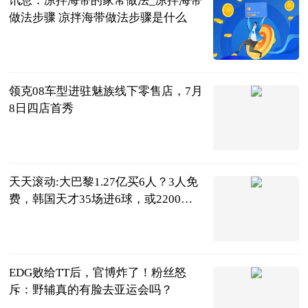
讯息：凉拌海带的家常做法_凉拌海带
做法步骤 凉拌海带做法步骤是什么
互联网
2023-07-04
领克08车型进驻魅族线下零售店，7月
8日四店首秀
IT之家
2023-07-04
天天滚动:大巴黎1.27亿买6人？3人免
费，韩国天才35场进6球，或2200万
加盟
体育你我他
2023-07-04
EDG败给TT后，官博炸了！粉丝怒
斥：野辅真的有脸去亚运会吗？