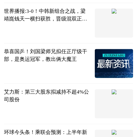
世界播报:3-0！中韩新组合之战，梁
靖崑钱天一横扫获胜，晋级混双正
赛！
陌上花开谈体
育
2023-07-04
恭喜国乒！刘国梁师兄拟任正厅级干
部，是奥运冠军，教出俩大魔王
三十年莱斯特
城球迷
2023-07-04
艾力斯：第三大股东拟减持不超4%公
司股份
界面新闻
2023-07-04
环球今头条！乘联会预测：上半年新