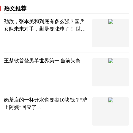
热文推荐
劲敌，张本美和到底有多么强？国乒
女队未来对手，蒯曼要涨球了！ 世界
最资讯
ccy体育
2023-07-05
王楚钦首登男单世界第一|当前头条
北青网
2023-07-05
奶茶店的一杯开水也要卖10块钱？“沪
上阿姨”回应了→
话匣子FM
2023-07-05