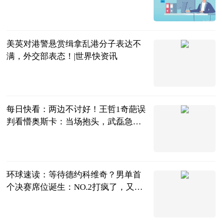
互联网
2023-07-04
美英对港警悬赏缉拿乱港分子表达不
满，外交部表态！|世界快资讯
中国青年网
2023-07-04
每日快看：两边不讨好！王哲1奇葩误
判看懵奥斯卡：当场抱头，武磊急
眼！
中超球评
2023-07-04
环球速读：等待德约科维奇？男单首
个决赛席位诞生：NO.2打疯了，又3-0
横扫
明月风晓星尘
2023-07-04