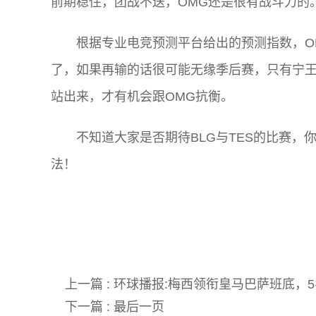
前期稳住，团战不送，OMG还是很有战斗力的
根据专业电竞预测平台给出的预测指数，OMG
了，如果再输的话很可能无缘季后赛，只有宁王
站出来，才有机会跟OMG抗衡。
不知道大家是否期待BLG与TES的比赛
法！
关键词:
上一篇 :
环球播报:梅西领衔皇马巴萨班底，
下一篇 :
最后一页