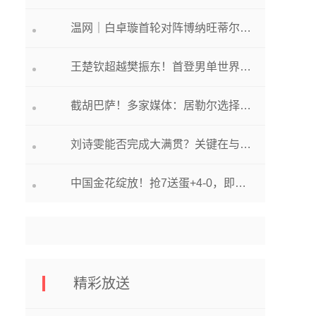
温网｜白卓璇首轮对阵博纳旺蒂尔 比赛因雨中断
王楚钦超越樊振东！首登男单世界第一
截胡巴萨！多家媒体：居勒尔选择加盟皇马，转会费约为2000万欧
刘诗雯能否完成大满贯？关键在与陈梦和伊藤美诚！_每日焦点
中国金花绽放！抢7送蛋+4-0，即将创造历史，温网种子选手全胜！
精彩放送