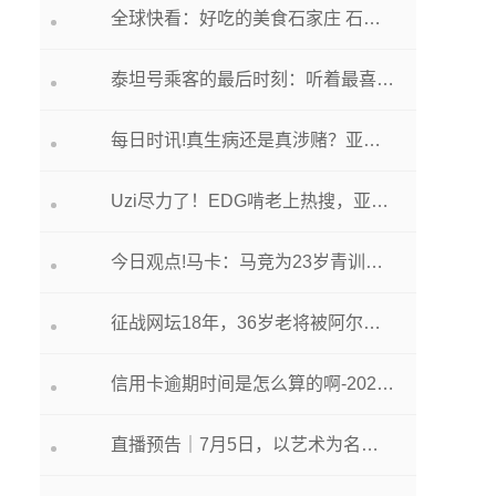
全球快看：好吃的美食石家庄 石家庄最火的美食
泰坦号乘客的最后时刻：听着最喜欢的音乐沉入海底
每日时讯!真生病还是真涉赌？亚运会LOL中国队选手退赛引争议！
Uzi尽力了！EDG啃老上热搜，亚运野辅状态低迷
今日观点!马卡：马竞为23岁青训左边锋罗德里戈-里克尔梅标价3000万欧
征战网坛18年，36岁老将被阿尔卡拉斯横扫，正式退役没有遗憾！ 今日要闻
信用卡逾期时间是怎么算的啊-2020年关于信用卡逾期最新标准
直播预告｜7月5日，以艺术为名，邀您聆听桂林声音！ 每日速读