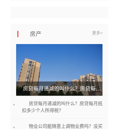
更多>
房产
房贷每月递减的叫什么？房贷每月抵扣多少个人所得税？
房贷每月递减的叫什么？房贷每月抵
扣多少个人所得税？
物业公司能随意上调物业费吗？没买