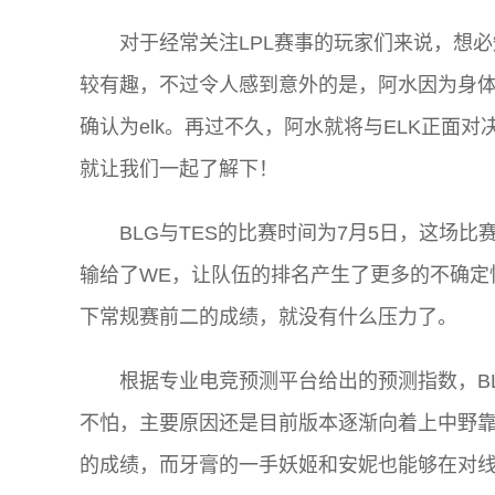
对于经常关注LPL赛事的玩家们来说，想
较有趣，不过令人感到意外的是，阿水因为身
确认为elk。再过不久，阿水就将与ELK正面
就让我们一起了解下！
BLG与TES的比赛时间为7月5日，这场
输给了WE，让队伍的排名产生了更多的不确定
下常规赛前二的成绩，就没有什么压力了。
根据专业电竞预测平台给出的预测指数，BLG以
不怕，主要原因还是目前版本逐渐向着上中野靠
的成绩，而牙膏的一手妖姬和安妮也能够在对线