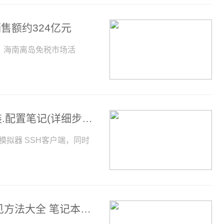
售额约324亿元
年，海南离岛免税市场活
全球微速讯：开源堡垒机GateOne的安装.配置笔记(详细步骤) 开源保垒机
终端模拟器 SSH客户端，同时
怎么修复笔记本电池 笔记本电池修复常见方法大全 笔记本电池坏了如何修复 当前视点