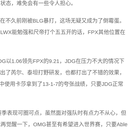
的状态，难免会有一些令人担心。
PX在不久前刚被BLG暴打，这场无疑又成为了倒霉蛋。
LWX能勉强和尺帝打个五五开的话，FPX其他位置在
1.06领先FPX的9.21，JDG在压力不大的情况下
i拿出了芮尔、泰坦打野研发，也都打出了不错的效果，
使用卡莎拿到了13-1-7的夸张战绩，只要JDG正常
本赛季表现可圈可点，虽然面对强队时有点力不从心，但
觉醒一下，OMG甚至有希望进入世界赛，只要Able