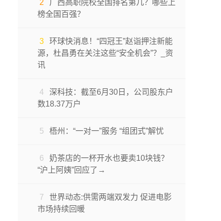
2
广西高职院校全国排名第几？哪些上
榜全国百强？
3
环球快消息！“四冠王”赵诣押注新能
源，杜昌勇在关注这些“安全机会”？_资
讯
4
深科技：截至6月30日，公司股东户
数18.37万户
5
梧州：“一对一”服务 “组团式”解忧
6
奶茶店的一杯开水也要卖10块钱？
“沪上阿姨”回应了→
7
世界动态:供需两端双发力 促进电影
市场持续回暖