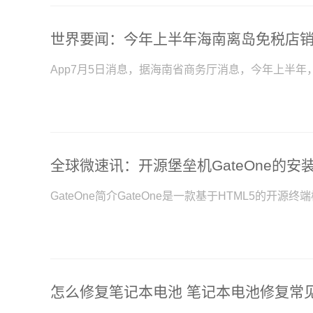
世界要闻：今年上半年海南离岛免税店销
App7月5日消息，据海南省商务厅消息，今年上半
GateOne简介GateOne是一款基于HTML5的开源