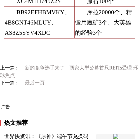
XC4MTH745Z2S
原石100个
BB92EFHBMVKY、
摩拉20000个、精
4B8GNT46MLUY、
锻用魔矿3个、大英雄
AS8Z5SYV4XDC
的经验3个
上一篇 :
新的竞争选手来了！两家大型公募首只REITs受理 环
球焦点
下一篇 :
最后一页
广告
热文推荐
世界快资讯：《原神》端午节兑换码