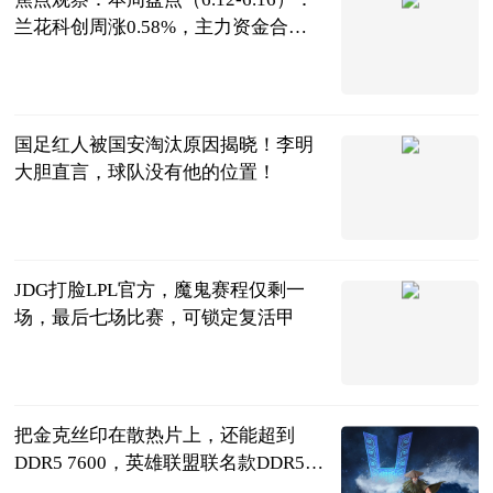
兰花科创周涨0.58%，主力资金合计
净流出8034.91万元
证券之星
2023-06-21
国足红人被国安淘汰原因揭晓！李明
大胆直言，球队没有他的位置！
枫桥落夜
2023-06-21
JDG打脸LPL官方，魔鬼赛程仅剩一
场，最后七场比赛，可锁定复活甲
天下游戏汇
2023-06-21
把金克丝印在散热片上，还能超到
DDR5 7600，英雄联盟联名款DDR5内
存首测 当前视讯