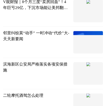
V观财报｜8个月三度“卖房回血”！4
年巨亏29亿，下沉市场能让美邦翻身
吗？ 环球最新
中新经纬
2023-06-21
邻里纠纷莫“动手” 一时冲动“代价”大-
天天新要闻
天津政法报
2023-06-21
滨海新区公安局严格落实各项安保措
施
天津政法报
2023-06-21
二轮摩托酒驾怎么处理