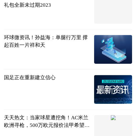
礼包全新未过期2023
游戏资讯网
2023-06-21
环球微资讯！孙益海：单腿行万里 撑
起百姓一片祥和天
盐城广电全媒
体新闻中心
2023-06-21
国足正在重新建立信心
北京日报
2023-06-21
天天热文：当家球星遭挖角！AC米兰
欧洲寻枪，500万欧元报价法甲希望之
星