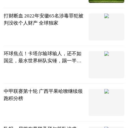
2023-06-21
打财断血 2022年安徽65名涉毒罪犯被
判没收个人财产 全球独家
金台资讯
2023-06-21
环球焦点！卡塔尔输球输人，还不如
国足，最水世界杯队实锤，踢一半罢
赛
酷侃体坛
2023-06-21
中甲联赛第十轮 广西平果哈嘹继续领
跑积分榜
内蒙古足球频
道
2023-06-21