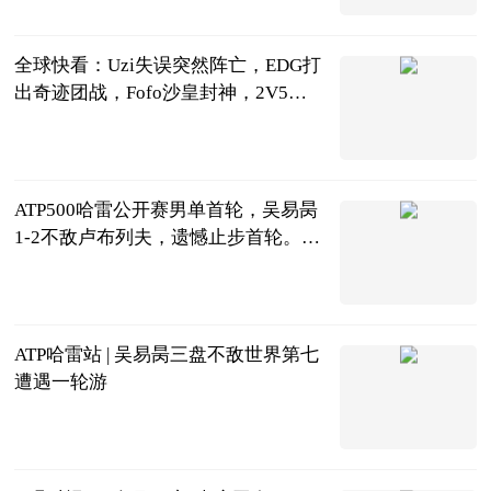
2023-06-21
全球快看：Uzi失误突然阵亡，EDG打
出奇迹团战，Fofo沙皇封神，2V5拯
救战队
天下游戏汇
2023-06-21
ATP500哈雷公开赛男单首轮，吴易昺
1-2不敌卢布列夫，遗憾止步首轮。
世界速讯
球坛风云杨先
生
2023-06-21
ATP哈雷站 | 吴易昺三盘不敌世界第七
遭遇一轮游
光明网
2023-06-21