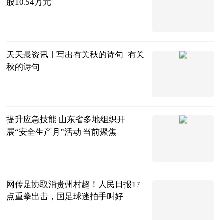
股10.54万元
东方财富
Choice数据
2023-06-21
天天最资讯丨写出有关秋的诗句_有关
秋的诗句
互联网
2023-06-21
提升应急技能 山东省多地组织开
展“安全生产月”活动 当前聚焦
鲁网
2023-06-21
网传足协取消贵州村超！人民日报17
点重拳出击，国足球迷拍手叫好
二哥聊球