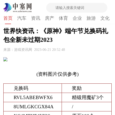
首页
汽车
资讯
房产
体育
企业
旅游
文化
世界快资讯：《原神》端午节兑换码礼
包全新未过期2023
来源：游戏资讯网
2023-06-21 20:52:48
(资料图片仅供参考)
兑换码
奖励
RVL5ABEBWFX6
精锻用魔矿3个
8UMLGKCGX84A
/