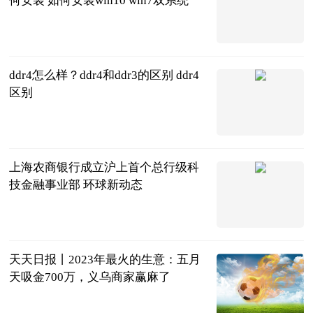
何安装 如何安装win10 win7双系统
2023-06-21
ddr4怎么样？ddr4和ddr3的区别 ddr4
区别
2023-06-21
上海农商银行成立沪上首个总行级科
技金融事业部 环球新动态
21世纪经济报
道
2023-06-21
天天日报丨2023年最火的生意：五月
天吸金700万，义乌商家赢麻了
电商在线