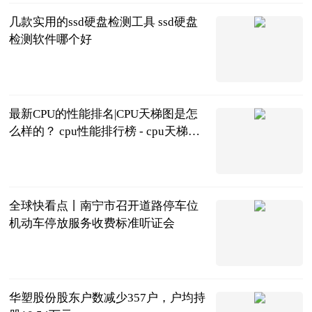
几款实用的ssd硬盘检测工具 ssd硬盘
检测软件哪个好
2023-06-21
最新CPU的性能排名|CPU天梯图是怎
么样的？ cpu性能排行榜 - cpu天梯图
- 最强cpu2021_环球微资讯
2023-06-21
全球快看点丨南宁市召开道路停车位
机动车停放服务收费标准听证会
广西日报-广
西云客户端
2023-06-21
华塑股份股东户数减少357户，户均持