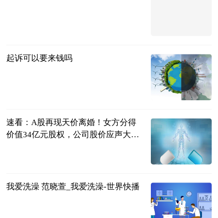
问法
2023-06-21
起诉可以要来钱吗
问法
2023-06-21
速看：A股再现天价离婚！女方分得
价值34亿元股权，公司股价应声大跌
逾6%
同花顺财经
2023-06-21
我爱洗澡 范晓萱_我爱洗澡-世界快播
互联网
2023-06-21