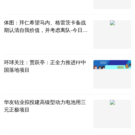
内蒙古足球频
道
2023-06-21
体图：拜仁希望马内、格雷茨卡备战
期认清自我价值，并考虑离队-今日快
看
直播吧
2023-06-21
环球关注：贾跃亭：正全力推进FF中
国落地项目
北京商报
2023-06-21
华友钴业拟投建高镍型动力电池用三
元正极项目
北京商报
2023-06-21