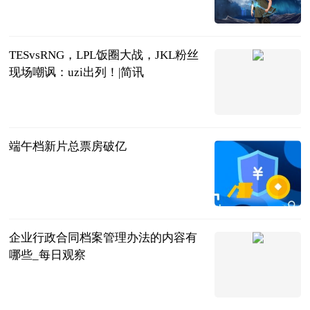
微型计算机杂
志
2023-06-21
TESvsRNG，LPL饭圈大战，JKL粉丝
现场嘲讽：uzi出列！|简讯
电竞记忆
2023-06-21
端午档新片总票房破亿
北京商报
2023-06-21
企业行政合同档案管理办法的内容有
哪些_每日观察
法问网
2023-06-21