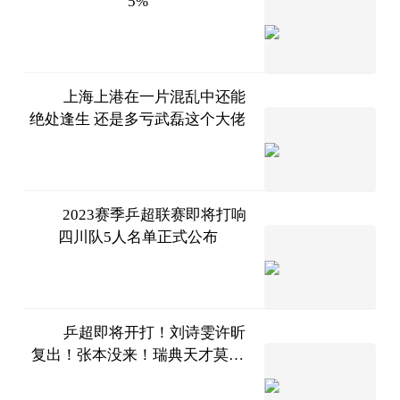
5%
东方财
富Choice数据
2023-
07-11
上海上港在一片混乱中还能
绝处逢生 还是多亏武磊这个大佬
80后体
育大蜀黍
2023-
07-11
2023赛季乒超联赛即将打响
四川队5人名单正式公布
爱看头
条
2023-
07-11
乒超即将开打！刘诗雯许昕
复出！张本没来！瑞典天才莫雷
哈尔滨
加德加盟
好乒乓
2023-