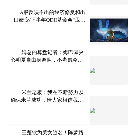
A股反映不出的经济修复和出
口嬗变/下半年QDII基金会“卫
财新网
冕”最赚钱基金吗｜数据精华
2023-
07-11
姆总的算盘记者：姆巴佩决
心明夏自由身离队，不考虑今夏
直播吧
转会
2023-
07-11
米兰老板：我在不断努力以
确保米兰成功，请大家相信我和
直播吧
我的团队
2023-
07-11
王楚钦为美女签名！陈梦路