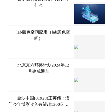
什么
互联网
2023-
07-11
lab颜色空间应用（lab颜色空
间）
互联网
2023-
07-11
北京东六环路计划2024年12
月建成通车
中国青
年报客户端
2023-
07-11
金沙中国(01928)王英伟：澳
门今年博彩收入有望超1300亿澳
智通财
门元 将投资278亿澳门元在非博彩