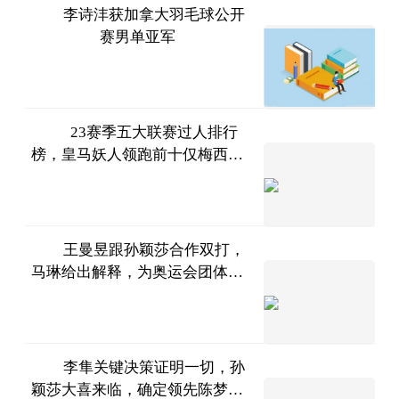
李诗沣获加拿大羽毛球公开
赛男单亚军
开屏新
闻
2023-
07-11
23赛季五大联赛过人排行
榜，皇马妖人领跑前十仅梅西一
兵哥篮
人超过25岁
球说
2023-
07-11
王曼昱跟孙颖莎合作双打，
马琳给出解释，为奥运会团体赛
肖健
做准备
2023-
07-11
李隼关键决策证明一切，孙
颖莎大喜来临，确定领先陈梦王