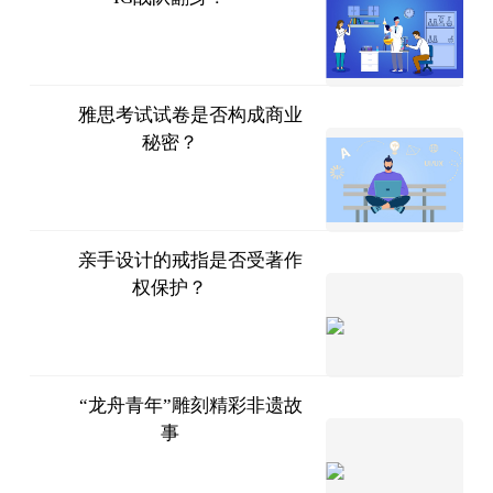
北京商
报
2023-
07-11
雅思考试试卷是否构成商业
秘密？
知产前
沿
2023-
07-11
亲手设计的戒指是否受著作
权保护？
北京西
城法院
2023-
07-11
“龙舟青年”雕刻精彩非遗故
事
中国知
识产权报
2023-
07-11