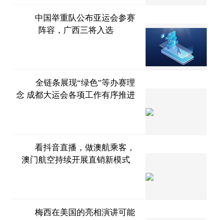
中国举重队公布亚运会参赛
阵容，广西三将入选
南国早
报客户端
2023-
07-11
全链条展现“绿色”等办赛理
念 成都大运会各项工作有序推进
央视网
2023-
07-11
看抖音直播，做澳航乘客，
澳门航空持续开展直销新模式
今日热
点网
2023-
07-11
梅西在美国的亮相演讲可能