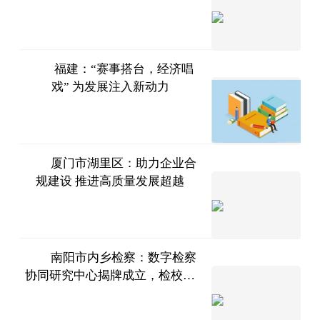
时刻体
曼昱一步
育
2023-
07-11
福建：“赛事搭台，经济唱
戏” 为发展注入新动力
中国新
闻网
2023-
07-11
厦门市湖里区：助力企业合
规建设 推进高质量发展超越
互联网
2023-
07-11
南阳市内乡检察：数字检察
协同研究中心揭牌成立，检校合
法治日
作跑出加速度
报·法治周末
2023-
07-11