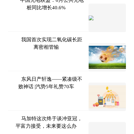
中国充电联盟：6月公共充电
桩同比增长40.6%
界面新
闻
2023-
07-11
我国首次实现二氧化碳长距
离密相管输
新华网
2023-
07-11
东风日产轩逸——紧凑级不
败神话 |汽势5年礼赞70车
手机网
易网
2023-
07-11
马加特这次终于谈冲亚冠，
平富力接受，未来要这么办
兀自醉