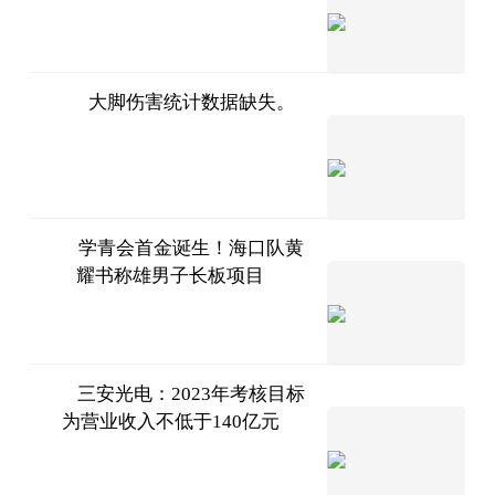
搏击江
卢布列夫
湖
2023-
07-11
大脚伤害统计数据缺失。
科技网
2023-
07-11
学青会首金诞生！海口队黄
耀书称雄男子长板项目
广西日
报-广西云客
2023-
07-11
户端
三安光电：2023年考核目标
为营业收入不低于140亿元
第一财
经
2023-
07-11