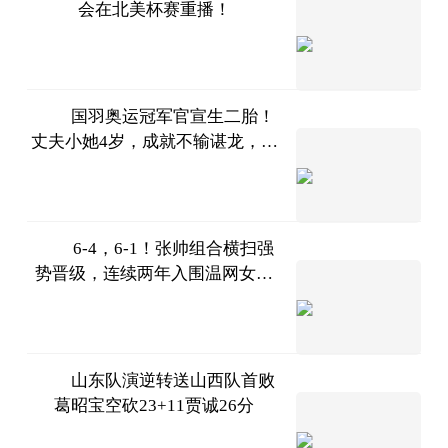
会在北美杯赛重播！
氧气是
个地铁
2023-
07-11
国羽奥运冠军官宣生二胎！
丈夫小她4岁，成就不输谌龙，满
小科电
脸幸福
竞视频
2023-
07-11
6-4，6-1！张帅组合横扫强
势晋级，连续两年入围温网女双
全景体
四强
育
2023-
07-11
山东队演逆转送山西队首败
葛昭宝空砍23+11贾诚26分
中国篮
镜头
2023-