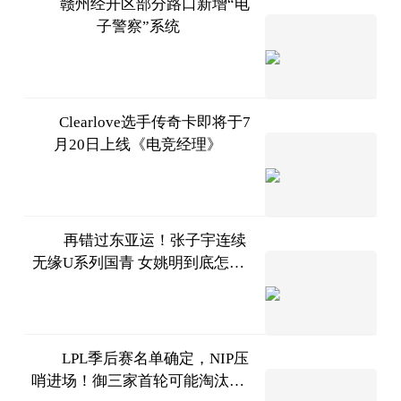
赣州经开区部分路口新增“电
子警察”系统
赣州交
警
2023-
07-11
Clearlove选手传奇卡即将于7
月20日上线《电竞经理》
天下足
球
2023-
07-11
再错过东亚运！张子宇连续
无缘U系列国青 女姚明到底怎么
大嘴爵
了？
爷侃球
2023-
07-11
LPL季后赛名单确定，NIP压
哨进场！御三家首轮可能淘汰两
叶子猪