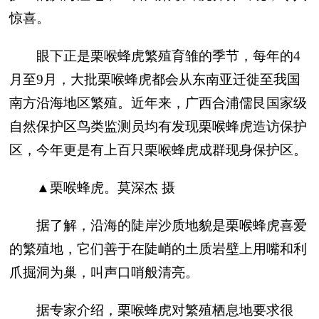
惊喜。
眼下正是栗喉蜂虎繁殖育雏的季节，每年的4
月至9月，大批栗喉蜂虎都会从东南亚迁徙至我国
南方沿海地区繁殖。近年来，广西合浦儒艮国家级
自然保护区鸟类监测员均有发现栗喉蜂虎造访保护
区，今年更是有上百只栗喉蜂虎成群现身保护区。
▲栗喉蜂虎。莫深杰 摄
据了解，沿海的陡岸沙质地貌是栗喉蜂虎喜爱
的繁殖地，它们善于在陡峭的土质岩壁上用嘴和利
爪掘洞为巢，叫声口哨般清亮。
据专家介绍，栗喉蜂虎对繁殖栖息地要求很