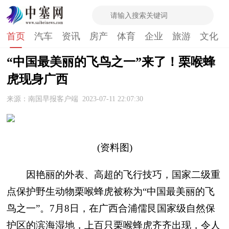
首页
汽车
资讯
房产
体育
企业
旅游
文化
“中国最美丽的飞鸟之一”来了！栗喉蜂
虎现身广西
来源：南国早报客户端
2023-07-11 22:07:30
(资料图)
因艳丽的外表、高超的飞行技巧，国家二级重
点保护野生动物栗喉蜂虎被称为“中国最美丽的飞
鸟之一”。7月8日，在广西合浦儒艮国家级自然保
护区的滨海湿地，上百只栗喉蜂虎齐齐出现，令人