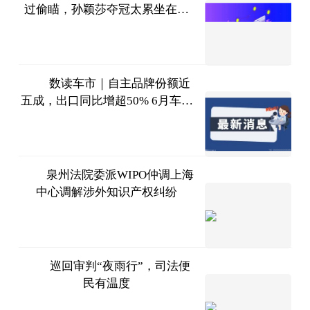
过偷瞄，孙颖莎夺冠太累坐在大
肖健
皮箱偷懒
2023-
07-11
数读车市｜自主品牌份额近
五成，出口同比增超50% 6月车市
北京商
火热回暖
报
2023-
07-11
泉州法院委派WIPO仲调上海
中心调解涉外知识产权纠纷
互联网
2023-
07-11
巡回审判“夜雨行”，司法便
民有温度
互联网
2023-