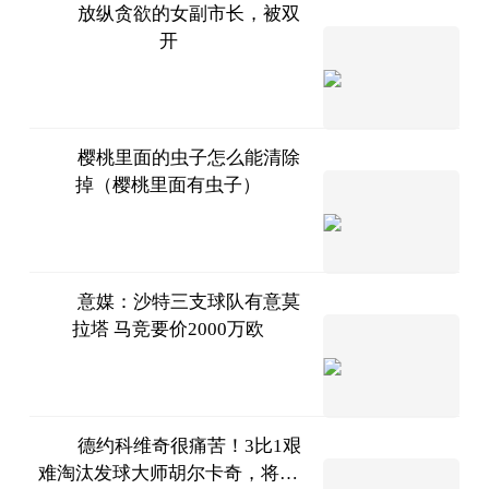
放纵贪欲的女副市长，被双
开
海外网
2023-
07-11
樱桃里面的虫子怎么能清除
掉（樱桃里面有虫子）
互联网
2023-
07-11
意媒：沙特三支球队有意莫
拉塔 马竞要价2000万欧
智道足
球
2023-
07-11
德约科维奇很痛苦！3比1艰
难淘汰发球大师胡尔卡奇，将打