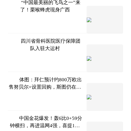
“中国最美丽的飞鸟之一”来
了！栗喉蜂虎现身广西
南国早
报客户端
2023-
07-11
四川省骨科医院医疗保障团
队入驻大运村
川观新
闻
2023-
07-11
体图：拜仁预计约800万欧出
售努贝尔+设置回购，斯图仍在竞
直播吧
争中
2023-
07-11
中国金花爆发！轰6比0+59分
钟横扫，再进温网4强，喜提140