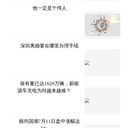
他一定是个伟人
个人图
书馆-无信不
2023-
07-11
立
深圳离婚要在哪里办理手续
问法
2023-
07-11
保有量已达1620万辆，新能
源车充电为何越来越难？
懂车帝
2023-
07-11
丽尚国潮7月11日盘中涨幅达