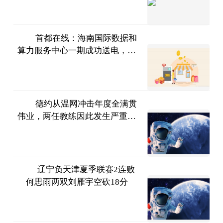
经
2023-
项目
07-11
首都在线：海南国际数据和
算力服务中心一期成功送电，今
同花顺
年8月可正式投入运营
财经
2023-
07-11
德约从温网冲击年度全满贯
伟业，两任教练因此发生严重意
网球之
见分歧
家
2023-
07-11
辽宁负天津夏季联赛2连败
何思雨两双刘雁宇空砍18分
中国篮
镜头
2023-
07-11