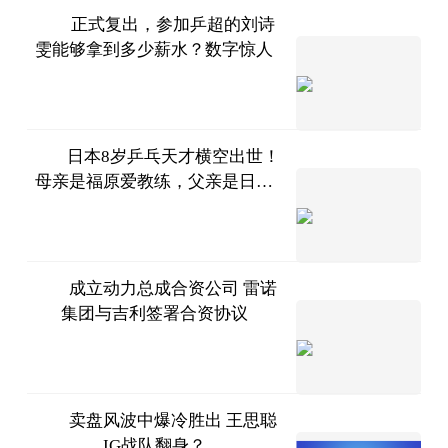
正式复出，参加乒超的刘诗
雯能够拿到多少薪水？数字惊人
东球弟
2023-
07-11
日本8岁乒乓天才横空出世！
母亲是福原爱教练，父亲是日本
少立聊
前国手
美食
2023-
07-11
成立动力总成合资公司 雷诺
集团与吉利签署合资协议
北京商
报
2023-
07-11
卖盘风波中爆冷胜出 王思聪
IG战队翻身？