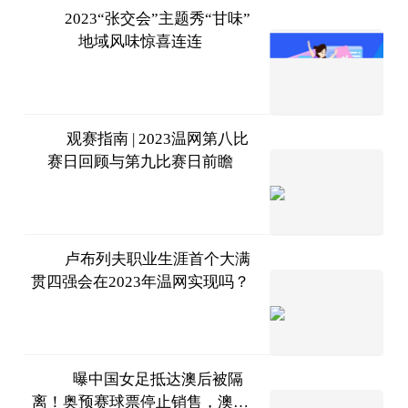
2023“张交会”主题秀“甘味”
地域风味惊喜连连
中国甘
肃网
2023-
07-11
观赛指南 | 2023温网第八比
赛日回顾与第九比赛日前瞻
体育
247
2023-
07-11
卢布列夫职业生涯首个大满
贯四强会在2023年温网实现吗？
网球之
家
2023-
07-11
曝中国女足抵达澳后被隔
离！奥预赛球票停止销售，澳网