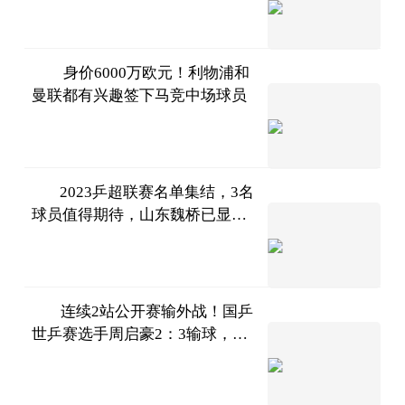
叹芳华
2023-
07-11
身价6000万欧元！利物浦和
曼联都有兴趣签下马竞中场球员
足球文
化FF
2023-
07-11
2023乒超联赛名单集结，3名
球员值得期待，山东魏桥已显冠
老乐说
军相
球
2023-
07-11
连续2站公开赛输外战！国乒
世乒赛选手周启豪2：3输球，遭
大Q说
遇大冷门
体育
2023-
07-11