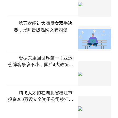
曹老师
万元
评球
2023-
07-11
第五次闯进大满贯女双半决
赛，张帅晋级温网女双四强
北京日
报
2023-
07-11
樊振东重回世界第一！亚运
会阵容争议不小，国乒4大教练发
快乐的
声释疑
小白球
2023-
07-11
腾飞人才拟在湖北省枝江市
投资200万设立全资子公司枝江市
挖贝网
滕飞人力资源有限公司
2023-
07-11