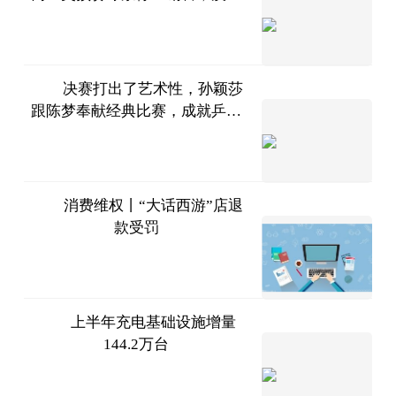
梨白下
仍人山人海
浅酌
2023-
07-11
决赛打出了艺术性，孙颖莎
跟陈梦奉献经典比赛，成就乒坛
二郎神
姐妹情
侃球
2023-
07-11
消费维权丨“大话西游”店退
款受罚
湖南日
报
2023-
07-11
上半年充电基础设施增量
144.2万台
北京商
报
2023-
07-11