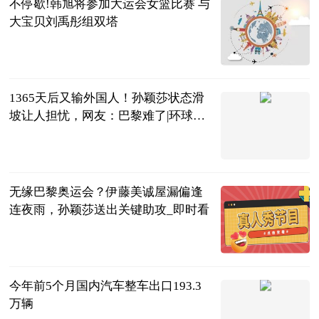
不停歇!韩旭将参加大运会女篮比赛 与
大宝贝刘禹彤组双塔
中国篮镜头
2023-07-04
1365天后又输外国人！孙颖莎状态滑
坡让人担忧，网友：巴黎难了|环球观
点
体育知道分子
2023-07-04
无缘巴黎奥运会？伊藤美诚屋漏偏逢
连夜雨，孙颖莎送出关键助攻_即时看
体坛知识分子
2023-07-04
今年前5个月国内汽车整车出口193.3
万辆