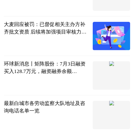
三十年莱斯特
城球迷
2023-07-04
大麦回应被罚：已督促相关主办方补
齐批文资质 后续将加强项目审核力度-
新消息
北京商报
2023-07-04
环球新消息丨矩阵股份：7月3日融资
买入128.7万元，融资融券余额
2988.26万元
证券之星
2023-07-04
最新白城市各劳动监察大队地址及咨
询电话名单一览
律师界
2023-07-04