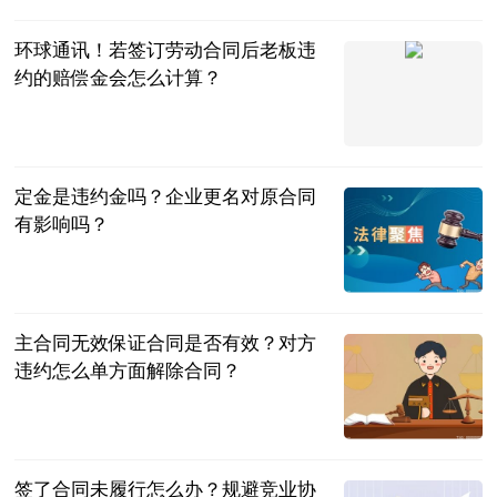
佛经
2023-07-04
环球通讯！若签订劳动合同后老板违
约的赔偿金会怎么计算？
法问网
2023-07-04
定金是违约金吗？企业更名对原合同
有影响吗？
民企网
2023-07-04
主合同无效保证合同是否有效？对方
违约怎么单方面解除合同？
民企网
2023-07-04
签了合同未履行怎么办？规避竞业协