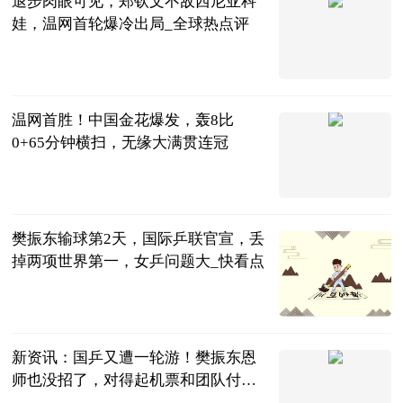
退步肉眼可见，郑钦文不敌西尼亚科
娃，温网首轮爆冷出局_全球热点评
体育247
2023-07-04
温网首胜！中国金花爆发，轰8比
0+65分钟横扫，无缘大满贯连冠
曹老师评球
2023-07-04
樊振东输球第2天，国际乒联官宣，丢
掉两项世界第一，女乒问题大_快看点
豫哥侃球
2023-07-04
新资讯：国乒又遭一轮游！樊振东恩
师也没招了，对得起机票和团队付出
吗？