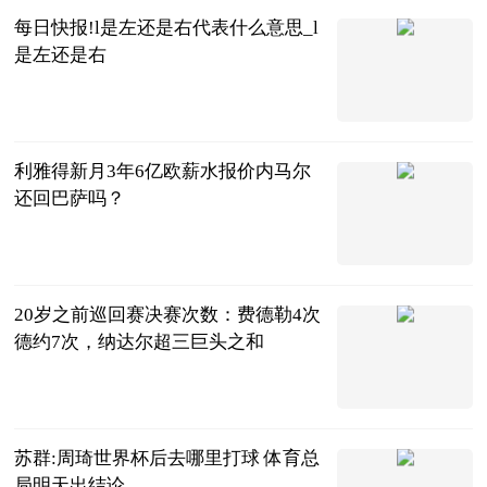
每日快报!l是左还是右代表什么意思_l
是左还是右
互联网
2023-07-04
利雅得新月3年6亿欧薪水报价内马尔
还回巴萨吗？
足坛欧美汇
2023-07-04
20岁之前巡回赛决赛次数：费德勒4次
德约7次，纳达尔超三巨头之和
月下我独醒
2023-07-04
苏群:周琦世界杯后去哪里打球 体育总
局明天出结论