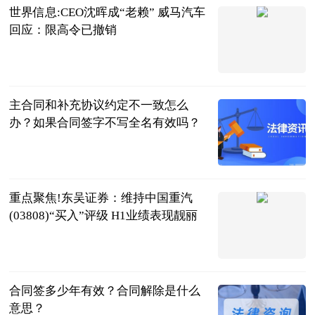
世界信息:CEO沈晖成“老赖” 威马汽车
回应：限高令已撤销
北京商报
2023-07-04
主合同和补充协议约定不一致怎么
办？如果合同签字不写全名有效吗？
民企网
2023-07-04
重点聚焦!东吴证券：维持中国重汽
(03808)“买入”评级 H1业绩表现靓丽
智通财经网
2023-07-04
合同签多少年有效？合同解除是什么
意思？