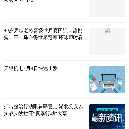
中国篮镜头
2023-07-04
40岁乒坛老将晋级世乒赛四强，曾挑
落二王一马夺得世界冠军|环球即时看
巷子里的美食
2023-07-04
天银机电7月4日快速上涨
东方财富
Choice数据
2023-07-04
打击整治行动跟着民意走 湖北公安以
实战实效拉开“夏季行动”大幕
湖北长安网