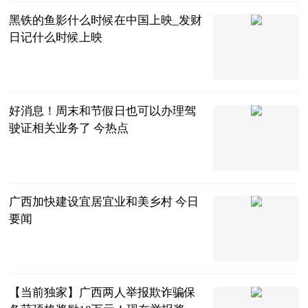
黑铁的鱼影什么时候在中国上映_发财
日记什么时候上映
互联网
2023-07-04
好消息！周末和节假日也可以办理驾
驶证相关业务了 今热点
南国今报APP
2023-07-04
广西加快建设宜居宜业和美乡村 今日
要闻
广西日报-广
西云客户端
2023-07-04
【当前独家】广西两人举报欺诈骗保