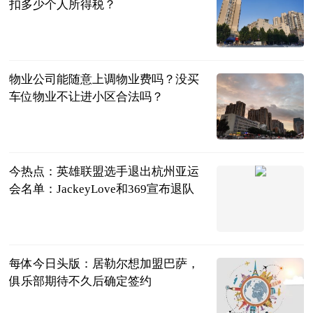
扣多少个人所得税？
民企网
2023-07-04
物业公司能随意上调物业费吗？没买
车位物业不让进小区合法吗？
民企网
2023-07-04
今热点：英雄联盟选手退出杭州亚运
会名单：JackeyLove和369宣布退队
ITBEAR科技
资讯
2023-07-04
每体今日头版：居勒尔想加盟巴萨，
俱乐部期待不久后确定签约