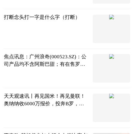
2023-07-04
打断念头打一字是什么字（打断）
互联网
2023-07-04
焦点讯息：广州浪奇(000523.SZ)：公
司产品均不含阿斯巴甜；有在售罗汉
果糖，零卡糖等含天然代糖的产品
格隆汇
2023-07-04
天天观速讯丨再见国米！再见曼联！
奥纳纳收6000万报价，投奔B罗，携C
罗冲亚冠
球场新视角
2023-07-04