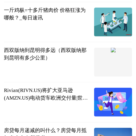
一斤鸡枞=十多斤猪肉价 价格狂涨为
哪般？_每日速讯
红星新闻网
2023-07-04
西双版纳到昆明得多远（西双版纳那
到昆明有多少公里）
互联网
2023-07-04
Rivian(RIVN.US)将扩大亚马逊
(AMZN.US)电动货车欧洲交付量|世界
播资讯
亚汇网
2023-07-04
房贷每月递减的叫什么？房贷每月抵