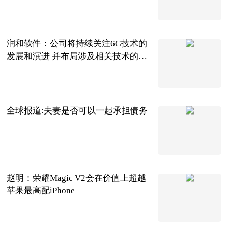
北京商报
2023-07-04
润和软件：公司将持续关注6G技术的
发展和演进 并布局涉及相关技术的硬
件适配和应用升级
每日经济新闻
2023-07-04
全球报道:夫妻是否可以一起承担债务
法问网
2023-07-04
赵明：荣耀Magic V2会在价值上超越
苹果最高配iPhone
CNMO手机中
国
2023-07-04