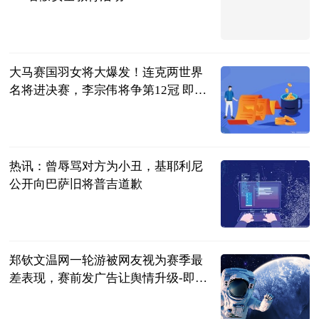
齐鲁壹点
2023-07-04
大马赛国羽女将大爆发！连克两世界
名将进决赛，李宗伟将争第12冠 即时
看
满船清梦醉星
河
2023-07-04
热讯：曾辱骂对方为小丑，基耶利尼
公开向巴萨旧将普吉道歉
直播吧
2023-07-04
郑钦文温网一轮游被网友视为赛季最
差表现，赛前发广告让舆情升级-即时
看
网球之家