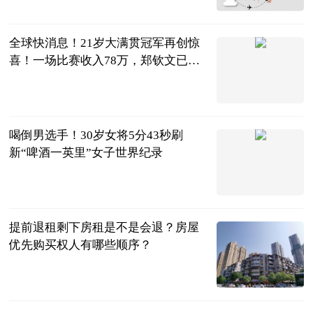
直播吧
2023-07-04
全球快消息！21岁大满贯冠军再创惊
喜！一场比赛收入78万，郑钦文已经
被取代
体育知道分子
2023-07-04
喝倒男选手！30岁女将5分43秒刷
新“啤酒一英里”女子世界纪录
搜狐跑步
2023-07-04
提前退租剩下房租是不是会退？房屋
优先购买权人有哪些顺序？
民企网
2023-07-04