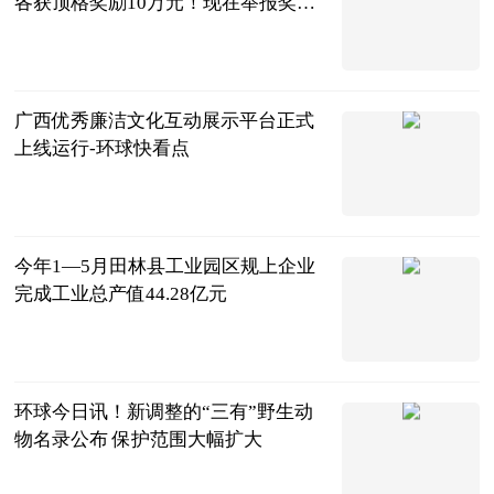
各获顶格奖励10万元！现在举报奖励
上限提高到20万元
南国早报客户
端
2023-07-04
广西优秀廉洁文化互动展示平台正式
上线运行-环球快看点
广西新闻网-
广西日报
2023-07-04
今年1—5月田林县工业园区规上企业
完成工业总产值44.28亿元
广西新闻网-
广西日报
2023-07-04
环球今日讯！新调整的“三有”野生动
物名录公布 保护范围大幅扩大
人民网