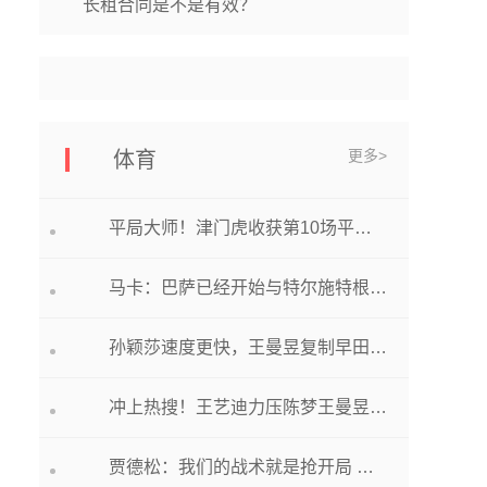
长租合同是不是有效？
更多>
体育
平局大师！津门虎收获第10场平局，保级无压力，争亚冠资格
马卡：巴萨已经开始与特尔施特根谈判，希望与其续约到2028年
孙颖莎速度更快，王曼昱复制早田希娜的打法，在以快打快
冲上热搜！王艺迪力压陈梦王曼昱，舆论不满引争议，马琳被抨击
贾德松：我们的战术就是抢开局 胜利献给球迷