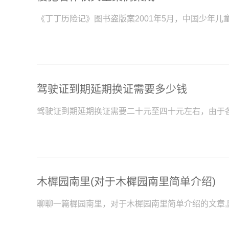
《丁丁历险记》图书盗版案2001年5月，中国少年儿
驾驶证到期延期换证需要多少钱
驾驶证到期延期换证需要二十元至四十元左右，由于
木樨园南里(对于木樨园南里简单介绍)
聊聊一篇樨园南里，对于木樨园南里简单介绍的文章,