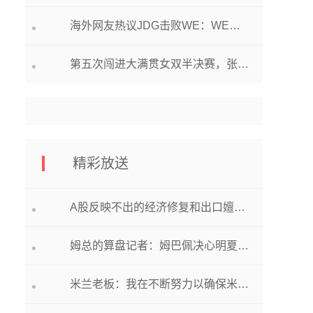
海外网友热议JDG击败WE：WE输得很奇怪！JDG打得像一坨屎
第五次闯进大满贯女双半决赛，张帅晋级温网女双四强
精彩放送
A股反映不出的经济修复和出口嬗变/下半年QDII基金会“卫冕”最赚钱基金吗｜数据精华
姆总的算盘记者：姆巴佩决心明夏自由身离队，不考虑今夏转会
米兰老板：我在不断努力以确保米兰成功，请大家相信我和我的团队