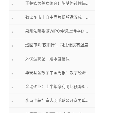
王楚钦为美女签名！陈梦路过偷瞄，孙颖莎夺冠太累坐在大皮箱偷懒
数读车市｜自主品牌份额近五成，出口同比增超50% 6月车市火热回暖
泉州法院委派WIPO仲调上海中心调解涉外知识产权纠纷
巡回审判“夜雨行”，司法便民有温度
入伏迎高温 嬉水度暑假
华安基金数字中国周报：数字经济细分方向景气度较高，等待后市行情恢复
金瑞矿业：上半年净利同比预降88.53%左右
李诗沣获加拿大羽毛球公开赛男单亚军