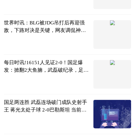
条条爱侃球
2023-06-20
世界时讯：BLG被JDG吊打后再迎强
敌，下路对决是关键，网友调侃神力
被吸走了
电竞嘤嘤怪
2023-06-20
每日时讯!16151人见证2-0！国足爆
发：掀翻2大鱼腩，武磊破纪录，足协
赢了
侃球部落
2023-06-20
国足两连胜 武磊连场破门成队史射手
王 蒋光太处子球 2-0巴勒斯坦 当前最
新
智道足球
2023-06-20