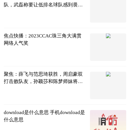
队，武磊称要让低排名球队感到畏
惧，我们需要建立自信心
球坛风云杨先
生
2023-06-21
焦点快播：2023CCAC珠三角大满贯
网络人气奖
超自然时尚说
2023-06-21
聚焦：薛飞与范思琦获胜，周启豪双
打击败队友，孙颖莎和陈梦师妹将亮
相
芷芷聊生活
2023-06-21
download是什么意思 手机download是
什么意思