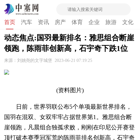
首页
汽车
资讯
房产
体育
企业
旅游
文化
动态焦点:国羽最新排名：雅思组合断崖
领跑，陈雨菲创新高，石宇奇下跌1位
来源：刘姚尧的文字城堡
2023-06-21 07:19:25
(资料图片)
日前，世界羽联公布5个单项最新世界排名，
国羽在混双、女双牢牢占据世界第1。雅思组合断
崖领跑，凡晨组合独孤求败，刚刚在印尼公开赛登
顶打破本赛季冠军荒的陈雨菲排名创新高，石宇奇