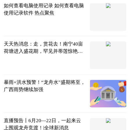
如何查看电脑使用记录 如何查看电脑
使用记录软件 热点聚焦
2023-06-21
天天热消息：走，赏花去！南宁40亩
荷塘进入盛花期，罕见并蒂莲惊艳盛
放
南宁广播电视
台 贺州市广
2023-06-21
播电视台
暴雨+洪水预警！“龙舟水”盛期将至，
广西雨势继续加强
南国早报
2023-06-21
直播预告丨6月20—22日，一起来云
上围观龙舟竞渡！|全球新消息