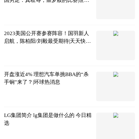
国男足：真耻辱，噩梦般的比赛|世界
快看点
ADfiger
2023-06-20
2023美国公开赛参赛阵容！国羽新人
启航，陈柏阳/刘毅最受期待|天天快看
点
虫大话体坛
2023-06-20
开盘涨近4% 理想汽车单挑BBA的“杀
手锏”来了？|环球热消息
北京商报
2023-06-20
LG集团简介 lg集团是做什么的 今日精
选
2023-06-20