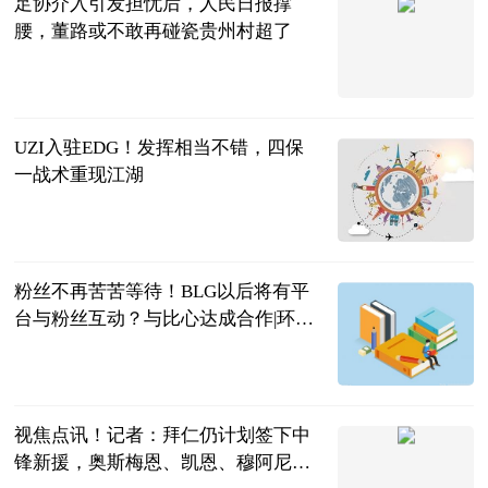
足协介入引发担忧后，人民日报撑
腰，董路或不敢再碰瓷贵州村超了
彬少侃球
2023-06-20
UZI入驻EDG！发挥相当不错，四保
一战术重现江湖
响当当游戏
2023-06-20
粉丝不再苦苦等待！BLG以后将有平
台与粉丝互动？与比心达成合作|环球
新要闻
游戏哔哔哔
2023-06-20
视焦点讯！记者：拜仁仍计划签下中
锋新援，奥斯梅恩、凯恩、穆阿尼是