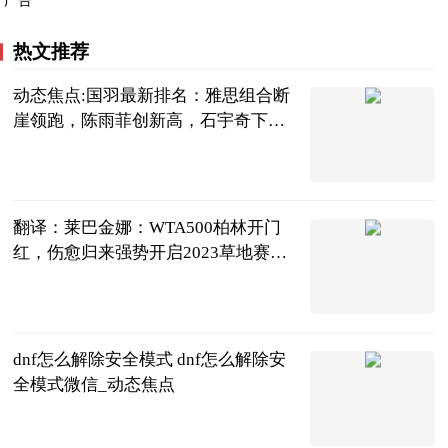
广告
热文推荐
动态焦点:国羽最新排名：雅思组合断
崖领跑，陈雨菲创新高，石宇奇下跌1
位
刘姚尧的文字
城堡
2023-06-21
翻译：莱巴金娜：WTA500柏林开门
红，伤愈归来强势开启2023草地赛之
旅
龚大烈
2023-06-21
dnf怎么解除安全模式 dnf怎么解除安
全模式微信_动态焦点
2023-06-21