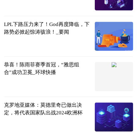
大电竞APP
2023-06-20
LPL下路压力来了！God再度降临，下
路势必掀起惊涛骇浪！_要闻
游漫趣谈
2023-06-20
恭喜！陈雨菲赛季首冠，“雅思组
合”成功卫冕_环球快播
光明网
2023-06-20
克罗地亚媒体：莫德里奇已做出决
定，将代表国家队出战2024欧洲杯
直播吧
2023-06-20