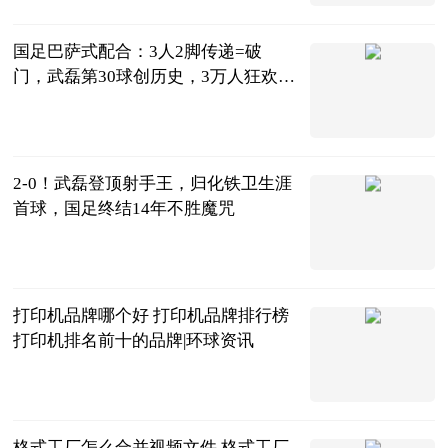
2023-06-20
国足巴萨式配合：3人2脚传递=破
门，武磊第30球创历史，3万人狂欢_
全球新消息
侃球部落
2023-06-20
2-0！武磊登顶射手王，归化铁卫生涯
首球，国足终结14年不胜魔咒
陌上花开谈体
育
2023-06-20
打印机品牌哪个好 打印机品牌排行榜
打印机排名前十的品牌|环球资讯
2023-06-20
格式工厂怎么合并视频文件 格式工厂