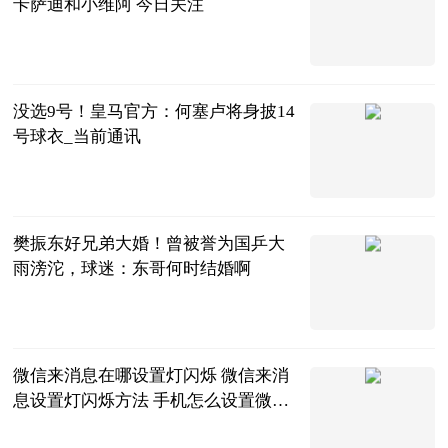
卡萨迪和小维阿 今日关注
直播吧
2023-06-20
没选9号！皇马官方：何塞卢将身披14
号球衣_当前通讯
直播吧
2023-06-20
樊振东好兄弟大婚！曾被誉为国乒大
雨滂沱，球迷：东哥何时结婚啊
海宝体育
2023-06-20
微信来消息在哪设置灯闪烁 微信来消
息设置灯闪烁方法 手机怎么设置微信
来信息后灯闪|环球播资讯
2023-06-20