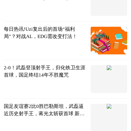
广西日报-广
西云客户端
2023-06-21
每日热讯!Uzi复出后的首场“福利
局”？对战AL，EDG需改变打法！
大话小撸圈
2023-06-20
2-0！武磊登顶射手王，归化铁卫生涯
首球，国足终结14年不胜魔咒
陌上花开谈体
育
2023-06-20
国足友谊赛2比0胜巴勒斯坦，武磊逼
近历史射手王，蒋光太斩获首球 新资
讯
vv体育