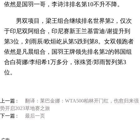
依然是国羽一哥，李诗沣排名第10不升不降。
男双项目，梁王组合继续排名世界第2，仅次
于印尼双阿组合，印尼赛新王兰基雷迪/谢提升到
第3位，刘雨辰/欧烜屹从第5跌到第8。女双领跑者
依然是凡晨组合，国羽王牌领先排名第2的韩国组
合白荷娜/李绍希1万多分，张殊贤/郑雨暂列第3
位。
上一篇 :
翻译：莱巴金娜：WTA500柏林开门红，伤愈归来强
势开启2023草地赛之旅
下一篇 :
最后一页