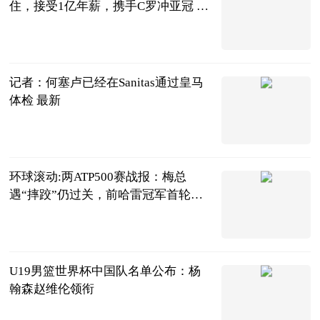
住，接受1亿年薪，携手C罗冲亚冠 全
球热推荐
球场新视角
2023-06-20
记者：何塞卢已经在Sanitas通过皇马
体检 最新
直播吧
2023-06-20
环球滚动:两ATP500赛战报：梅总
遇“摔跤”仍过关，前哈雷冠军首轮
游！
网球之家
2023-06-20
U19男篮世界杯中国队名单公布：杨
翰森赵维伦领衔