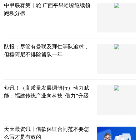
中甲联赛第十轮 广西平果哈嘹继续领
跑积分榜
内蒙古足球频
道
2023-06-21
队报：尽管有曼联及拜仁等队追求，
但穆阿尼不排除留队一年
直播吧
2023-06-21
短讯！（高质量发展调研行）动力赋
能：福建传统产业向科技“借力”升级
中国新闻网
2023-06-21
天天最资讯丨借款保证合同范本要怎
么写才是有效的