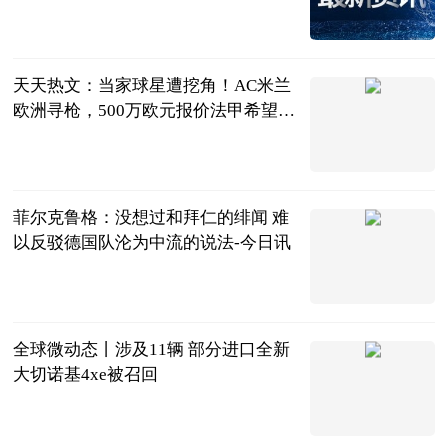
2023-06-21
天天热文：当家球星遭挖角！AC米兰
欧洲寻枪，500万欧元报价法甲希望之
星
体坛春秋
2023-06-21
菲尔克鲁格：没想过和拜仁的绯闻 难
以反驳德国队沦为中流的说法-今日讯
直播吧
2023-06-21
全球微动态丨涉及11辆 部分进口全新
大切诺基4xe被召回
北京商报
2023-06-21