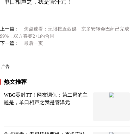
单口相声之，我是管泽元！
上一篇 :
焦点速看：无限接近西媒：京多安转会巴萨已完成
99%，双方将签2+1的合同
下一篇 :
最后一页
广告
热文推荐
WBG零封TT！网友调侃：第二局的主
题是，单口相声之我是管泽元
囧王者
2023-06-21