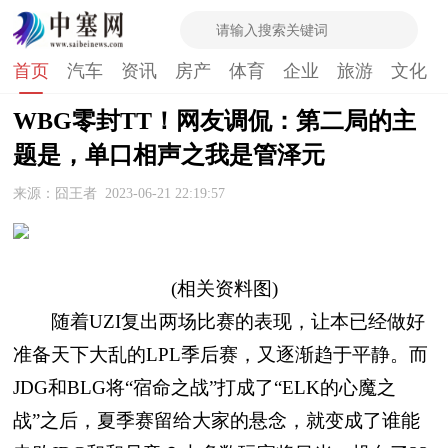
首页
汽车
资讯
房产
体育
企业
旅游
文化
WBG零封TT！网友调侃：第二局的主
题是，单口相声之我是管泽元
来源：囧王者
2023-06-21 22:19:57
(相关资料图)
随着UZI复出两场比赛的表现，让本已经做好
准备天下大乱的LPL季后赛，又逐渐趋于平静。而
JDG和BLG将“宿命之战”打成了“ELK的心魔之
战”之后，夏季赛留给大家的悬念，就变成了谁能