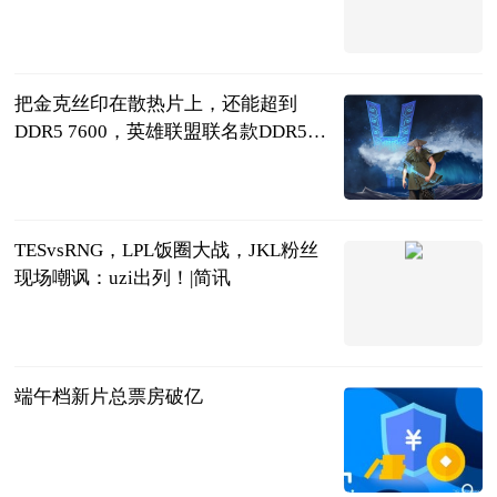
天下游戏汇
2023-06-21
把金克丝印在散热片上，还能超到
DDR5 7600，英雄联盟联名款DDR5内
存首测 当前视讯
微型计算机杂
志
2023-06-21
TESvsRNG，LPL饭圈大战，JKL粉丝
现场嘲讽：uzi出列！|简讯
电竞记忆
2023-06-21
端午档新片总票房破亿
北京商报
2023-06-21