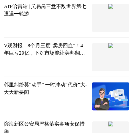
ATP哈雷站 | 吴易昺三盘不敌世界第七
遭遇一轮游
光明网
2023-06-21
V观财报｜8个月三度“卖房回血”！4
年巨亏29亿，下沉市场能让美邦翻身
吗？ 环球最新
中新经纬
2023-06-21
邻里纠纷莫“动手” 一时冲动“代价”大-
天天新要闻
天津政法报
2023-06-21
滨海新区公安局严格落实各项安保措
施