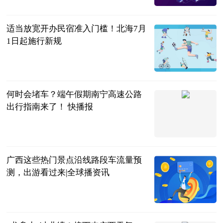
适当放宽开办民宿准入门槛！北海7月
1日起施行新规
南宁晚报·南
宁宝客户端
2023-06-21
何时会堵车？端午假期南宁高速公路
出行指南来了！ 快播报
南宁晚报·南
宁宝客户端
2023-06-21
广西这些热门景点沿线路段车流量预
测，出游看过来|全球播资讯
南宁晚报·南
宁宝客户端
2023-06-21