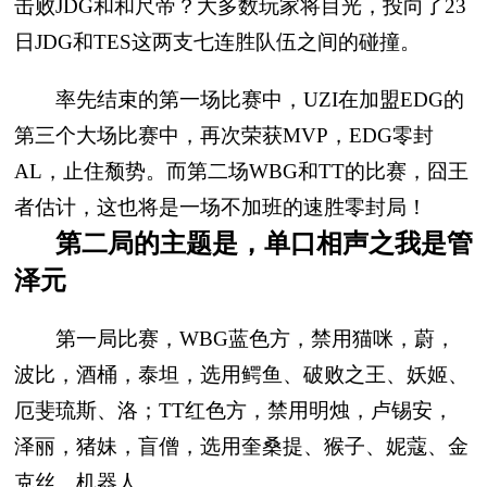
击败JDG和和尺帝？大多数玩家将目光，投向了23
日JDG和TES这两支七连胜队伍之间的碰撞。
率先结束的第一场比赛中，UZI在加盟EDG的
第三个大场比赛中，再次荣获MVP，EDG零封
AL，止住颓势。而第二场WBG和TT的比赛，囧王
者估计，这也将是一场不加班的速胜零封局！
第二局的主题是，单口相声之我是管
泽元
第一局比赛，WBG蓝色方，禁用猫咪，蔚，
波比，酒桶，泰坦，选用鳄鱼、破败之王、妖姬、
厄斐琉斯、洛；TT红色方，禁用明烛，卢锡安，
泽丽，猪妹，盲僧，选用奎桑提、猴子、妮蔻、金
克丝、机器人。