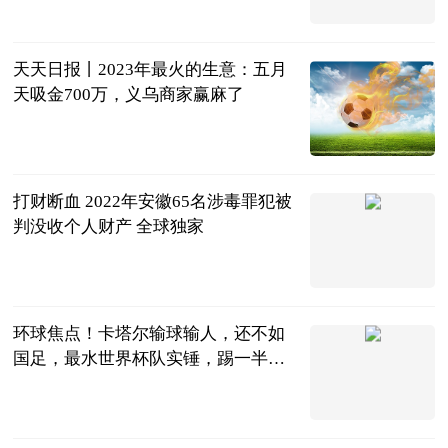
21世纪经济报
道
2023-06-21
天天日报丨2023年最火的生意：五月
天吸金700万，义乌商家赢麻了
电商在线
2023-06-21
打财断血 2022年安徽65名涉毒罪犯被
判没收个人财产 全球独家
金台资讯
2023-06-21
环球焦点！卡塔尔输球输人，还不如
国足，最水世界杯队实锤，踢一半罢
赛
酷侃体坛
2023-06-21