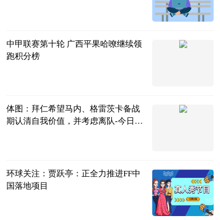
北青网
2023-06-21
中甲联赛第十轮 广西平果哈嘹继续领
跑积分榜
内蒙古足球频
道
2023-06-21
体图：拜仁希望马内、格雷茨卡备战
期认清自我价值，并考虑离队-今日快
看
直播吧
2023-06-21
环球关注：贾跃亭：正全力推进FF中
国落地项目
北京商报
2023-06-21