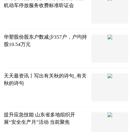
机动车停放服务收费标准听证会
广西日报-广
西云客户端
2023-06-21
华塑股份股东户数减少357户，户均持
股10.54万元
东方财富
Choice数据
2023-06-21
天天最资讯丨写出有关秋的诗句_有关
秋的诗句
互联网
2023-06-21
提升应急技能 山东省多地组织开
展“安全生产月”活动 当前聚焦