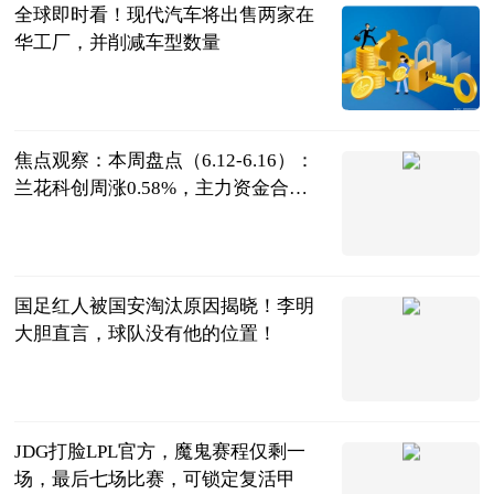
全球即时看！现代汽车将出售两家在
华工厂，并削减车型数量
盖世汽车
2023-06-21
焦点观察：本周盘点（6.12-6.16）：
兰花科创周涨0.58%，主力资金合计
净流出8034.91万元
证券之星
2023-06-21
国足红人被国安淘汰原因揭晓！李明
大胆直言，球队没有他的位置！
枫桥落夜
2023-06-21
JDG打脸LPL官方，魔鬼赛程仅剩一
场，最后七场比赛，可锁定复活甲