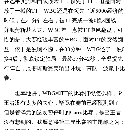
在选手实力和团队战术上，领先于TT，但是面对
放手一搏的TT，WBG还是在领先了近5000经济的
时候，在21分钟左右，被TT完成一波0换3团战，
并顺势斩获大龙。WBG差一点被TT逆风翻盘，可
惜的是，大赛经验丰富的WBG，面对TT的突然翻
盘，依旧是波澜不惊，在33分钟，WBG还了一波0
换4后，彻底锁定胜局。最终37分42秒，奎桑提先
行阵亡，厄斐琉斯完美输出环境，带队一波赢下比
赛。
坦率地讲，WBG和TT的比赛打得怎么样，囧
王者没有太多的关心，毕竟在赛前已经预测到了。
但是管泽元的这次暂停时的Carry比赛，是囧王者
没有想到的。我愿意将第二局比赛的主题称之为：