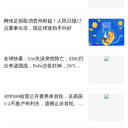
鲁网
2023-06-21
网传足协取消贵州村超！人民日报17
点重拳出击，国足球迷拍手叫好
二哥聊球
2023-06-21
全球快看：Uzi失误突然阵亡，EDG打
出奇迹团战，Fofo沙皇封神，2V5拯
救战队
天下游戏汇
2023-06-21
ATP500哈雷公开赛男单首轮，吴易昺
1-2不敌卢布列夫，遗憾止步首轮。
世界速讯
球坛风云杨先
生
2023-06-21