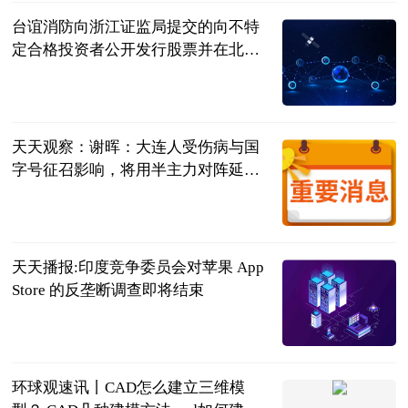
台谊消防向浙江证监局提交的向不特
定合格投资者公开发行股票并在北交
所上市辅导备案材料申请已受理 世界
金融界
短讯
2023-06-21
天天观察：谢晖：大连人受伤病与国
字号征召影响，将用半主力对阵延边
队
球球冲锋号
2023-06-21
天天播报:印度竞争委员会对苹果 App
Store 的反垄断调查即将结束
IT之家
2023-06-21
环球观速讯丨CAD怎么建立三维模