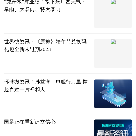
“龙舟水”冲业绩！接下来广西天气：
暴雨、大暴雨、特大暴雨
南国早报客户
端
2023-06-21
世界快资讯：《原神》端午节兑换码
礼包全新未过期2023
游戏资讯网
2023-06-21
环球微资讯！孙益海：单腿行万里 撑
起百姓一片祥和天
盐城广电全媒
体新闻中心
2023-06-21
国足正在重新建立信心
北京日报