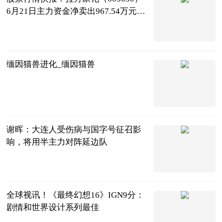
6月21日主力资金净卖出967.54万元_
全球热文
证券之星
2023-06-22
缅因猫兽进化_缅因猫兽
互联网
2023-06-22
谢晖：大连人受伤病与国字号征召影
响，将用半主力对阵延边队
球球冲锋号
2023-06-21
全球视讯！《最终幻想16》IGN9分：
剧情和世界设计系列最佳