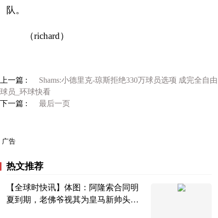
队。
（richard）
上一篇 :
Shams:小德里克-琼斯拒绝330万球员选项 成完全自由
球员_环球快看
下一篇 :
最后一页
广告
热文推荐
【全球时快讯】体图：阿隆索合同明
夏到期，老佛爷视其为皇马新帅头号
人选