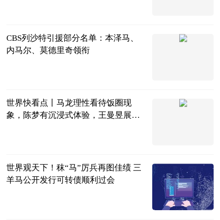
游民星空
2023-06-21
CBS列沙特引援部分名单：本泽马、
内马尔、莫德里奇领衔
直播吧
2023-06-21
世界快看点丨马龙理性看待饭圈现
象，陈梦有沉浸式体验，王曼昱展现
自律精神
二郎神侃球
2023-06-21
世界观天下！秣“马”厉兵再图佳绩 三
羊马公开发行可转债顺利过会
全景网
2023-06-21