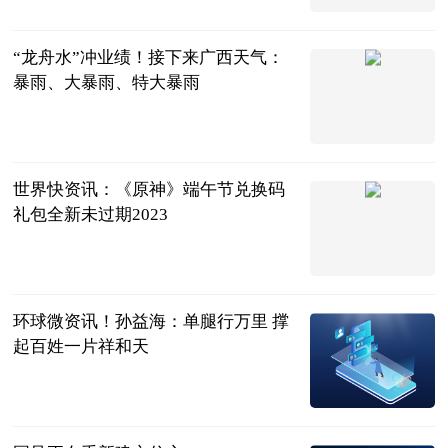
宁宝客户端
2023-06-21
“龙舟水”冲业绩！接下来广西天气：
暴雨、大暴雨、特大暴雨
南国早报客户
端
2023-06-21
世界快资讯：《原神》端午节兑换码
礼包全新未过期2023
游戏资讯网
2023-06-21
环球微资讯！孙益海：单腿行万里 撑
起百姓一片祥和天
盐城广电全媒
体新闻中心
2023-06-21