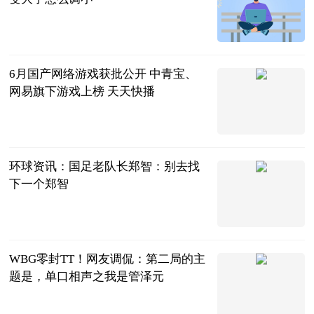
2023-06-21
6月国产网络游戏获批公开 中青宝、
网易旗下游戏上榜 天天快播
读创
2023-06-21
环球资讯：国足老队长郑智：别去找
下一个郑智
齐鲁晚报·齐
鲁壹点
2023-06-21
WBG零封TT！网友调侃：第二局的主
题是，单口相声之我是管泽元
囧王者