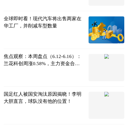
互联网
2023-06-21
全球即时看！现代汽车将出售两家在
华工厂，并削减车型数量
盖世汽车
2023-06-21
焦点观察：本周盘点（6.12-6.16）：
兰花科创周涨0.58%，主力资金合计
净流出8034.91万元
证券之星
2023-06-21
国足红人被国安淘汰原因揭晓！李明
大胆直言，球队没有他的位置！
枫桥落夜
2023-06-21