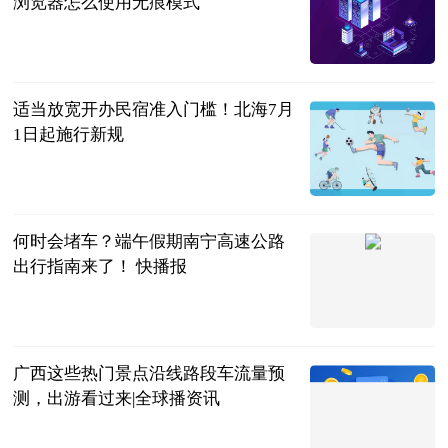
浏览器怎么使用无痕模式
2023-06-21
适当放宽开办民宿准入门槛！北海7月
1日起施行新规
南宁晚报·南
宁宝客户端
2023-06-21
何时会堵车？端午假期南宁高速公路
出行指南来了！ 快播报
南宁晚报·南
宁宝客户端
2023-06-21
广西这些热门景点沿线路段车流量预
测，出游看过来|全球播资讯
南宁晚报·南