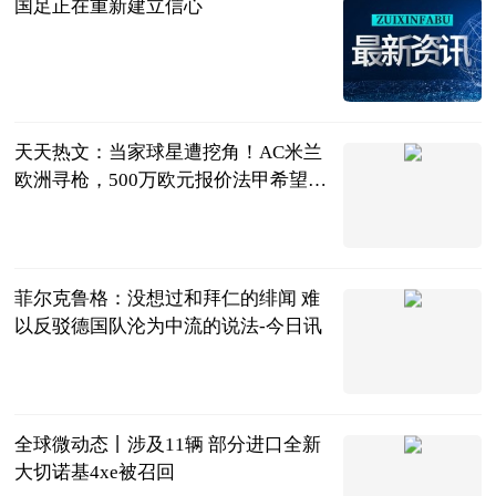
国足正在重新建立信心
北京日报
2023-06-21
天天热文：当家球星遭挖角！AC米兰
欧洲寻枪，500万欧元报价法甲希望之
星
体坛春秋
2023-06-21
菲尔克鲁格：没想过和拜仁的绯闻 难
以反驳德国队沦为中流的说法-今日讯
直播吧
2023-06-21
全球微动态丨涉及11辆 部分进口全新
大切诺基4xe被召回