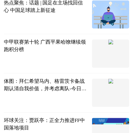
热点聚焦：话题 | 国足在主场找回信
心 中国足球踏上新征途
北青网
2023-06-21
中甲联赛第十轮 广西平果哈嘹继续领
跑积分榜
内蒙古足球频
道
2023-06-21
体图：拜仁希望马内、格雷茨卡备战
期认清自我价值，并考虑离队-今日快
看
直播吧
2023-06-21
环球关注：贾跃亭：正全力推进FF中
国落地项目