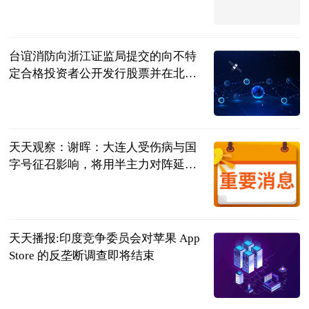
财联社
2023-06-21
台谊消防向浙江证监局提交的向不特
定合格投资者公开发行股票并在北交
所上市辅导备案材料申请已受理 世界
金融界
短讯
2023-06-21
天天观察：谢晖：大连人受伤病与国
字号征召影响，将用半主力对阵延边
队
球球冲锋号
2023-06-21
天天播报:印度竞争委员会对苹果 App
Store 的反垄断调查即将结束
IT之家
2023-06-21