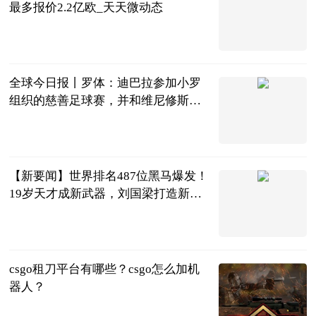
最多报价2.2亿欧_天天微动态
智道足球
2023-06-25
全球今日报丨罗体：迪巴拉参加小罗
组织的慈善足球赛，并和维尼修斯合
影留念
直播吧
2023-06-25
【新要闻】世界排名487位黑马爆发！
19岁天才成新武器，刘国梁打造新奇
兵
体育知道分子
2023-06-25
csgo租刀平台有哪些？csgo怎么加机
器人？