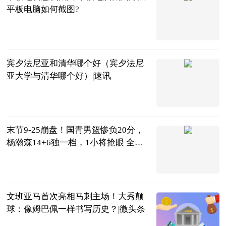
平板电脑如何截图?
2023-06-25
宾夕法尼亚和清华哪个好（宾夕法尼
亚大学与清华哪个好）|速讯
互联网
2023-06-25
末节9-25崩盘！国青男篮惨负20分，
杨瀚森14+6独一档，1小将抢眼 全球
热文
老鬼侃篮球
2023-06-25
文班亚马首次亮相马刺主场！大秀颠
球：像姆巴佩一样书写历史？|微头条