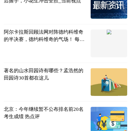
后握手，小花生冲击全胜_当前视点
游戏主
2023-06-25
阿尔卡拉斯回顾法网对阵德约科维奇
的半决赛，德约科维奇的气场！ 每日
焦点
卡尔多熙
2023-06-25
著名的山水田园诗有哪些？孟浩然的
田园诗30首都在这儿
民企网
2023-06-25
北京：今年继续暂不公布排名前20名
考生成绩 热点评
九派新闻