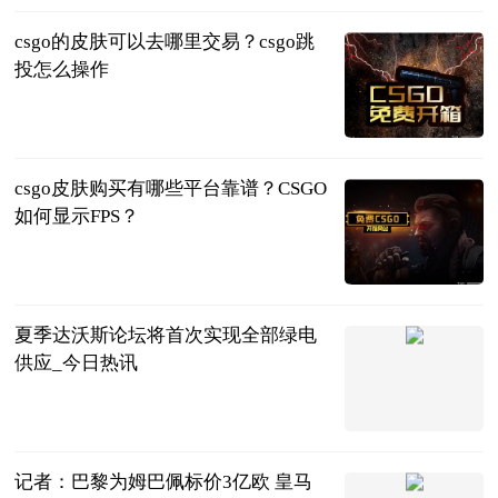
csgo的皮肤可以去哪里交易？csgo跳
投怎么操作
页游网
2023-06-25
csgo皮肤购买有哪些平台靠谱？CSGO
如何显示FPS？
页游网
2023-06-25
夏季达沃斯论坛将首次实现全部绿电
供应_今日热讯
北青网-北京
青年报
2023-06-25
记者：巴黎为姆巴佩标价3亿欧 皇马