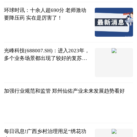
环球时讯：十余人超690分 老师激动
要降压药 实在是厉害了！
四川观察
2023-06-25
光峰科技(688007.SH)：进入2023年，
多个业务场景都出现了较好的复苏迹
象，还会进一步拓展车载业务|焦点讯
格隆汇
息
2023-06-25
加强行业规范和监管 郑州仙佑产业未来发展趋势看好
南早网
2023-06-25
每日讯息!广西乡村治理用足“绣花功