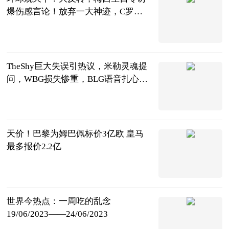
爆伤感言论！放弃一大神迹，C罗或
独自冲击
阿希啥都聊
2023-06-25
TheShy巨大失误引热议，米勒灵魂提
问，WBG损失惨重，BLG语音扎心_
世界微动态
天下游戏汇
2023-06-25
天价！巴黎为姆巴佩标价3亿欧 皇马
最多报价2.2亿
足坛欧美汇
2023-06-25
世界今热点：一周吃的乱念
19/06/2023——24/06/2023