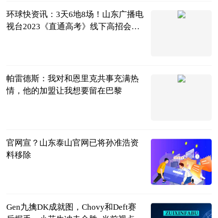
环球快资讯：3天6地8场！山东广播电
视台2023《直通高考》线下高招会来
了 点击查看电子门票领取方式
闪电新闻
2023-06-25
帕雷德斯：我对和恩里克共事充满热
情，他的加盟让我想要留在巴黎
直播吧
2023-06-25
官网宣？山东泰山官网已将孙准浩资
料移除
射门中国
2023-06-25
Gen九擒DK成就图，Chovy和Deft赛