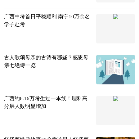
端
2023-06-25
广西中考首日平稳顺利 南宁10万余名
学子赴考
广西新闻网-
广西日报
2023-06-25
古人歌颂母亲的古诗有哪些？感恩母
亲七绝诗一览
民企网
2023-06-25
广西约6.16万考生过一本线！理科高
分层人数明显增加
南国早报客户
端
2023-06-25