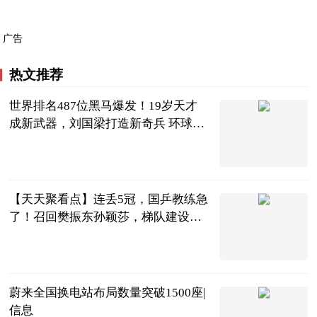
广告
热文推荐
世界排名487位黑马爆发！19岁天才
成新武器，刘国梁打造新奇兵 环球热
消息
体育知道分子
2023-06-25
【天天聚看点】连丢5冠，国乒教练急
了！召回樊振东孙颖莎，梯队建设落
后了？
罗掌柜体育
2023-06-25
蔚来全国换电站布局数量突破1500座|
信息