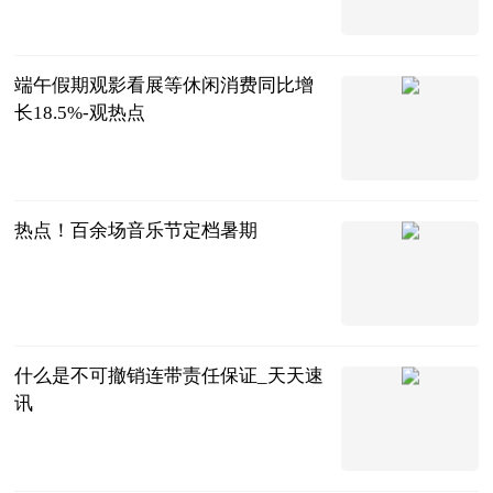
个人图书馆-
香甜夹心
2023-06-25
端午假期观影看展等休闲消费同比增
长18.5%-观热点
北京商报
2023-06-25
热点！百余场音乐节定档暑期
北京商报
2023-06-25
什么是不可撤销连带责任保证_天天速
讯
法问网
2023-06-25