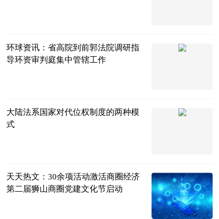
北京商报
2023-06-25
环球资讯：省高院到前郭法院调研指
导环资审判庭集中管辖工作
前郭县人民法
院
2023-06-25
大陆法系国家对代位权制度的两种模
式
法问网
2023-06-25
天天热文：30余项活动激活商圈经济
第二届狮山商圈党建文化节启动
姑苏晚报