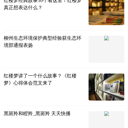
红楼梦经典故事30个看这里！红楼梦
真正想表达什么？
民企网
2023-06-25
柳州生态环境保护典型经验获生态环
境部通报表扬
广西新闻网-
广西日报
2023-06-25
红楼梦讲了一个什么故事？《红楼
梦》心得体会范文来了
民企网
2023-06-25
黑斑羚和瞪羚_黑斑羚 天天快播
互联网