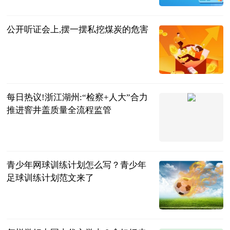
2023-06-25
公开听证会上,摆一摆私挖煤炭的危害
检察日报-检
察新闻版
2023-06-25
每日热议!浙江湖州:“检察+人大”合力
推进窨井盖质量全流程监管
检察日报-检
察新闻版
2023-06-25
青少年网球训练计划怎么写？青少年
足球训练计划范文来了
民企网
2023-06-25