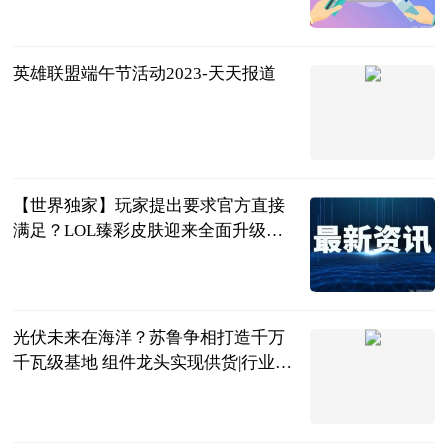
李喜林篮球绝
杀
2023-06-25
英雄联盟端午节活动2023-天天报道
游戏界的感冒
灵
2023-06-25
【世界独家】玩家提出要求官方直接
满足？LOL臻彩皮肤迎来全面升级，
太帅辣！
游戏电台
2023-06-25
光伏未来在海洋？苏鲁争相打造千万
千瓦级基地 组件龙头实现供货|行业动
态
科创板日报
2023-06-25