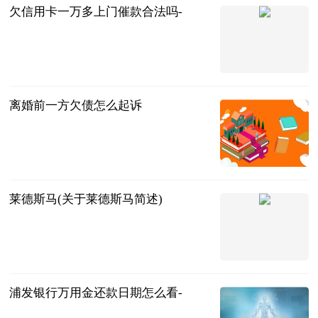
欠信用卡一万多上门催款合法吗-
红际
2023-08-29
离婚前一方欠债怎么起诉
问法网
2023-08-29
莱德斯马(关于莱德斯马简述)
互联网
2023-08-29
浦发银行万用金还款日期怎么看-