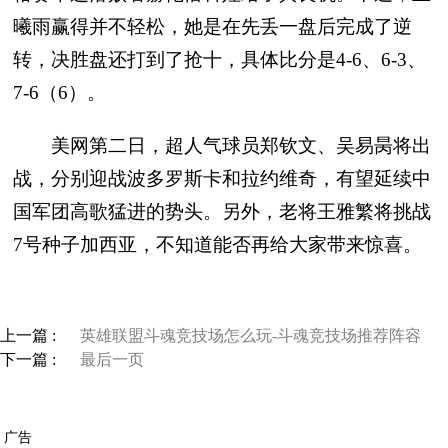
曦雨赢得并不轻松，她是在先丢一盘后完成了逆
转，决胜盘还打到了抢十，具体比分是4-6、6-3、
7-6（6）。
美网第二日，超人气球员郑钦文、吴易昺将出
战，分别迎战波多罗斯卡和拉约维奇，有望延续中
国军团高歌猛进的势头。另外，老将王雅繁将挑战
7号种子加西亚，不知道能否再给大家带来惊喜。
上一篇 :
英雄联盟斗魂竞技场怎么玩-斗魂竞技场推荐阵容
下一篇 :
最后一页
广告