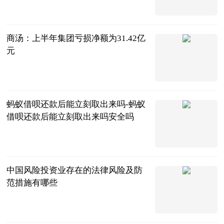
末位评论
2023-08-28
商汤：上半年集团亏损净额为31.42亿
元
中华财富网
2023-08-28
蚂蚁借呗还款后能立刻取出来吗-蚂蚁
借呗还款后能立刻取出来吗安全吗
红际
2023-08-28
中国风险投资业存在的法律风险及防
范措施有哪些
法问网
2023-08-28