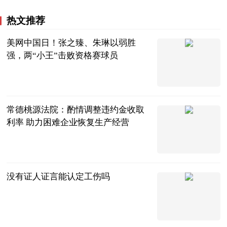
热文推荐
美网中国日！张之臻、朱琳以弱胜
强，两“小王”击败资格赛球员
小鱼儿嘴球
2023-08-29
常德桃源法院：酌情调整违约金收取
利率 助力困难企业恢复生产经营
湖南长安网
2023-08-29
没有证人证言能认定工伤吗
问法网
2023-08-29