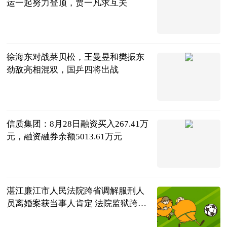
运一起努力登顶，贾一凡求互关
叮咚体坛
2023-08-29
徐海东对战莱贝松，王曼昱和樊振东
劲敌亮相混双，国乒四将出战
二郎神侃球
2023-08-29
信质集团：8月28日融资买入267.41万
元，融资融券余额5013.61万元
证券之星
2023-08-29
湛江廉江市人民法院跨省调解服刑人
员离婚案获当事人肯定 法院监狱跨省
联动 倾力调解化纠纷
南方日报