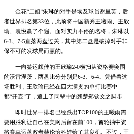
金花“二姐”朱琳的对手是埃及球员谢里芙，后
者世界排名第33位，此前将中国新秀王曦雨、王欣
瑜、袁悦赢了个遍。面对实力不俗的名将，朱琳以
6-3、7-5直落两盘过关，其中第二盘是破掉对手非
保不可的发球局而赢的。
一向签运颇佳的王欣瑜2-0横扫从资格赛突围
的沃雷涅茨，两盘比分分别是6-3、6-4。凭借着这
场胜利，王欣瑜已经在四大满贯的单打比赛中
都“开壶”了，追上了同辈中的翘楚郑钦文之脚步。
即时世界一排名已经跌出TOP100的王曦雨需
要用胜利让自己在美网后留在前100，首轮抽中资
格赛幸运落败者赫伦恰科娃给了其良机。不过，王