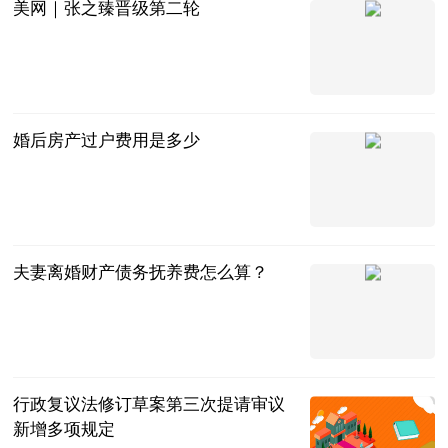
美网｜张之臻晋级第二轮
光明网
2023-08-29
婚后房产过户费用是多少
互联网
2023-08-29
夫妻离婚财产债务抚养费怎么算？
法问网
2023-08-29
行政复议法修订草案第三次提请审议
新增多项规定