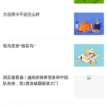
2023-08-29
欠信用卡不还怎么样
问法网
2023-08-29
鸵鸟变身“致富鸟”
通辽日报
2023-08-29
国足被看扁！越南前锋希望多和中国
队热身，曾2度攻破颜骏凌大门
湖北老球迷
2023-08-29