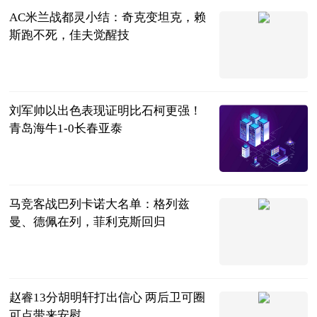
AC米兰战都灵小结：奇克变坦克，赖
斯跑不死，佳夫觉醒技
大羽话体坛
2023-08-28
刘军帅以出色表现证明比石柯更强！
青岛海牛1-0长春亚泰
依弥说历史
2023-08-28
马竞客战巴列卡诺大名单：格列兹
曼、德佩在列，菲利克斯回归
直播吧
2023-08-28
赵睿13分胡明轩打出信心 两后卫可圈
可点带来安慰