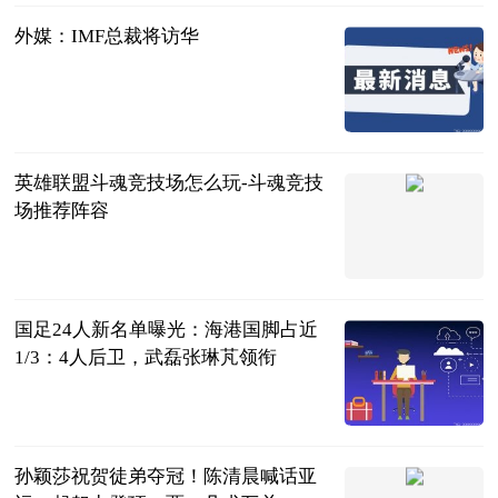
外媒：IMF总裁将访华
参考消息
2023-08-29
英雄联盟斗魂竞技场怎么玩-斗魂竞技
场推荐阵容
游戏界的感冒
灵
2023-08-29
国足24人新名单曝光：海港国脚占近
1/3：4人后卫，武磊张琳芃领衔
侃球部落
2023-08-29
孙颖莎祝贺徒弟夺冠！陈清晨喊话亚