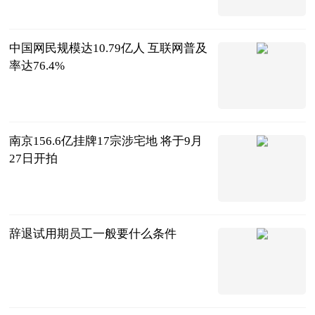
中国网民规模达10.79亿人 互联网普及
率达76.4%
中国新闻网
2023-08-29
南京156.6亿挂牌17宗涉宅地 将于9月
27日开拍
观点地产网
2023-08-29
辞退试用期员工一般要什么条件
法问网
2023-08-29