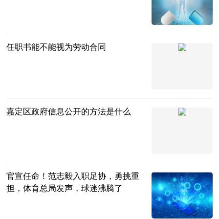
红际
2023-08-29
任职书能不能视为劳动合同
法问网
2023-08-29
嘉定区政府信息公开的方法是什么
法问网
2023-08-29
官宣任命！范志毅入职足协，勇挑重
担，体育总局发声，球迷沸腾了
小胖虎笔记
2023-08-28