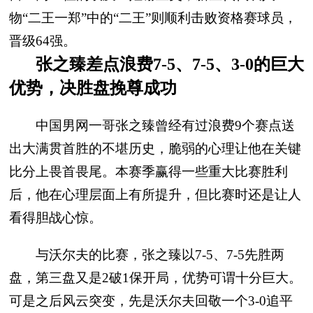
物“二王一郑”中的“二王”则顺利击败资格赛球员，
晋级64强。
张之臻差点浪费7-5、7-5、3-0的巨大
优势，决胜盘挽尊成功
中国男网一哥张之臻曾经有过浪费9个赛点送
出大满贯首胜的不堪历史，脆弱的心理让他在关键
比分上畏首畏尾。本赛季赢得一些重大比赛胜利
后，他在心理层面上有所提升，但比赛时还是让人
看得胆战心惊。
与沃尔夫的比赛，张之臻以7-5、7-5先胜两
盘，第三盘又是2破1保开局，优势可谓十分巨大。
可是之后风云突变，先是沃尔夫回敬一个3-0追平