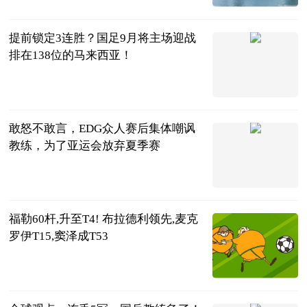
2023-06-25
提前锁定3连胜？国足9月将主场迎战
排在138位的马来西亚！
中超球评
2023-06-25
敢怒不敢言，EDG众人赛后集体嘲讽
教练，为了亚运会放弃夏季赛
游戏大妹
2023-06-25
福勒60杆,升至T4! 布拉德利领先,麦克
罗伊T15,窦泽成T53
搜狐体育
2023-06-25