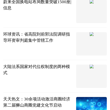
蔚来全国换电站布局数量突破1500座|
信息
北京商报
2023-06-25
环球资讯：省高院到前郭法院调研指
导环资审判庭集中管辖工作
前郭县人民法
院
2023-06-25
大陆法系国家对代位权制度的两种模
式
法问网
2023-06-25
天天热文：30余项活动激活商圈经济
第二届狮山商圈党建文化节启动