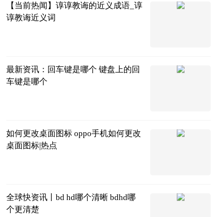
【当前热闻】谆谆教诲的近义成语_谆
谆教诲近义词
青年汽车云小
站
2023-06-25
最新资讯：回车键是哪个 键盘上的回
车键是哪个
2023-06-25
如何更改桌面图标 oppo手机如何更改
桌面图标|热点
2023-06-25
全球快资讯丨bd hd哪个清晰 bdhd哪
个更清楚