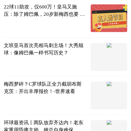
22球11助攻，仅600万！皇马又施
压：除了姆巴佩，20岁新梅西也要 天
天播资讯
叁炮体育世界
2023-06-25
文班亚马首次亮相马刺主场！大秀颠
球：像姆巴佩一样书写历史？
李喜林篮球绝
杀
2023-06-25
梅西梦碎？C罗球队正全力截胡布斯
克茨：开出丰厚报价！-世界速看
茜子足球
2023-06-25
环球最资讯丨两队放弃齐达内！老东
家重用昏庸主帅，姆总自身难保，或