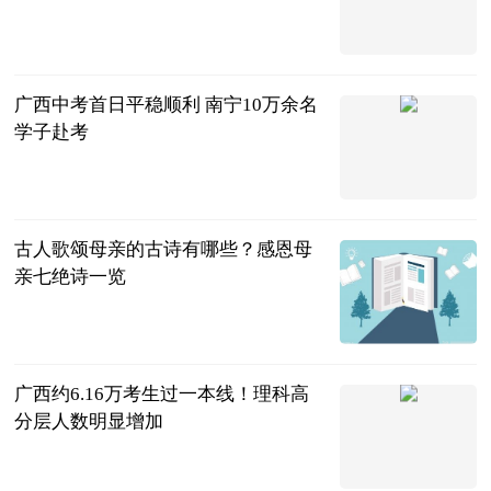
南国早报客户
端
2023-06-25
广西中考首日平稳顺利 南宁10万余名
学子赴考
广西新闻网-
广西日报
2023-06-25
古人歌颂母亲的古诗有哪些？感恩母
亲七绝诗一览
民企网
2023-06-25
广西约6.16万考生过一本线！理科高
分层人数明显增加
南国早报客户
端
2023-06-25