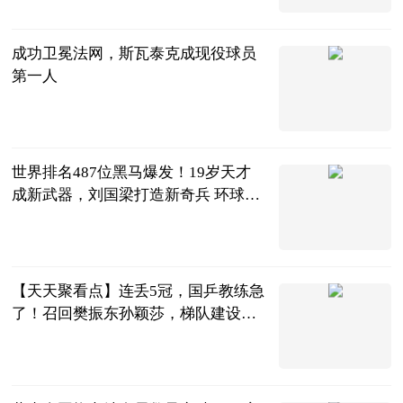
2023-06-25
成功卫冕法网，斯瓦泰克成现役球员
第一人
网球之家
2023-06-25
世界排名487位黑马爆发！19岁天才
成新武器，刘国梁打造新奇兵 环球热
消息
体育知道分子
2023-06-25
【天天聚看点】连丢5冠，国乒教练急
了！召回樊振东孙颖莎，梯队建设落
后了？
罗掌柜体育
2023-06-25