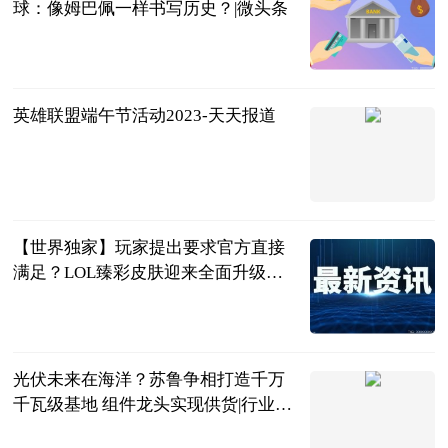
球：像姆巴佩一样书写历史？|微头条
李喜林篮球绝
杀
2023-06-25
英雄联盟端午节活动2023-天天报道
游戏界的感冒
灵
2023-06-25
【世界独家】玩家提出要求官方直接
满足？LOL臻彩皮肤迎来全面升级，
太帅辣！
游戏电台
2023-06-25
光伏未来在海洋？苏鲁争相打造千万
千瓦级基地 组件龙头实现供货|行业动
态