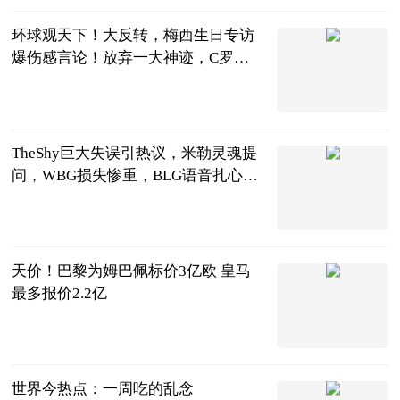
环球观天下！大反转，梅西生日专访
爆伤感言论！放弃一大神迹，C罗或
独自冲击
阿希啥都聊
2023-06-25
TheShy巨大失误引热议，米勒灵魂提
问，WBG损失惨重，BLG语音扎心_
世界微动态
天下游戏汇
2023-06-25
天价！巴黎为姆巴佩标价3亿欧 皇马
最多报价2.2亿
足坛欧美汇
2023-06-25
世界今热点：一周吃的乱念