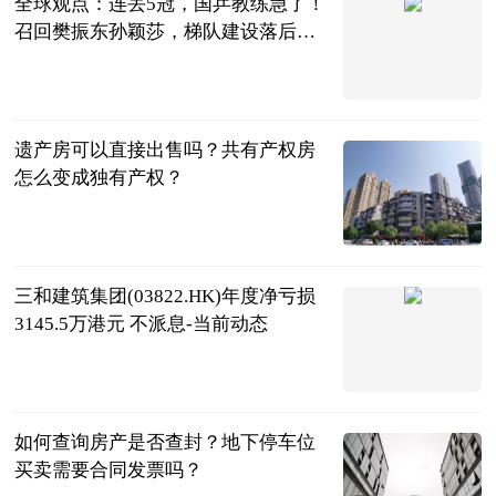
全球观点：连丢5冠，国乒教练急了！
召回樊振东孙颖莎，梯队建设落后
了？
罗掌柜体育
2023-06-25
遗产房可以直接出售吗？共有产权房
怎么变成独有产权？
民企网
2023-06-25
三和建筑集团(03822.HK)年度净亏损
3145.5万港元 不派息-当前动态
财华社
2023-06-25
如何查询房产是否查封？地下停车位
买卖需要合同发票吗？