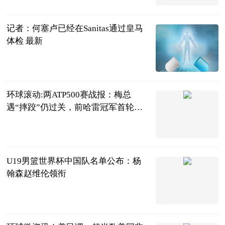
2023-06-20
记者：何塞卢已经在Sanitas通过皇马
体检 最新
直播吧
2023-06-20
环球滚动:两ATP500赛战报：梅总
遇“摔跤”仍过关，前哈雷冠军首轮
游！
网球之家
2023-06-20
U19男篮世界杯中国队名单公布：杨
翰森赵维伦领衔
中国篮镜头
2023-06-20