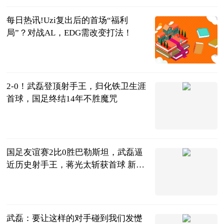
每日热讯!Uzi复出后的首场“福利
局”？对战AL，EDG需改变打法！
大话小撸圈
2023-06-20
2-0！武磊登顶射手王，归化铁卫生涯
首球，国足终结14年不胜魔咒
陌上花开谈体
育
2023-06-20
国足友谊赛2比0胜巴勒斯坦，武磊逼
近历史射手王，蒋光太斩获首球 新资
讯
vv体育
2023-06-20
武磊：要让这样的对手碰到我们发憷