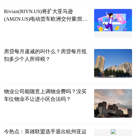
Rivian(RIVN.US)将扩大亚马逊
(AMZN.US)电动货车欧洲交付量|世界
播资讯
亚汇网
2023-07-04
房贷每月递减的叫什么？房贷每月抵
扣多少个人所得税？
民企网
2023-07-04
物业公司能随意上调物业费吗？没买
车位物业不让进小区合法吗？
民企网
2023-07-04
今热点：英雄联盟选手退出杭州亚运