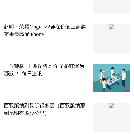
法问网
2023-07-04
赵明：荣耀Magic V2会在价值上超越
苹果最高配iPhone
CNMO手机中
国
2023-07-04
一斤鸡枞=十多斤猪肉价 价格狂涨为
哪般？_每日速讯
红星新闻网
2023-07-04
西双版纳到昆明得多远（西双版纳那
到昆明有多少公里）
互联网
2023-07-04