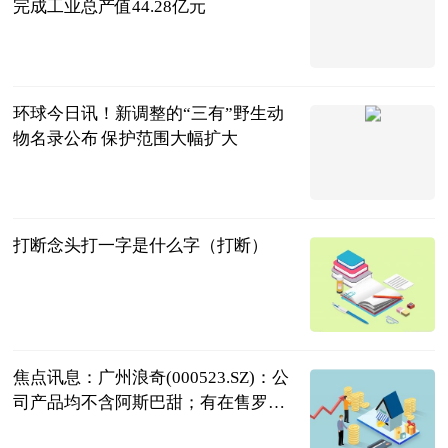
完成工业总产值44.28亿元
广西新闻网-
广西日报
2023-07-04
环球今日讯！新调整的“三有”野生动
物名录公布 保护范围大幅扩大
人民网
2023-07-04
打断念头打一字是什么字（打断）
互联网
2023-07-04
焦点讯息：广州浪奇(000523.SZ)：公
司产品均不含阿斯巴甜；有在售罗汉
果糖，零卡糖等含天然代糖的产品