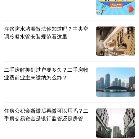
法问网
2023-07-04
注浆防水堵漏做法你知道吗？中央空
调冷凝水管安装规范看这里
民企网
2023-07-04
二手房解押到过户要多久？二手房物
业费前业主未缴纳怎么办？
民企网
2023-07-04
住房公积金断缴后再缴可以用吗？二
手房交易资金是银行监管还是房管
局？
民企网
2023-07-04