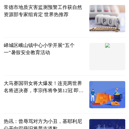
常德市地质灾害监测预警工作获自然
资源部专家组肯定 世界热推荐
红网
2023-07-04
峄城区峨山镇中心小学开展“五个
一”暑假安全教育活动
齐鲁壹点
2023-07-04
大马赛国羽女将大爆发！连克两世界
名将进决赛，李宗伟将争第12冠 即时
看
满船清梦醉星
河
2023-07-04
热讯：曾辱骂对方为小丑，基耶利尼
公开向巴萨旧将普吉道歉