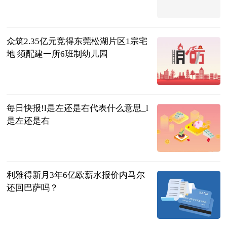
互联网
2023-07-04
众筑2.35亿元竞得东莞松湖片区1宗宅
地 须配建一所6班制幼儿园
观点机构
2023-07-04
每日快报!l是左还是右代表什么意思_l
是左还是右
互联网
2023-07-04
利雅得新月3年6亿欧薪水报价内马尔
还回巴萨吗？
足坛欧美汇
2023-07-04