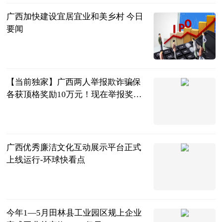
广西加快建设宜居宜业和美乡村 今日
要闻
广西日报-广
西云客户端
2023-07-04
【当前独家】广西两人举报欺诈骗保
各获顶格奖励10万元！现在举报奖励
上限提高到20万元
南国早报客户
端
2023-07-04
广西优秀廉洁文化互动展示平台正式
上线运行-环球快看点
广西新闻网-
广西日报
2023-07-04
今年1—5月田林县工业园区规上企业