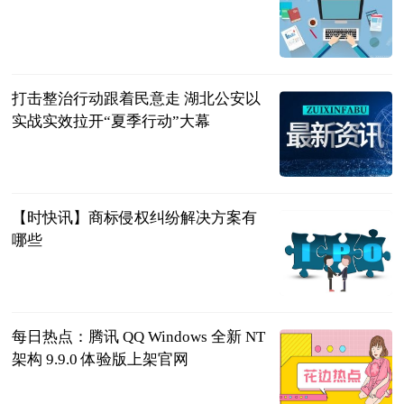
东方财富
Choice数据
2023-07-04
打击整治行动跟着民意走 湖北公安以
实战实效拉开“夏季行动”大幕
湖北长安网
2023-07-04
【时快讯】商标侵权纠纷解决方案有
哪些
问法网
2023-07-04
每日热点：腾讯 QQ Windows 全新 NT
架构 9.9.0 体验版上架官网
IT之家