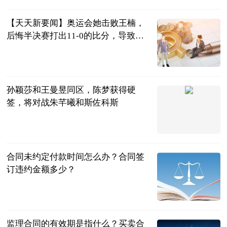
2023-07-04
【天天新要闻】奥运会她击败王楠，
后悔半决赛打出11-0的比分，导致最
终无缘奖牌
兀自醉叹芳华
2023-07-04
孙颖莎和王曼昱同区，陈梦获得硬
签，将对战朱芊曦和斯佐科斯
二郎神侃球
2023-07-04
合同未约定付款时间怎么办？合同签
订违约金额多少？
民企网
2023-07-04
监理合同的有效期是指什么？买卖合