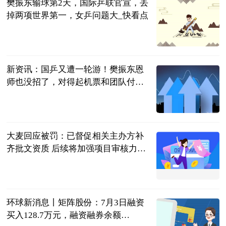
樊振东输球第2天，国际乒联官宣，丢
掉两项世界第一，女乒问题大_快看点
豫哥侃球
2023-07-04
新资讯：国乒又遭一轮游！樊振东恩
师也没招了，对得起机票和团队付出
吗？
三十年莱斯特
城球迷
2023-07-04
大麦回应被罚：已督促相关主办方补
齐批文资质 后续将加强项目审核力度-
新消息
北京商报
2023-07-04
环球新消息丨矩阵股份：7月3日融资
买入128.7万元，融资融券余额