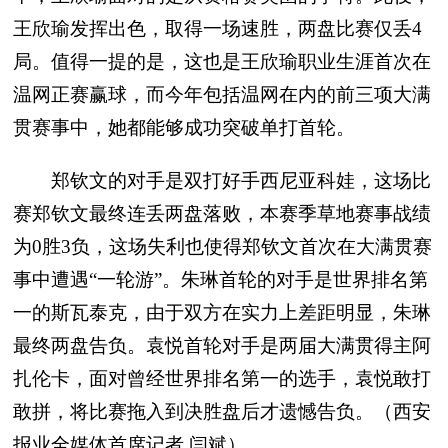
王欣瑜发挥出色，取得一场速胜，两盘比赛仅丢4
局。值得一提的是，这也是王欣瑜职业生涯首次在
温网正赛赢球，而今年包括温网在内的前三项大满
贯赛事中，她都能够成功突破单打首轮。
郑钦文的对手是双打好手西尼亚科娃，这场比
赛郑钦文最终连丢两盘落败，本赛季草地赛事战绩
为0胜3负，这场失利也使得郑钦文首次在大满贯赛
事中遭遇“一轮游”。朱琳首轮的对手是世界排名第
一的斯瓦泰克，由于双方在实力上差距明显，朱琳
最终两盘告负。袁悦首轮对手是两届大满贯得主阿
扎伦卡，面对曾经世界排名第一的选手，袁悦敢打
敢拼，将比赛拖入到决胜盘后才遗憾告负。（西安
报业全媒体首席记者 闫斌）