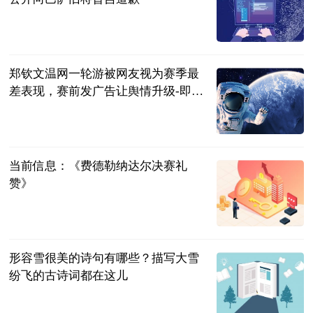
直播吧
2023-07-04
郑钦文温网一轮游被网友视为赛季最
差表现，赛前发广告让舆情升级-即时
看
网球之家
2023-07-04
当前信息：《费德勒纳达尔决赛礼
赞》
同舟风雨
2023-07-04
形容雪很美的诗句有哪些？描写大雪
纷飞的古诗词都在这儿
民企网