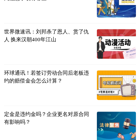
民企网
2023-07-04
世界微速讯：刘邦杀了恩人、赏了仇
人 换来汉朝400年江山
聊道德经易经
佛经
2023-07-04
环球通讯！若签订劳动合同后老板违
约的赔偿金会怎么计算？
法问网
2023-07-04
定金是违约金吗？企业更名对原合同
有影响吗？
民企网