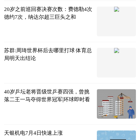
20岁之前巡回赛决赛次数：费德勒4次
德约7次，纳达尔超三巨头之和
月下我独醒
2023-07-04
苏群:周琦世界杯后去哪里打球 体育总
局明天出结论
中国篮镜头
2023-07-04
40岁乒坛老将晋级世乒赛四强，曾挑
落二王一马夺得世界冠军|环球即时看
巷子里的美食
2023-07-04
天银机电7月4日快速上涨