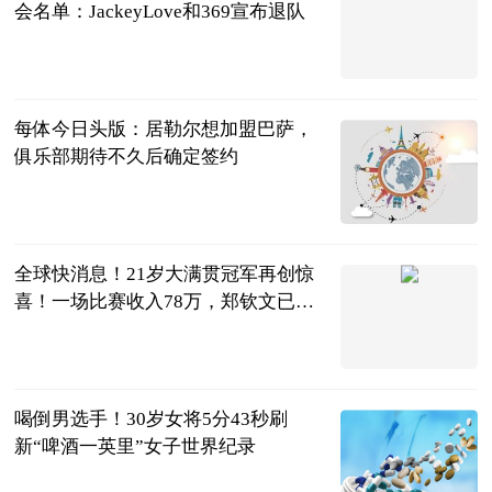
会名单：JackeyLove和369宣布退队
ITBEAR科技
资讯
2023-07-04
每体今日头版：居勒尔想加盟巴萨，
俱乐部期待不久后确定签约
直播吧
2023-07-04
全球快消息！21岁大满贯冠军再创惊
喜！一场比赛收入78万，郑钦文已经
被取代
体育知道分子
2023-07-04
喝倒男选手！30岁女将5分43秒刷
新“啤酒一英里”女子世界纪录