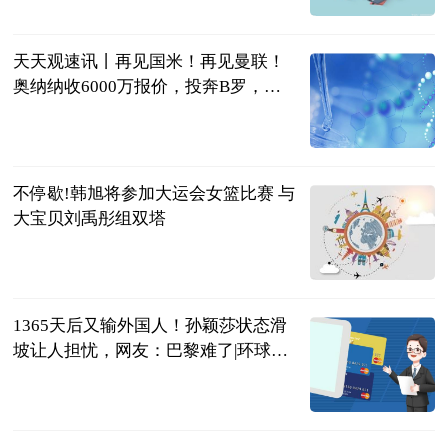
格隆汇
2023-07-04
天天观速讯丨再见国米！再见曼联！
奥纳纳收6000万报价，投奔B罗，携C
罗冲亚冠
球场新视角
2023-07-04
不停歇!韩旭将参加大运会女篮比赛 与
大宝贝刘禹彤组双塔
中国篮镜头
2023-07-04
1365天后又输外国人！孙颖莎状态滑
坡让人担忧，网友：巴黎难了|环球观
点
体育知道分子
2023-07-04