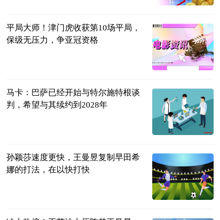
平局大师！津门虎收获第10场平局，
保级无压力，争亚冠资格
代古龙
2023-07-11
马卡：巴萨已经开始与特尔施特根谈
判，希望与其续约到2028年
直播吧
2023-07-11
孙颖莎速度更快，王曼昱复制早田希
娜的打法，在以快打快
二郎神侃球
2023-07-11