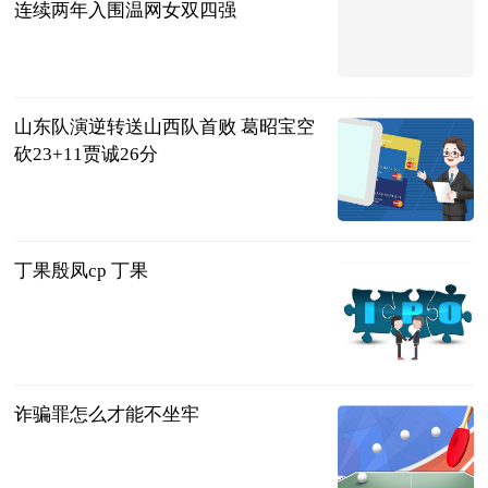
连续两年入围温网女双四强
全景体育
2023-07-11
山东队演逆转送山西队首败 葛昭宝空
砍23+11贾诚26分
中国篮镜头
2023-07-11
丁果殷凤cp 丁果
互联网
2023-07-11
诈骗罪怎么才能不坐牢
法问网
2023-07-11