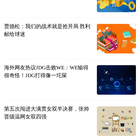
2023-07-11
贾德松：我们的战术就是抢开局 胜利
献给球迷
射门中国
2023-07-11
海外网友热议JDG击败WE：WE输得
很奇怪！JDG打得像一坨屎
贝塔Beta工作
室
2023-07-11
第五次闯进大满贯女双半决赛，张帅
晋级温网女双四强
北京日报
2023-07-11