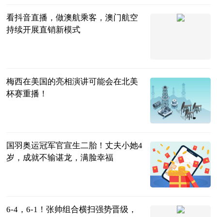
看抖音直播，做澳航乘客，澳门航空
持续开展直销新模式
今日热点网
2023-07-11
梅西在美国的亮相演讲可能会在北美
杯赛重播！
氧气是个地铁
2023-07-11
国羽奥运冠军官宣生二胎！丈夫小她4
岁，成就不输谌龙，满脸幸福
小科电竞视频
2023-07-11
6-4，6-1！张帅组合横扫强势晋级，