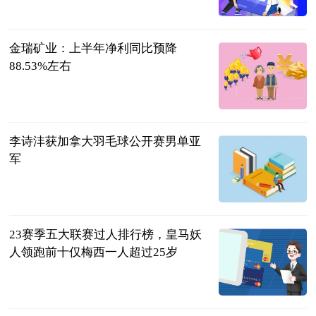
中国经济网
2023-07-11
金瑞矿业：上半年净利同比预降
88.53%左右
云财经
2023-07-11
李诗沣获加拿大羽毛球公开赛男单亚
军
开屏新闻
2023-07-11
23赛季五大联赛过人排行榜，皇马妖
人领跑前十仅梅西一人超过25岁
兵哥篮球说
2023-07-11