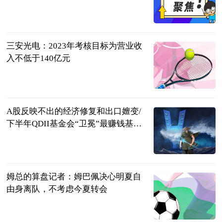
广西日报-广
西云客户端
2023-07-11
三安光电：2023年考核目标为营业收
入不低于140亿元
第一财经
2023-07-11
A股反映不出的经济修复和出口嬗变/
下半年QDII基金会“卫冕”最赚钱基金
吗｜数据精华
财新网
2023-07-11
姆总的算盘记者：姆巴佩决心明夏自
由身离队，不考虑今夏转会
直播吧
2023-07-11