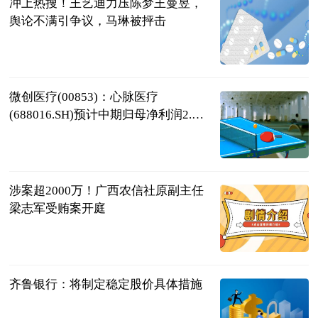
冲上热搜！王艺迪力压陈梦王曼昱，
舆论不满引争议，马琳被抨击
绿茵猫
2023-07-11
微创医疗(00853)：心脉医疗
(688016.SH)预计中期归母净利润2.69
亿元到2.8亿元，同比增加25%到30%
智通财经
2023-07-11
涉案超2000万！广西农信社原副主任
梁志军受贿案开庭
广西高院、玉
林中院
2023-07-11
齐鲁银行：将制定稳定股价具体措施
每日经济新闻