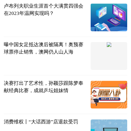
卢布列夫职业生涯首个大满贯四强会
在2023年温网实现吗？
网球之家
2023-07-11
曝中国女足抵达澳后被隔离！奥预赛
球票停止销售，澳网仍人山人海
梨白下浅酌
2023-07-11
决赛打出了艺术性，孙颖莎跟陈梦奉
献经典比赛，成就乒坛姐妹情
二郎神侃球
2023-07-11
消费维权丨“大话西游”店退款受罚