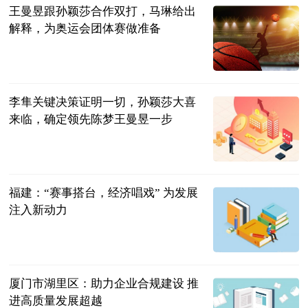
王曼昱跟孙颖莎合作双打，马琳给出
解释，为奥运会团体赛做准备
肖健
2023-07-11
李隼关键决策证明一切，孙颖莎大喜
来临，确定领先陈梦王曼昱一步
时刻体育
2023-07-11
福建：“赛事搭台，经济唱戏” 为发展
注入新动力
中国新闻网
2023-07-11
厦门市湖里区：助力企业合规建设 推
进高质量发展超越