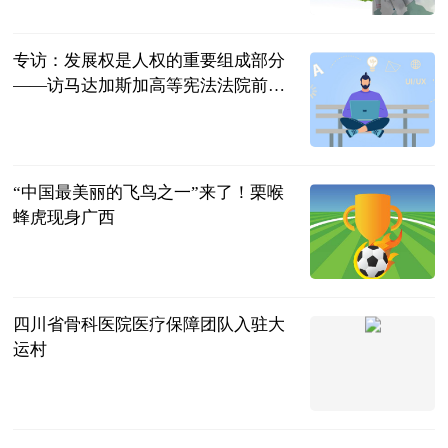
专访：发展权是人权的重要组成部分
——访马达加斯加高等宪法法院前院
长拉库图阿里苏瓦
新华网
2023-07-11
“中国最美丽的飞鸟之一”来了！栗喉
蜂虎现身广西
南国早报客户
端
2023-07-11
四川省骨科医院医疗保障团队入驻大
运村
川观新闻
2023-07-11