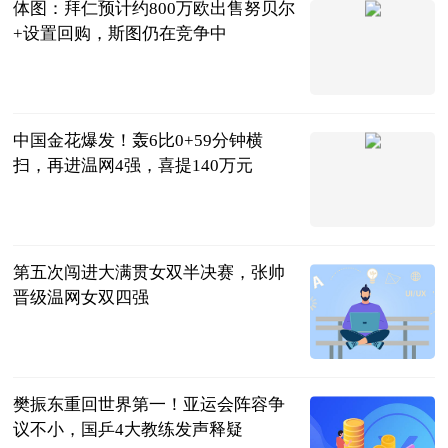
体图：拜仁预计约800万欧出售努贝尔
+设置回购，斯图仍在竞争中
直播吧
2023-07-11
中国金花爆发！轰6比0+59分钟横
扫，再进温网4强，喜提140万元
曹老师评球
2023-07-11
第五次闯进大满贯女双半决赛，张帅
晋级温网女双四强
北京日报
2023-07-11
樊振东重回世界第一！亚运会阵容争
议不小，国乒4大教练发声释疑