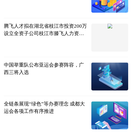
快乐的小白球
2023-07-11
腾飞人才拟在湖北省枝江市投资200万
设立全资子公司枝江市滕飞人力资源
有限公司
挖贝网
2023-07-11
中国举重队公布亚运会参赛阵容，广
西三将入选
南国早报客户
端
2023-07-11
全链条展现“绿色”等办赛理念 成都大
运会各项工作有序推进
央视网
2023-07-11