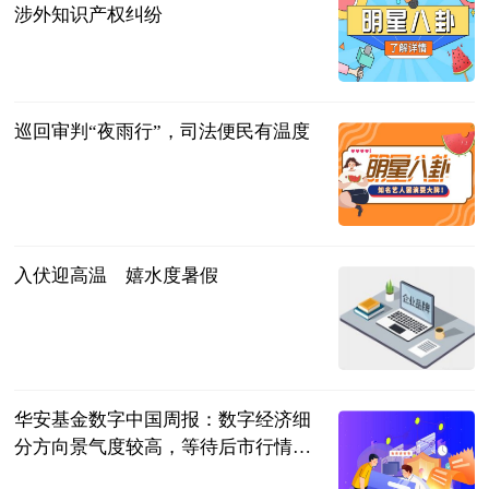
涉外知识产权纠纷
互联网
2023-07-11
巡回审判“夜雨行”，司法便民有温度
互联网
2023-07-11
入伏迎高温 嬉水度暑假
经济日报新闻
客户端
2023-07-11
华安基金数字中国周报：数字经济细
分方向景气度较高，等待后市行情恢
复