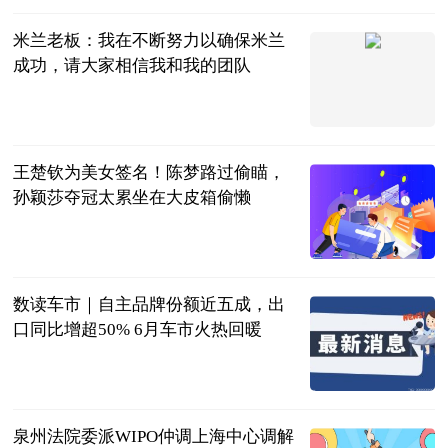
米兰老板：我在不断努力以确保米兰
成功，请大家相信我和我的团队
直播吧
2023-07-11
王楚钦为美女签名！陈梦路过偷瞄，
孙颖莎夺冠太累坐在大皮箱偷懒
肖健
2023-07-11
数读车市｜自主品牌份额近五成，出
口同比增超50% 6月车市火热回暖
北京商报
2023-07-11
泉州法院委派WIPO仲调上海中心调解