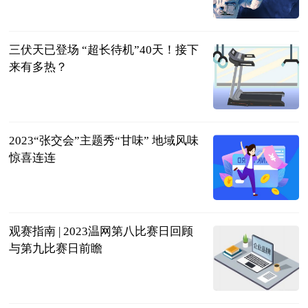
法务网
2023-07-11
三伏天已登场 “超长待机”40天！接下
来有多热？
南宁云—南宁
晚报
2023-07-11
2023“张交会”主题秀“甘味” 地域风味
惊喜连连
中国甘肃网
2023-07-11
观赛指南 | 2023温网第八比赛日回顾
与第九比赛日前瞻
体育247
2023-07-11