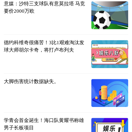
意媒：沙特三支球队有意莫拉塔 马竞
要价2000万欧
智道足球
2023-07-11
德约科维奇很痛苦！3比1艰难淘汰发
球大师胡尔卡奇，将打卢布列夫
搏击江湖
2023-07-11
大脚伤害统计数据缺失。
科技网
2023-07-11
学青会首金诞生！海口队黄耀书称雄
男子长板项目