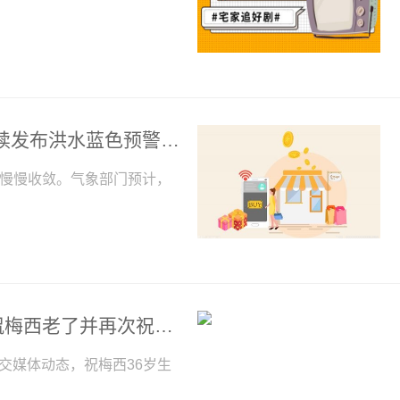
“龙舟水”强降雨过程将结束！广西继续发布洪水蓝色预警 世界新要闻
始慢慢收敛。气象部门预计，
苏亚雷斯评论安东内拉ins动态，调侃梅西老了并再次祝他生快
交媒体动态，祝梅西36岁生