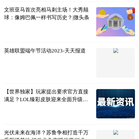
文班亚马首次亮相马刺主场！大秀颠
球：像姆巴佩一样书写历史？|微头条
李喜林篮球绝
杀
2023-06-25
英雄联盟端午节活动2023-天天报道
游戏界的感冒
灵
2023-06-25
【世界独家】玩家提出要求官方直接
满足？LOL臻彩皮肤迎来全面升级，
太帅辣！
游戏电台
2023-06-25
光伏未来在海洋？苏鲁争相打造千万