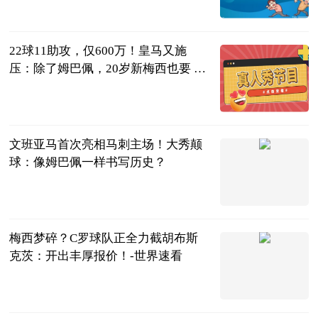
民企网
2023-06-25
22球11助攻，仅600万！皇马又施
压：除了姆巴佩，20岁新梅西也要 天
天播资讯
叁炮体育世界
2023-06-25
文班亚马首次亮相马刺主场！大秀颠
球：像姆巴佩一样书写历史？
李喜林篮球绝
杀
2023-06-25
梅西梦碎？C罗球队正全力截胡布斯
克茨：开出丰厚报价！-世界速看
茜子足球
2023-06-25