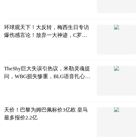
搜狐体育
2023-06-25
环球观天下！大反转，梅西生日专访
爆伤感言论！放弃一大神迹，C罗或
独自冲击
阿希啥都聊
2023-06-25
TheShy巨大失误引热议，米勒灵魂提
问，WBG损失惨重，BLG语音扎心_
世界微动态
天下游戏汇
2023-06-25
天价！巴黎为姆巴佩标价3亿欧 皇马
最多报价2.2亿
足坛欧美汇
2023-06-25