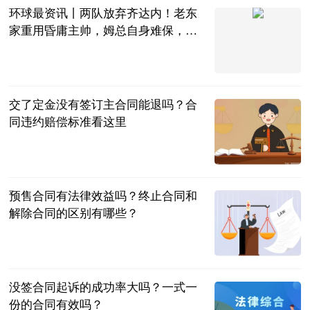
环球最资讯丨两队放弃齐达内！老东
家重用昏庸主帅，姆总自身难保，或
重回皇马
阿希啥都聊
2023-06-25
交了定金没有签订主合同能退吗？合
同违约赔偿标准看这里
民企网
2023-06-25
预售合同有法律效益吗？终止合同和
解除合同的区别有哪些？
民企网
2023-06-25
没签合同起诉的成功率大吗？一式一
份的合同有效吗？