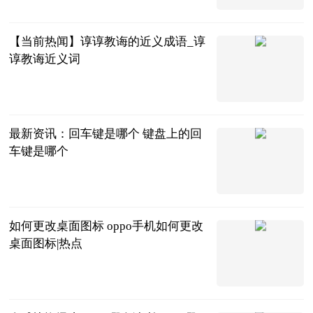
2023-06-25
【当前热闻】谆谆教诲的近义成语_谆
谆教诲近义词
青年汽车云小
站
2023-06-25
最新资讯：回车键是哪个 键盘上的回
车键是哪个
2023-06-25
如何更改桌面图标 oppo手机如何更改
桌面图标|热点
2023-06-25