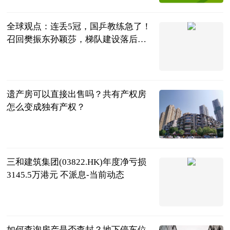
2023-06-25
全球观点：连丢5冠，国乒教练急了！
召回樊振东孙颖莎，梯队建设落后
了？
罗掌柜体育
2023-06-25
遗产房可以直接出售吗？共有产权房
怎么变成独有产权？
民企网
2023-06-25
三和建筑集团(03822.HK)年度净亏损
3145.5万港元 不派息-当前动态
财华社
2023-06-25
如何查询房产是否查封？地下停车位