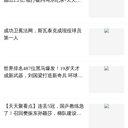
视野
体育大生意
2023-06-25
成功卫冕法网，斯瓦泰克成现役球员
第一人
网球之家
2023-06-25
世界排名487位黑马爆发！19岁天才
成新武器，刘国梁打造新奇兵 环球热
消息
体育知道分子
2023-06-25
【天天聚看点】连丢5冠，国乒教练急
了！召回樊振东孙颖莎，梯队建设落
后了？
罗掌柜体育