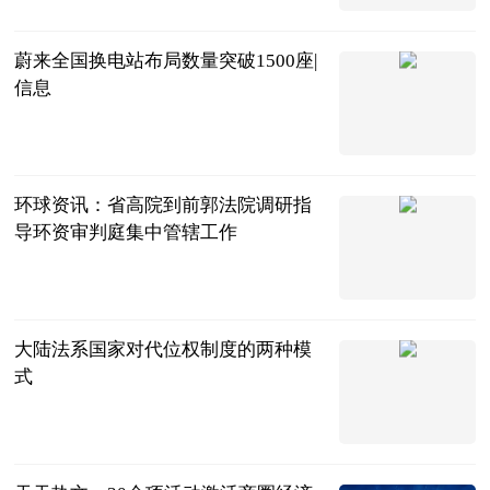
2023-06-25
蔚来全国换电站布局数量突破1500座|
信息
北京商报
2023-06-25
环球资讯：省高院到前郭法院调研指
导环资审判庭集中管辖工作
前郭县人民法
院
2023-06-25
大陆法系国家对代位权制度的两种模
式
法问网
2023-06-25