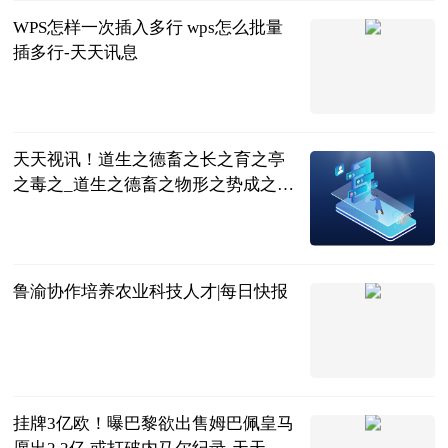
WPS怎样一次插入多行 wps怎么批量
插多行-天天讯息
2023-06-25
天天视讯！道生之德畜之长之育之亭
之毒之_道生之德畜之物形之势成之是
什么意思
互联网
2023-06-25
鲁渝协作培养农业科技人才|每日快报
科技日报
2023-06-25
挂牌3亿欧！曝巴黎欲出售姆巴佩皇马
愿出2.2亿 或打破内马尔纪录-天天新