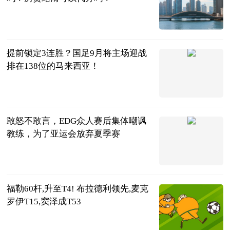
民企网
2023-06-25
提前锁定3连胜？国足9月将主场迎战
排在138位的马来西亚！
中超球评
2023-06-25
敢怒不敢言，EDG众人赛后集体嘲讽
教练，为了亚运会放弃夏季赛
游戏大妹
2023-06-25
福勒60杆,升至T4! 布拉德利领先,麦克
罗伊T15,窦泽成T53
搜狐体育