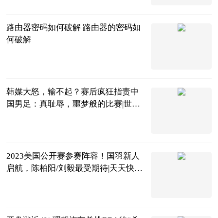
路由器密码如何破解 路由器的密码如
何破解
2023-06-20
韩媒大怒，输不起？赛后疯狂指责中
国男足：真耻辱，噩梦般的比赛|世界
快看点
ADfiger
2023-06-20
2023美国公开赛参赛阵容！国羽新人
启航，陈柏阳/刘毅最受期待|天天快看
点
虫大话体坛
2023-06-20