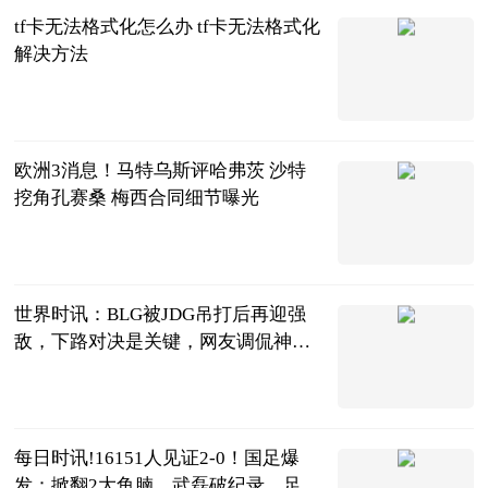
tf卡无法格式化怎么办 tf卡无法格式化
解决方法
2023-06-20
欧洲3消息！马特乌斯评哈弗茨 沙特
挖角孔赛桑 梅西合同细节曝光
条条爱侃球
2023-06-20
世界时讯：BLG被JDG吊打后再迎强
敌，下路对决是关键，网友调侃神力
被吸走了
电竞嘤嘤怪
2023-06-20
每日时讯!16151人见证2-0！国足爆
发：掀翻2大鱼腩，武磊破纪录，足协