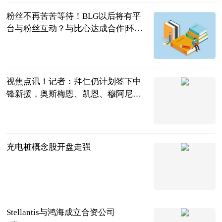
粉丝不再苦苦等待！BLG以后将有平
台与粉丝互动？与比心达成合作|环球
新要闻
游戏哔哔哔
2023-06-20
视焦点讯！记者：拜仁仍计划签下中
锋新援，奥斯梅恩、凯恩、穆阿尼是
目标
直播吧
2023-06-20
充电桩概念股开盘走强
北京商报
2023-06-20
Stellantis与鸿海成立合资公司