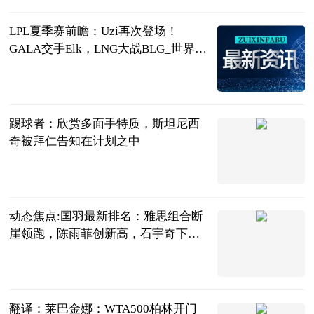
LPL夏季赛前瞻：Uzi再次登场！
GALA交手Elk，LNG大战BLG_世界快
资讯
落夜电竞
2023-06-21
踢球者：欣赏多面手特质，斯坦尼西
奇被拜仁告知在计划之中
直播吧
2023-06-21
动态焦点:国羽最新排名：雅思组合断
崖领跑，陈雨菲创新高，石宇奇下跌1
位
刘姚尧的文字
城堡
2023-06-21
翻译：莱巴金娜：WTA500柏林开门