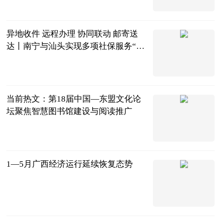
广西新闻网-
南国早报
2023-06-21
异地收件 远程办理 协同联动 邮寄送
达丨南宁与汕头实现多项社保服务“跨
省通办”_世界微速讯
广西日报-广
西云客户端
2023-06-21
当前热文：第18届中国—东盟文化论
坛聚焦智慧图书馆建设与阅读推广
广西新闻网-
广西日报
2023-06-21
1—5月广西经济运行延续恢复态势
广西新闻网-
广西日报
2023-06-21