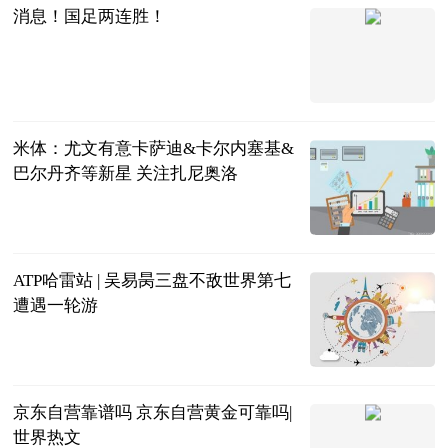
消息！国足两连胜！
光明网
2023-06-21
米体：尤文有意卡萨迪&卡尔内塞基&
巴尔丹齐等新星 关注扎尼奥洛
直播吧
2023-06-21
ATP哈雷站 | 吴易昺三盘不敌世界第七
遭遇一轮游
北青网
2023-06-21
京东自营靠谱吗 京东自营黄金可靠吗|
世界热文