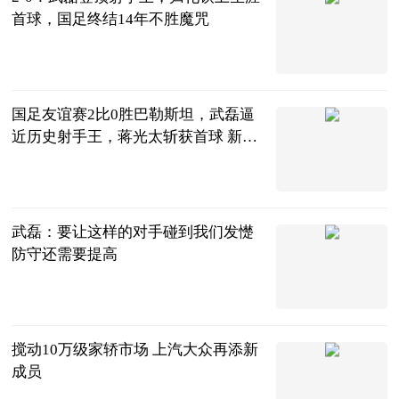
首球，国足终结14年不胜魔咒
陌上花开谈体
育
2023-06-20
国足友谊赛2比0胜巴勒斯坦，武磊逼
近历史射手王，蒋光太斩获首球 新资
讯
vv体育
2023-06-20
武磊：要让这样的对手碰到我们发憷
防守还需要提高
射门中国
2023-06-20
搅动10万级家轿市场 上汽大众再添新
成员