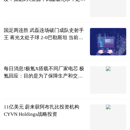
赢了
侃球部落
2023-06-20
国足两连胜 武磊连场破门成队史射手
王 蒋光太处子球 2-0巴勒斯坦 当前最
新
智道足球
2023-06-20
每日消息!极氪X搭载不同厂家电芯 极
氪回应：目的是为了保障生产和交付
稳定
北京商报
2023-06-20
11亿美元 蔚来获阿布扎比投资机构
CYVN Holdings战略投资
北京商报