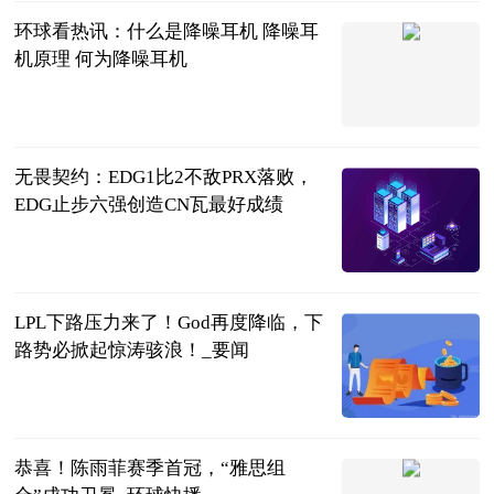
环球看热讯：什么是降噪耳机 降噪耳
机原理 何为降噪耳机
2023-06-20
无畏契约：EDG1比2不敌PRX落败，
EDG止步六强创造CN瓦最好成绩
大电竞APP
2023-06-20
LPL下路压力来了！God再度降临，下
路势必掀起惊涛骇浪！_要闻
游漫趣谈
2023-06-20
恭喜！陈雨菲赛季首冠，“雅思组