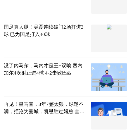
2023-06-21
国足真大腿！吴磊连续破门2场打进3
球 已为国足打入30球
噬球如命
2023-06-21
没了内马尔，马内才是王+双响 塞内
加尔4次射正进4球 4-2击败巴西
智道足球
2023-06-21
再见！皇马宣，3年7签太狠，球迷不
满，拒沦为曼城，凯恩胜过姆总 全球
看点
体坛观察事
2023-06-21