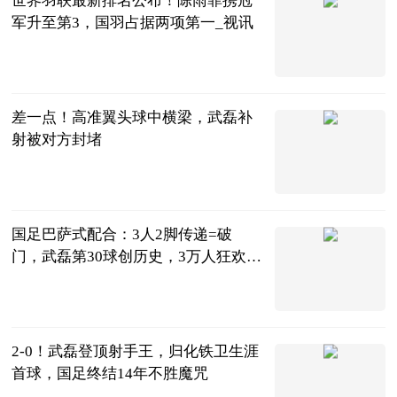
世界羽联最新排名公布！陈雨菲携冠
军升至第3，国羽占据两项第一_视讯
全景体育
2023-06-20
差一点！高准翼头球中横梁，武磊补
射被对方封堵
直播吧
2023-06-20
国足巴萨式配合：3人2脚传递=破
门，武磊第30球创历史，3万人狂欢_
全球新消息
侃球部落
2023-06-20
2-0！武磊登顶射手王，归化铁卫生涯
首球，国足终结14年不胜魔咒