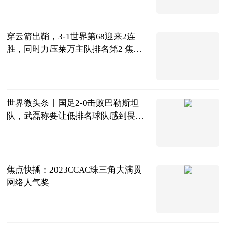
2023-06-21
穿云箭出鞘，3-1世界第68迎来2连
胜，同时力压莱万主队排名第2 焦点
滚动
侧身凌空斩
2023-06-21
世界微头条丨国足2-0击败巴勒斯坦
队，武磊称要让低排名球队感到畏
惧，我们需要建立自信心
球坛风云杨先
生
2023-06-21
焦点快播：2023CCAC珠三角大满贯
网络人气奖
超自然时尚说
2023-06-21