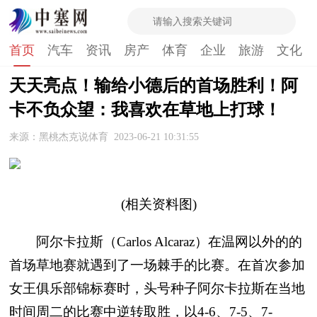
首页
汽车
资讯
房产
体育
企业
旅游
文化
天天亮点！输给小德后的首场胜利！阿
卡不负众望：我喜欢在草地上打球！
来源：黑桃杰克说体育
2023-06-21 10:31:55
(相关资料图)
阿尔卡拉斯（Carlos Alcaraz）在温网以外的的
首场草地赛就遇到了一场棘手的比赛。在首次参加
女王俱乐部锦标赛时，头号种子阿尔卡拉斯在当地
时间周二的比赛中逆转取胜，以4-6、7-5、7-