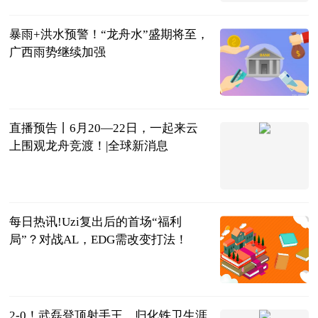
台 贺州市广
2023-06-21
播电视台
暴雨+洪水预警！“龙舟水”盛期将至，
广西雨势继续加强
南国早报
2023-06-21
直播预告丨6月20—22日，一起来云
上围观龙舟竞渡！|全球新消息
广西日报-广
西云客户端
2023-06-21
每日热讯!Uzi复出后的首场“福利
局”？对战AL，EDG需改变打法！
大话小撸圈
2023-06-20
2-0！武磊登顶射手王，归化铁卫生涯