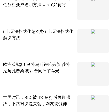
任务栏变成透明方法 win10如何将任
务栏变成透明
2023-06-20
tf卡无法格式化怎么办 tf卡无法格式化
解决方法
2023-06-20
欧洲3消息！马特乌斯评哈弗茨 沙特
挖角孔赛桑 梅西合同细节曝光
条条爱侃球
2023-06-20
世界时讯：BLG被JDG吊打后再迎强
敌，下路对决是关键，网友调侃神力
被吸走了