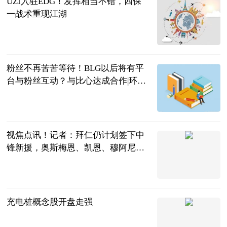
UZI入驻EDG！发挥相当不错，四保
一战术重现江湖
响当当游戏
2023-06-20
粉丝不再苦苦等待！BLG以后将有平
台与粉丝互动？与比心达成合作|环球
新要闻
游戏哔哔哔
2023-06-20
视焦点讯！记者：拜仁仍计划签下中
锋新援，奥斯梅恩、凯恩、穆阿尼是
目标
直播吧
2023-06-20
充电桩概念股开盘走强
北京商报