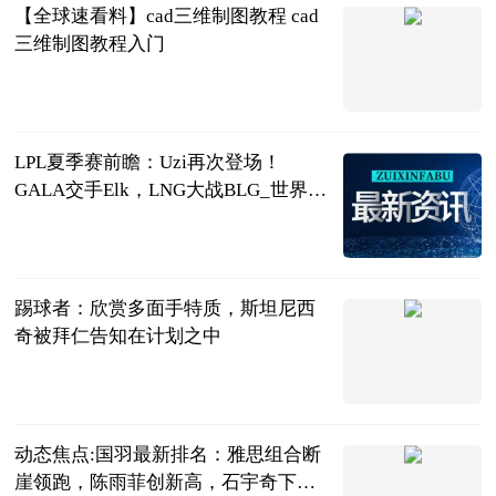
【全球速看料】cad三维制图教程 cad
三维制图教程入门
2023-06-21
LPL夏季赛前瞻：Uzi再次登场！
GALA交手Elk，LNG大战BLG_世界快
资讯
落夜电竞
2023-06-21
踢球者：欣赏多面手特质，斯坦尼西
奇被拜仁告知在计划之中
直播吧
2023-06-21
动态焦点:国羽最新排名：雅思组合断
崖领跑，陈雨菲创新高，石宇奇下跌1