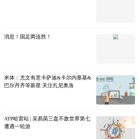
广西新闻网-
广西日报
2023-06-21
消息！国足两连胜！
光明网
2023-06-21
米体：尤文有意卡萨迪&卡尔内塞基&
巴尔丹齐等新星 关注扎尼奥洛
直播吧
2023-06-21
ATP哈雷站 | 吴易昺三盘不敌世界第七
遭遇一轮游