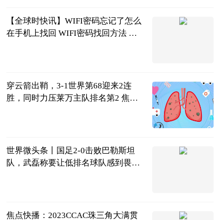
【全球时快讯】WIFI密码忘记了怎么
在手机上找回 WIFI密码找回方法 忘
记wi-fi密码在手机上怎么找回
2023-06-21
穿云箭出鞘，3-1世界第68迎来2连
胜，同时力压莱万主队排名第2 焦点
滚动
侧身凌空斩
2023-06-21
世界微头条丨国足2-0击败巴勒斯坦
队，武磊称要让低排名球队感到畏
惧，我们需要建立自信心
球坛风云杨先
生
2023-06-21
焦点快播：2023CCAC珠三角大满贯