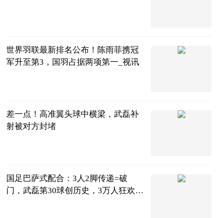
2023-06-20
世界羽联最新排名公布！陈雨菲携冠
军升至第3，国羽占据两项第一_视讯
全景体育
2023-06-20
差一点！高准翼头球中横梁，武磊补
射被对方封堵
直播吧
2023-06-20
国足巴萨式配合：3人2脚传递=破
门，武磊第30球创历史，3万人狂欢_
全球新消息
侃球部落