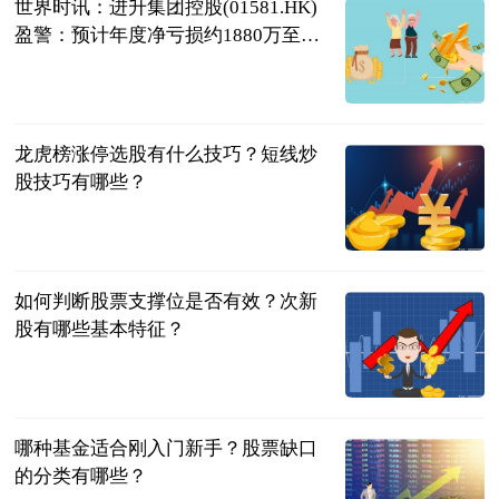
世界时讯：进升集团控股(01581.HK)
盈警：预计年度净亏损约1880万至
2480万港元
格隆汇
2023-06-20
龙虎榜涨停选股有什么技巧？短线炒
股技巧有哪些？
民企网
2023-06-20
如何判断股票支撑位是否有效？次新
股有哪些基本特征？
民企网
2023-06-20
哪种基金适合刚入门新手？股票缺口
的分类有哪些？