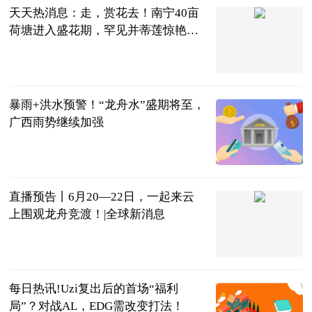
天天热消息：走，赏花去！南宁40亩
荷塘进入盛花期，罕见并蒂莲惊艳盛
放
南宁广播电视
台 贺州市广
2023-06-21
播电视台
暴雨+洪水预警！“龙舟水”盛期将至，
广西雨势继续加强
南国早报
2023-06-21
直播预告丨6月20—22日，一起来云
上围观龙舟竞渡！|全球新消息
广西日报-广
西云客户端
2023-06-21
每日热讯!Uzi复出后的首场“福利
局”？对战AL，EDG需改变打法！