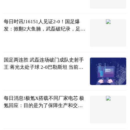
电竞嘤嘤怪
2023-06-20
每日时讯!16151人见证2-0！国足爆
发：掀翻2大鱼腩，武磊破纪录，足协
赢了
侃球部落
2023-06-20
国足两连胜 武磊连场破门成队史射手
王 蒋光太处子球 2-0巴勒斯坦 当前最
新
智道足球
2023-06-20
每日消息!极氪X搭载不同厂家电芯 极
氪回应：目的是为了保障生产和交付
稳定
北京商报
2023-06-20