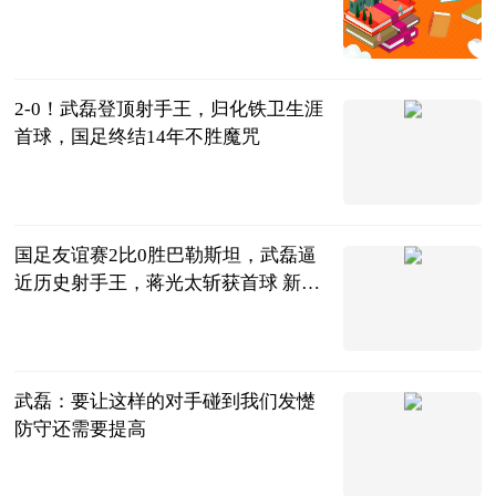
大话小撸圈
2023-06-20
2-0！武磊登顶射手王，归化铁卫生涯
首球，国足终结14年不胜魔咒
陌上花开谈体
育
2023-06-20
国足友谊赛2比0胜巴勒斯坦，武磊逼
近历史射手王，蒋光太斩获首球 新资
讯
vv体育
2023-06-20
武磊：要让这样的对手碰到我们发憷
防守还需要提高
射门中国